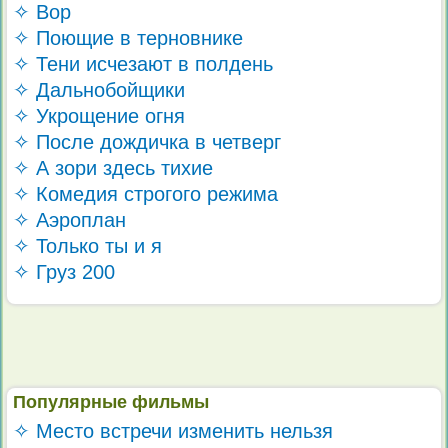
✧ Вор
✧ Поющие в терновнике
✧ Тени исчезают в полдень
✧ Дальнобойщики
✧ Укрощение огня
✧ После дождичка в четверг
✧ А зори здесь тихие
✧ Комедия строгого режима
✧ Аэроплан
✧ Только ты и я
✧ Груз 200
Популярные фильмы
✧ Место встречи изменить нельзя