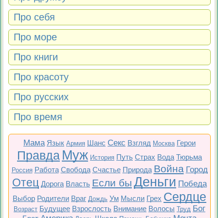
Про себя
Про море
Про книги
Про красоту
Про русских
Про время
Мама
Секс
Язык
Шанс
Взгляд
Герои
Армия
Москва
Муж
Правда
Путь
Страх
Вода
Тюрьма
История
Война
Город
Работа
Свобода
Счастье
Природа
Россия
Деньги
Отец
Если бы
Победа
Дорога
Власть
Сердце
Выбор
Родители
Враг
Ум
Мысли
Грех
Дождь
Бог
Будущее
Взрослость
Внимание
Волосы
Возраст
Труд