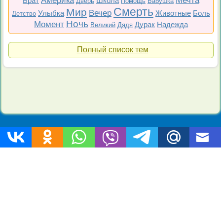
Америка
Мечта
Брат
Школа
Дверь
Помощь
Бабушка
Смерть
Мир
Вечер
Улыбка
Животные
Боль
Детство
Ночь
Момент
Дурак
Надежда
Великий
Дядя
Полный список тем
Топ 200
Все фильмы
Советские
Российские
Все темы
Copyright © 2009-2026 Цитаты-из-фильмов.рф