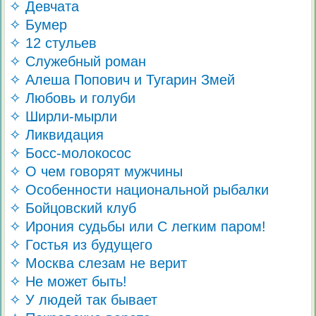
✧ Девчата
✧ Бумер
✧ 12 стульев
✧ Служебный роман
✧ Алеша Попович и Тугарин Змей
✧ Любовь и голуби
✧ Ширли-мырли
✧ Ликвидация
✧ Босс-молокосос
✧ О чем говорят мужчины
✧ Особенности национальной рыбалки
✧ Бойцовский клуб
✧ Ирония судьбы или С легким паром!
✧ Гостья из будущего
✧ Москва слезам не верит
✧ Не может быть!
✧ У людей так бывает