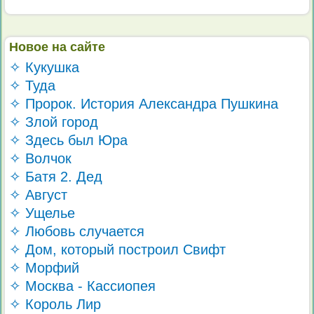
Новое на сайте
✧ Кукушка
✧ Туда
✧ Пророк. История Александра Пушкина
✧ Злой город
✧ Здесь был Юра
✧ Волчок
✧ Батя 2. Дед
✧ Август
✧ Ущелье
✧ Любовь случается
✧ Дом, который построил Свифт
✧ Морфий
✧ Москва - Кассиопея
✧ Король Лир