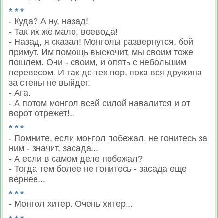
* * *
- Куда? А ну, назад!
- Так их же мало, воевода!
- Назад, я сказал! Монголы развернутся, бой
примут. Им помощь выскочит, мы своим тоже
пошлем. Они - своим, и опять с небольшим
перевесом. И так до тех пор, пока вся дружина
за стены не выйдет.
- Ага.
- А потом монгол всей силой навалится и от
ворот отрежет!..
* * *
- Помните, если монгол побежал, не гонитесь за
ним - значит, засада...
- А если в самом деле побежал?
- Тогда тем более не гонитесь - засада еще
вернее...
* * *
- Монгол хитер. Очень хитер...