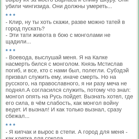
убили чингизида. Они должны умереть...
* * *
- Клир, ну ты хоть скажи, разве можно татей в
город пускать?
- Эти тати живота в бою с монголами не
щадили...
* * *
- Воевода, выслушай меня. Я на Калке
насмерть бился с монголом. Князь Мстислав
погиб, и все, кто с нами был, полегли. Субэдэй
призвал служить ему, иначе смерть. Но на
русского, на православного, я ни разу меча не
поднял.А согласился служить, потому что знал:
монгол опять на Русь пойдет. Вызнать хотел, где
его сила, в чём слабость, как монгол войну
ведет. И вызнал! И как только вызнал, сразу
сбежал...
* * *
- Я кипчак и вырос в степи. А город для меня -
как клетка для сокола...