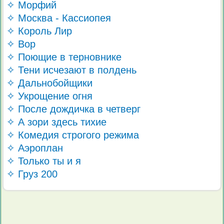
✧ Морфий
✧ Москва - Кассиопея
✧ Король Лир
✧ Вор
✧ Поющие в терновнике
✧ Тени исчезают в полдень
✧ Дальнобойщики
✧ Укрощение огня
✧ После дождичка в четверг
✧ А зори здесь тихие
✧ Комедия строгого режима
✧ Аэроплан
✧ Только ты и я
✧ Груз 200