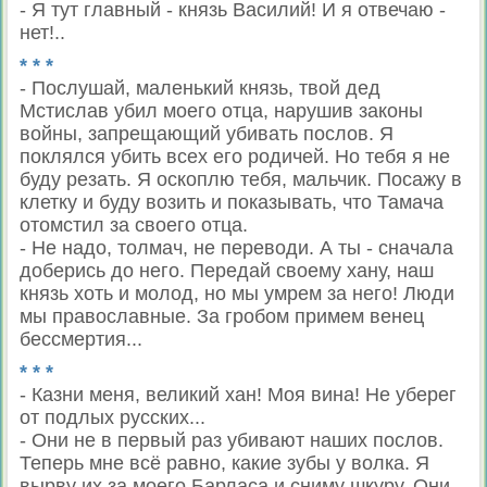
- Я тут главный - князь Василий! И я отвечаю -
нет!..
* * *
- Послушай, маленький князь, твой дед
Мстислав убил моего отца, нарушив законы
войны, запрещающий убивать послов. Я
поклялся убить всех его родичей. Но тебя я не
буду резать. Я оскоплю тебя, мальчик. Посажу в
клетку и буду возить и показывать, что Тамача
отомстил за своего отца.
- Не надо, толмач, не переводи. А ты - сначала
доберись до него. Передай своему хану, наш
князь хоть и молод, но мы умрем за него! Люди
мы православные. За гробом примем венец
бессмертия...
* * *
- Казни меня, великий хан! Моя вина! Не уберег
от подлых русских...
- Они не в первый раз убивают наших послов.
Теперь мне всё равно, какие зубы у волка. Я
вырву их за моего Барласа и сниму шкуру. Они