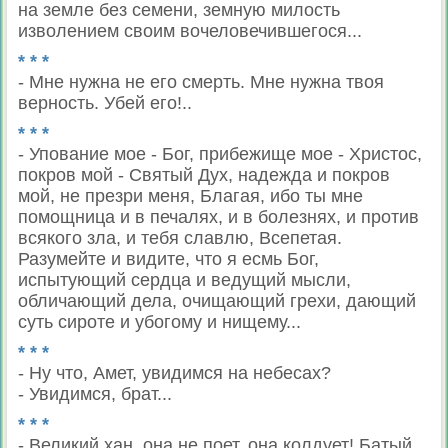
на земле без семени, земную милость
изволением своим вочеловечившегося...
* * *
- Мне нужна не его смерть. Мне нужна твоя
верность. Убей его!..
* * *
- Упование мое - Бог, прибежище мое - Христос,
покров мой - Святый Дух, надежда и покров
мой, не презри меня, Благая, ибо ты мне
помощница и в печалях, и в болезнях, и против
всякого зла, и тебя славлю, Всепетая.
Разумейте и видите, что я есмь Бог,
испытующий сердца и ведущий мысли,
обличающий дела, очищающий грехи, дающий
суть сироте и убогому и нищему...
* * *
- Ну что, Амет, увидимся на небесах?
- Увидимся, брат...
* * *
- Великий хан, она не поет, она колдует! Батый,