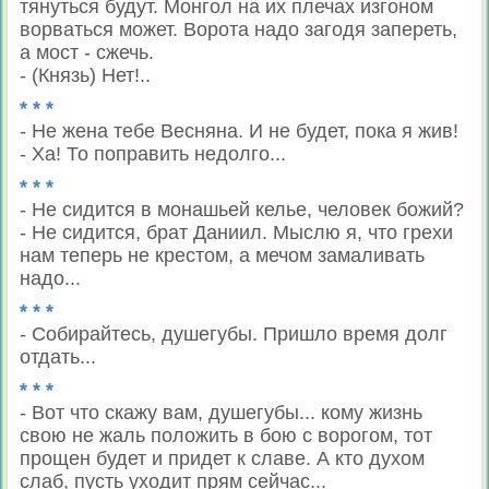
тянуться будут. Монгол на их плечах изгоном
ворваться может. Ворота надо загодя запереть,
а мост - сжечь.
- (Князь) Нет!..
* * *
- Не жена тебе Весняна. И не будет, пока я жив!
- Ха! То поправить недолго...
* * *
- Не сидится в монашьей келье, человек божий?
- Не сидится, брат Даниил. Мыслю я, что грехи
нам теперь не крестом, а мечом замаливать
надо...
* * *
- Собирайтесь, душегубы. Пришло время долг
отдать...
* * *
- Вот что скажу вам, душегубы... кому жизнь
свою не жаль положить в бою с ворогом, тот
прощен будет и придет к славе. А кто духом
слаб, пусть уходит прям сейчас...