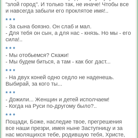
"злой город". И только так, не иначе! Чтобы все
и навсегда забыли его проклятое имя!..
* * *
- За сына боязно. Он слаб и мал.
- Для тебя он сын, а для нас - князь. Но мы - его
сила!..
* * *
- Мы отобьемся? Скажи!
- Мы будем биться, а там - как бог даст...
* * *
- На двух коней одно седло не наденешь.
Выбирай, за кого ты...
* * *
- Дожили... Женщин и детей исполчаем!
- Когда на Руси по-другому было?..
* * *
Пощади, Боже, наследие твое, прегрешения
все наши презри, имея ныне Заступницу и за
нас молящихся тебе, родившую тебя, Христе,