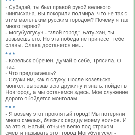
* * *
- Субэдэй, ты был правой рукой великого
Чингисхана. Вы покорили полмира. Что не так с
этим маленьким русским городом? Почему я так
много теряю?
- Могубулгусун - "злой город". Бату-хан, ты
возьмешь его. Но эта победа не принесет тебе
славы. Слава достанется им...
* * *
- Козельск обречен. Думай о себе, Трясила. О
нас.
- Что предлагаешь?
- Служи им, как я служу. После Козельска
монгол, вырезав всю дружину и знать, пойдет в
Новгород, а мы останемся здесь. Мое служение
дорого обойдется монголам...
* * *
- Я возьму этот проклятый город! Мы потеряли
много смелых, близких сердцу моему воинов. И
за это я, Батый, отныне велю под страхом
смерти называть этот город Могубулгусул -