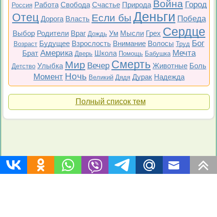
Война
Город
Работа
Свобода
Счастье
Природа
Россия
Деньги
Отец
Если бы
Победа
Дорога
Власть
Сердце
Выбор
Родители
Враг
Ум
Мысли
Грех
Дождь
Бог
Будущее
Взрослость
Внимание
Волосы
Возраст
Труд
Америка
Мечта
Брат
Школа
Дверь
Помощь
Бабушка
Смерть
Мир
Вечер
Улыбка
Животные
Боль
Детство
Ночь
Момент
Дурак
Надежда
Великий
Дядя
Полный список тем
Топ 200
Все фильмы
Советские
Российские
Все темы
Copyright © 2009-2026 Цитаты-из-фильмов.рф