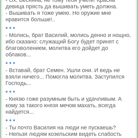
- Ох, Весняна, не тому тебя учили! Красна
девица прясть да вышивать уметь должна.
- Вышивать я тоже умею. Но оружие мне
нравится больше!..
* * *
- Молись, брат Василий, молись денно и нощно,
ибо сказано: служащий Богу будет принят с
благоволением, молитва его дойдет до
облаков...
* * *
- Вставай, брат Семен. Ушли они. И ведь не
взяли ничего... Помогла молитва. Заступился
Господь...
* * *
- Князю гоже разумным быть и удачливым. А
кому за такого князя мечом махать, всегда
найдется...
* * *
- Ты почто Василия на люди не пускаешь?
- Нельзя людям козельским видеть слабость