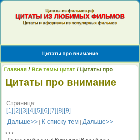
Цитаты-из-фильмов.рф
ЦИТАТЫ ИЗ ЛЮБИМЫХ ФИЛЬМОВ
Цитаты и афоризмы из популярных фильмов
Цитаты про внимание
Главная
/
Все темы цитат
/ Цитаты про
внимание
Цитаты про внимание
Страница:
[
1
][
2
][
3
][
4
][
5
][
6
][
7
][
8
][
9
]
Дальше>>
К списку тем
Дальше>>
|
|
* * *
- Граждане бандиты! Внимание! Ваша банда