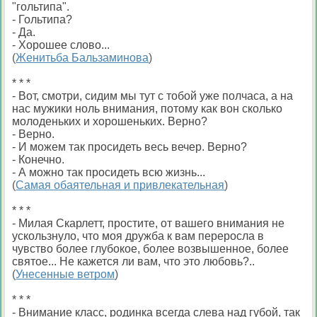
"гольтипа".
- Гольтипа?
- Да.
- Хорошее слово...
(
Женитьба Бальзаминова
)
* * *
- Вот, смотри, сидим мы тут с тобой уже полчаса, а на
нас мужики ноль внимания, потому как вон сколько
молоденьких и хорошеньких. Верно?
- Верно.
- И можем так просидеть весь вечер. Верно?
- Конечно.
- А можно так просидеть всю жизнь...
(
Самая обаятельная и привлекательная
)
* * *
- Милая Скарлетт, простите, от вашего внимания не
ускользнуло, что моя дружба к вам переросла в
чувство более глубокое, более возвышенное, более
святое... Не кажется ли вам, что это любовь?..
(
Унесенные ветром
)
* * *
- Внимание класс, родинка всегда слева над губой, так