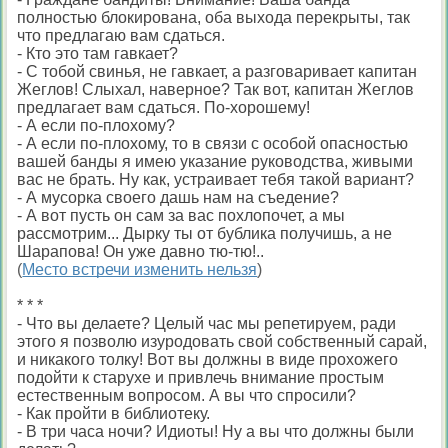
полностью блокирована, оба выхода перекрыты, так
что предлагаю вам сдаться.
- Кто это там гавкает?
- С тобой свинья, не гавкает, а разговаривает капитан
Жеглов! Слыхал, наверное? Так вот, капитан Жеглов
предлагает вам сдаться. По-хорошему!
- А если по-плохому?
- А если по-плохому, то в связи с особой опасностью
вашей банды я имею указание руководства, живыми
вас не брать. Ну как, устраивает тебя такой вариант?
- А мусорка своего дашь нам на съедение?
- А вот пусть он сам за вас похлопочет, а мы
рассмотрим... Дырку ты от бублика получишь, а не
Шарапова! Он уже давно тю-тю!..
(
Место встречи изменить нельзя
)
* * *
- Что вы делаете? Целый час мы репетируем, ради
этого я позволю изуродовать свой собственный сарай,
и никакого толку! Вот вы должны в виде прохожего
подойти к старухе и привлечь внимание простым
естественным вопросом. А вы что спросили?
- Как пройти в библиотеку.
- В три часа ночи? Идиоты! Ну а вы что должны были