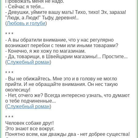
Провожать меня не надо.
- Сейчас я тебя...
- Девушки, уймите вашу мать! Тихо, тихо! Эх, зараза!
"Людк, а Людк!" Тьфу, деревня!..
(
Любовь и голуби
)
* * *
- А вы обратили внимание, что у нас регулярно
возникают перебои с теми или иными товарами?
- Конечно, я же хожу по магазинам.
- Да, товарищи, в Швейцарии магазины!... Простите...
(
Служебный роман
)
* * *
- Вы не обижайтесь. Мне это и в голову не могло
прийти. И не обращайте внимания. Он нес такую
околесицу!
- Нет, отчего же? Всегда интересно узнать, что думают
о тебе подчиненные...
(
Служебный роман
)
* * *
Человек собаке друг!
Это знают все вокруг.
Понятно всем, как дважды два - нет добрее существа!