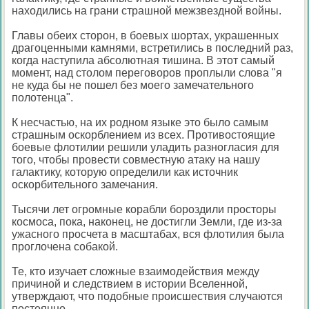
находились на грани страшной межзвездной войны.
Главы обеих сторон, в боевых шортах, украшенных
драгоценными камнями, встретились в последний раз,
когда наступила абсолютная тишина. В этот самый
момент, над столом переговоров проплыли слова "я
не куда бы не пошел без моего замечательного
полотенца".
К несчастью, на их родном языке это было самым
страшным оскорблением из всех. Противостоящие
боевые флотилии решили уладить разногласия для
того, чтобы провести совместную атаку на нашу
галактику, которую определили как источник
оскорбительного замечания.
Тысячи лет огромные корабли бороздили просторы
космоса, пока, наконец, не достигли Земли, где из-за
ужасного просчета в масштабах, вся флотилия была
проглочена собакой.
Те, кто изучает сложные взаимодействия между
причиной и следствием в истории Вселенной,
утверждают, что подобные происшествия случаются
постоянно...