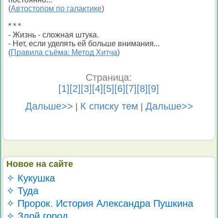
(
Автостопом по галактике
)
* * *
- Жизнь - сложная штука.
- Нет, если уделять ей больше внимания...
(
Правила съёма: Метод Хитча
)
Страница:
[
1
][
2
][
3
][
4
][
5
][
6
][
7
][
8
][
9
]
Дальше>>
К списку тем
Дальше>>
|
|
Новое на сайте
✧ Кукушка
✧ Туда
✧ Пророк. История Александра Пушкина
✧ Злой город