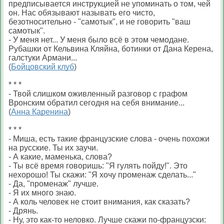
предписывается инструкцией не упоминать о том, чей
он. Нас обязывают называть его чисто,
безотносительно - "самотык", и не говорить "ваш
самотык".
- У меня нет... У меня было всё в этом чемодане.
Рубашки от Кельвина Кляйна, ботинки от Дана Керена,
галстуки Армани...
(
Бойцовский клуб
)
* * *
- Твой слишком оживленный разговор с графом
Вронским обратил сегодня на себя внимание...
(
Анна Каренина
)
* * *
- Миша, есть такие французские слова - очень похожи
на русские. Ты их заучи.
- А какие, маменька, слова?
- Ты всё время говоришь: "Я гулять пойду!". Это
нехорошо! Ты скажи: "Я хочу променаж сделать..."
- Да, "променаж" лучше.
- Я их много знаю.
- А коль человек не стоит внимания, как сказать?
- Дрянь.
- Ну, это как-то неловко. Лучше скажи по-французски: