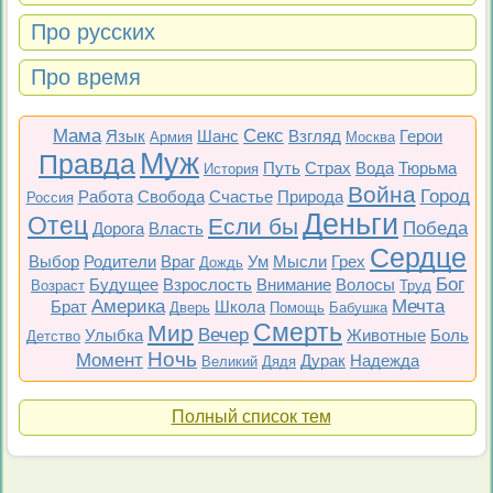
Про русских
Про время
Мама
Секс
Язык
Шанс
Взгляд
Герои
Армия
Москва
Муж
Правда
Путь
Страх
Вода
Тюрьма
История
Война
Город
Работа
Свобода
Счастье
Природа
Россия
Деньги
Отец
Если бы
Победа
Дорога
Власть
Сердце
Выбор
Родители
Враг
Ум
Мысли
Грех
Дождь
Бог
Будущее
Взрослость
Внимание
Волосы
Возраст
Труд
Америка
Мечта
Брат
Школа
Дверь
Помощь
Бабушка
Смерть
Мир
Вечер
Улыбка
Животные
Боль
Детство
Ночь
Момент
Дурак
Надежда
Великий
Дядя
Полный список тем