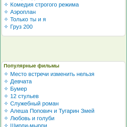
✧ Комедия строгого режима
✧ Аэроплан
✧ Только ты и я
✧ Груз 200
Популярные фильмы
✧ Место встречи изменить нельзя
✧ Девчата
✧ Бумер
✧ 12 стульев
✧ Служебный роман
✧ Алеша Попович и Тугарин Змей
✧ Любовь и голуби
✧ Ширли-мырли