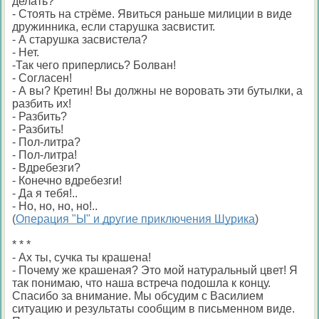
делать?
- Стоять на стрёме. Явиться раньше милиции в виде
дружинника, если старушка засвистит.
- А старушка засвистела?
- Нет.
-Так чего приперлись? Болван!
- Согласен!
- А вы? Кретин! Вы должны не воровать эти бутылки, а
разбить их!
- Разбить?
- Разбить!
- Пол-литра?
- Пол-литра!
- Вдребезги?
- Конечно вдребезги!
- Да я тебя!..
- Но, но, но, но!..
(
Операция "Ы" и другие приключения Шурика
)
* * *
- Ах ты, сучка ты крашена!
- Почему же крашеная? Это мой натуральный цвет! Я
так понимаю, что наша встреча подошла к концу.
Спасибо за внимание. Мы обсудим с Василием
ситуацию и результаты сообщим в письменном виде.