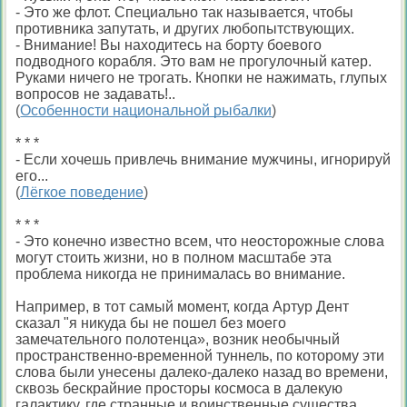
- Это же флот. Специально так называется, чтобы
противника запутать, и других любопытствующих.
- Внимание! Вы находитесь на борту боевого
подводного корабля. Это вам не прогулочный катер.
Руками ничего не трогать. Кнопки не нажимать, глупых
вопросов не задавать!..
(
Особенности национальной рыбалки
)
* * *
- Если хочешь привлечь внимание мужчины, игнорируй
его...
(
Лёгкое поведение
)
* * *
- Это конечно известно всем, что неосторожные слова
могут стоить жизни, но в полном масштабе эта
проблема никогда не принималась во внимание.
Например, в тот самый момент, когда Артур Дент
сказал "я никуда бы не пошел без моего
замечательного полотенца», возник необычный
пространственно-временной туннель, по которому эти
слова были унесены далеко-далеко назад во времени,
сквозь бескрайние просторы космоса в далекую
галактику, где странные и воинственные существа