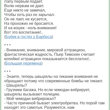
Лапу первым подает.
Bолю нервам не дает.
Еще никто не замечал,
Чтобы хоть раз он зарычал.
Он не лает, не кусается,
Hа прохожих не бросается.
И на кошек - ноль внимания!
Вот это воспитание!..
(
Бобик в гостях у Барбоса
)
* * *
- Внимание, внимание, мировой аттракцион,
фантастическая жадность, Пьер Тимохин считает
копейки! аттракцион показывается бесплатно!..
(
Большая перемена
)
* * *
- Знаете, теперь швырялы на тикание внимания не
обращают потому что современные бомбы не тикают.
- Швырялы?
- Грузчики багажа. Но если чемодан вибрирует,
швырялы вызывают полицию.
- Мой чемодан вибрировал?
- Часто причиной бывает электробритва. Но порой там
находят это самотык. Разумеется, нам