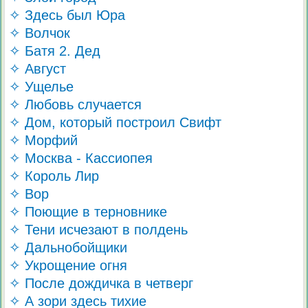
✧ Здесь был Юра
✧ Волчок
✧ Батя 2. Дед
✧ Август
✧ Ущелье
✧ Любовь случается
✧ Дом, который построил Свифт
✧ Морфий
✧ Москва - Кассиопея
✧ Король Лир
✧ Вор
✧ Поющие в терновнике
✧ Тени исчезают в полдень
✧ Дальнобойщики
✧ Укрощение огня
✧ После дождичка в четверг
✧ А зори здесь тихие