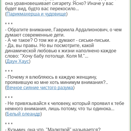
она уравновешивает сигарету. Ясно? Иначе у вас
будет вид, будто вас перекосило...
(
Парикмахерша и чудовище
)
* * *
- Обратите внимание, Гавриила Ардалионович, о чем
думают современные дети.
- А че такое? О том же и думают - сиськи-письки.
- Да, вы правы. Но вы посмотрите, какой
динамической любовью к жизни наполнено каждое
слово: "Хочу бабу потолще. Коля М."...
(
Даун Хаус
)
* * *
- Почему я влюбляюсь в каждую женщину,
проявившую ко мне хоть минимум внимания?..
(
Вечное сияние чистого разума
)
* * *
- Не привязывайся к человеку, который проявил к тебе
немного внимания, лишь потому, что ты одинока...
(
Белый олеандр
)
* * *
- Кузьмич, она что, "Малюткой" называется?