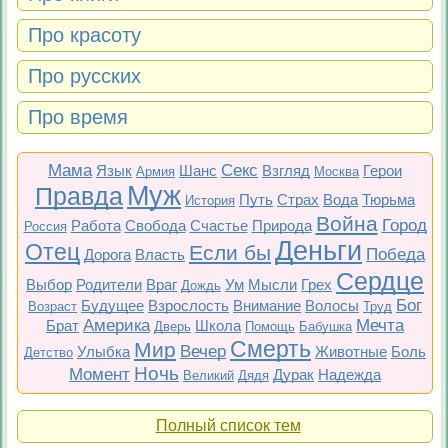
Про красоту
Про русских
Про время
Мама
Секс
Язык
Шанс
Взгляд
Герои
Армия
Москва
Муж
Правда
Путь
Страх
Вода
Тюрьма
История
Война
Город
Работа
Свобода
Счастье
Природа
Россия
Деньги
Отец
Если бы
Победа
Дорога
Власть
Сердце
Выбор
Родители
Враг
Ум
Мысли
Грех
Дождь
Бог
Будущее
Взрослость
Внимание
Волосы
Возраст
Труд
Америка
Мечта
Брат
Школа
Дверь
Помощь
Бабушка
Смерть
Мир
Вечер
Улыбка
Животные
Боль
Детство
Ночь
Момент
Дурак
Надежда
Великий
Дядя
Полный список тем