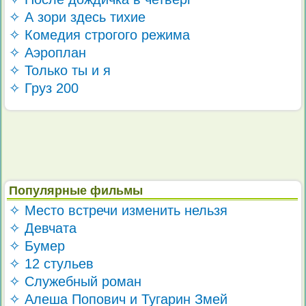
✧ А зори здесь тихие
✧ Комедия строгого режима
✧ Аэроплан
✧ Только ты и я
✧ Груз 200
Популярные фильмы
✧ Место встречи изменить нельзя
✧ Девчата
✧ Бумер
✧ 12 стульев
✧ Служебный роман
✧ Алеша Попович и Тугарин Змей