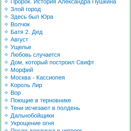
✧ Пророк. История Александра Пушкина
✧ Злой город
✧ Здесь был Юра
✧ Волчок
✧ Батя 2. Дед
✧ Август
✧ Ущелье
✧ Любовь случается
✧ Дом, который построил Свифт
✧ Морфий
✧ Москва - Кассиопея
✧ Король Лир
✧ Вор
✧ Поющие в терновнике
✧ Тени исчезают в полдень
✧ Дальнобойщики
✧ Укрощение огня
✧ После дождичка в четверг