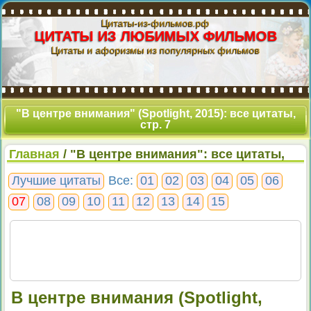
Цитаты-из-фильмов.рф
ЦИТАТЫ ИЗ ЛЮБИМЫХ ФИЛЬМОВ
Цитаты и афоризмы из популярных фильмов
"В центре внимания" (Spotlight, 2015): все цитаты,
стр. 7
Главная
/ "В центре внимания": все цитаты,
стр. 7
Лучшие цитаты
Все:
01
02
03
04
05
06
07
08
09
10
11
12
13
14
15
В центре внимания (Spotlight,