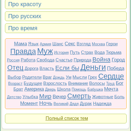
Про красоту
Про русских
Про время
Мама
Секс
Язык
Шанс
Взгляд
Герои
Армия
Москва
Муж
Правда
Путь
Страх
Вода
Тюрьма
История
Война
Город
Работа
Свобода
Счастье
Природа
Россия
Деньги
Отец
Если бы
Победа
Дорога
Власть
Сердце
Выбор
Родители
Враг
Ум
Мысли
Грех
Дождь
Бог
Будущее
Взрослость
Внимание
Волосы
Возраст
Труд
Америка
Мечта
Брат
Школа
Дверь
Помощь
Бабушка
Смерть
Мир
Вечер
Улыбка
Животные
Боль
Детство
Ночь
Момент
Дурак
Надежда
Великий
Дядя
Полный список тем