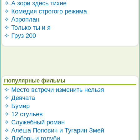
✧ А зори здесь тихие
✧ Комедия строгого режима
✧ Аэроплан
✧ Только ты и я
✧ Груз 200
Популярные фильмы
✧ Место встречи изменить нельзя
✧ Девчата
✧ Бумер
✧ 12 стульев
✧ Служебный роман
✧ Алеша Попович и Тугарин Змей
✧ Любовь и голуби