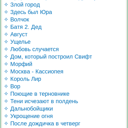
✧ Злой город
✧ Здесь был Юра
✧ Волчок
✧ Батя 2. Дед
✧ Август
✧ Ущелье
✧ Любовь случается
✧ Дом, который построил Свифт
✧ Морфий
✧ Москва - Кассиопея
✧ Король Лир
✧ Вор
✧ Поющие в терновнике
✧ Тени исчезают в полдень
✧ Дальнобойщики
✧ Укрощение огня
✧ После дождичка в четверг