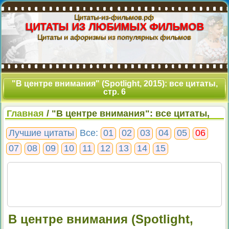
Цитаты-из-фильмов.рф
ЦИТАТЫ ИЗ ЛЮБИМЫХ ФИЛЬМОВ
Цитаты и афоризмы из популярных фильмов
"В центре внимания" (Spotlight, 2015): все цитаты,
стр. 6
Главная
/ "В центре внимания": все цитаты,
стр. 6
Лучшие цитаты
Все:
01
02
03
04
05
06
07
08
09
10
11
12
13
14
15
В центре внимания (Spotlight,