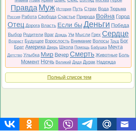
Армия
Москва
Муж
Правда
Путь
Страх
Вода
Тюрьма
История
Война
Город
Работа
Свобода
Счастье
Природа
Россия
Деньги
Отец
Если бы
Победа
Дорога
Власть
Сердце
Выбор
Родители
Враг
Ум
Мысли
Грех
Дождь
Бог
Будущее
Взрослость
Внимание
Волосы
Возраст
Труд
Америка
Мечта
Брат
Школа
Дверь
Помощь
Бабушка
Смерть
Мир
Вечер
Улыбка
Животные
Боль
Детство
Ночь
Момент
Дурак
Надежда
Великий
Дядя
Полный список тем