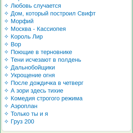
✧ Любовь случается
✧ Дом, который построил Свифт
✧ Морфий
✧ Москва - Кассиопея
✧ Король Лир
✧ Вор
✧ Поющие в терновнике
✧ Тени исчезают в полдень
✧ Дальнобойщики
✧ Укрощение огня
✧ После дождичка в четверг
✧ А зори здесь тихие
✧ Комедия строгого режима
✧ Аэроплан
✧ Только ты и я
✧ Груз 200