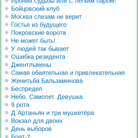
✧ Ирония судьбы или С легким паром!
✧ Бойцовский клуб
✧ Москва слезам не верит
✧ Гостья из будущего
✧ Покровские ворота
✧ Не может быть!
✧ У людей так бывает
✧ Ошибка резидента
✧ Джентльмены
✧ Самая обаятельная и привлекательная
✧ Женитьба Бальзаминова
✧ Беспредел
✧ Небо. Самолет. Девушка.
✧ 9 рота
✧ Д`Артаньян и три мушкетёра
✧ Вокзал для двоих
✧ День выборов
✧ Брат-2