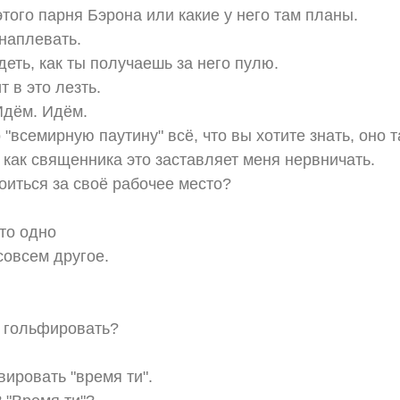
того парня Бэрона или какие у него там планы.
 наплевать.
деть, как ты получаешь за него пулю.
т в это лезть.
Идём. Идём.
"всемирную паутину" всё, что вы хотите знать, оно 
 как священника это заставляет меня нервничать.
оиться за своё рабочее место?
это одно
 совсем другое.
н гольфировать?
вировать "время ти".