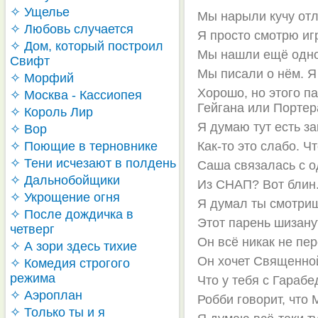
✧ Ущелье
Мы нарыли кучу отл
✧ Любовь случается
Я просто смотрю игр
✧ Дом, который построил
Мы нашли ещё одног
Свифт
Мы писали о нём. Я 
✧ Морфий
Хорошо, но этого п
✧ Москва - Кассиопея
Гейгана или Портер
✧ Король Лир
Я думаю тут есть з
✧ Вор
✧ Поющие в терновнике
Как-то это слабо. Ч
✧ Тени исчезают в полдень
Саша связалась с о
✧ Дальнобойщики
Из СНАП? Вот блин.
✧ Укрощение огня
Я думал ты смотриш
✧ После дождичка в
Этот парень шизану
четверг
Он всё никак не пе
✧ А зори здесь тихие
Он хочет Священной
✧ Комедия строгого
режима
Что у тебя с Гараб
✧ Аэроплан
Робби говорит, что 
✧ Только ты и я