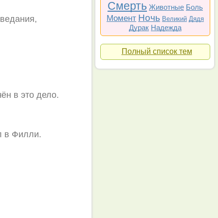
Смерть
Животные
Боль
Ночь
Момент
оведания,
Великий
Дядя
Дурак
Надежда
Полный список тем
ён в это дело.
л в Филли.