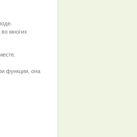
роде.
 во многих
месте.
ои функции, она