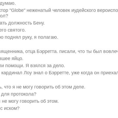
 думаю.
ктор "Globe" неженатый человек иудейского вероисп
бол?
дать должность Бену.
го святого.
о поднял руку, я полагаю.
вященника, отца Бэрретта. писали, что ты был вовлеч
вшее яйцо.
ли помощи. Я взялся за дело.
 кардинал Лоу знал о Бэрретте, уже когда он приеха
, что я не могу говорить об этом деле.
е для протокола?
 не могу говорить об этом.
 с иском?