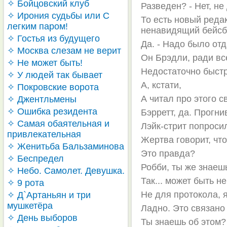
✧ Бойцовский клуб
Разведен? - Нет, не
✧ Ирония судьбы или С
То есть новый реда
легким паром!
ненавидящий бейс
✧ Гостья из будущего
Да. - Надо было от
✧ Москва слезам не верит
Он Брэдли, ради все
✧ Не может быть!
Недостаточно быстр
✧ У людей так бывает
А, кстати,
✧ Покровские ворота
А читал про этого с
✧ Джентльмены
✧ Ошибка резидента
Бэрретт, да. Прогни
✧ Самая обаятельная и
Лэйк-стрит попроси
привлекательная
Жертва говорит, что
✧ Женитьба Бальзаминова
Это правда?
✧ Беспредел
Робби, ты же знаешь
✧ Небо. Самолет. Девушка.
Так... может быть н
✧ 9 рота
Не для протокола, я
✧ Д`Артаньян и три
мушкетёра
Ладно. Это связано
✧ День выборов
Ты знаешь об этом?