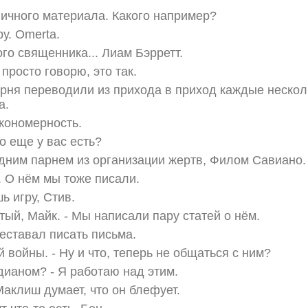
ичного материала. Какого например?
у. Omerta.
о священника... Лиам Бэрретт.
просто говорю, это так.
арня переводили из прихода в приход каждые несколь
а.
акономерность.
то еще у вас есть?
дним парнем из организации жертв, Филом Савиано.
 О нём мы тоже писали.
ь игру, Стив.
тый, Майк. - Мы написали пару статей о нём.
реставал писать письма.
 войны. - Ну и что, теперь не общаться с ним?
едианом? - Я работаю над этим.
Маклиш думает, что он блефует.