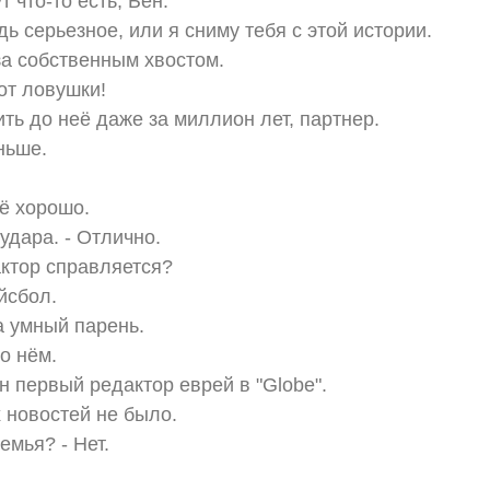
т что-то есть, Бен.
ь серьезное, или я сниму тебя с этой истории.
за собственным хвостом.
от ловушки!
ть до неё даже за миллион лет, партнер.
ньше.
сё хорошо.
удара. - Отлично.
ктор справляется?
йсбол.
а умный парень.
 о нём.
он первый редактор еврей в "Globe".
 новостей не было.
емья? - Нет.