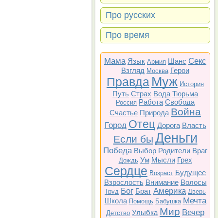
Про русских
Про время
Мама
Секс
Язык
Шанс
Армия
Взгляд
Герои
Москва
Муж
Правда
История
Путь
Страх
Вода
Тюрьма
Работа
Свобода
Россия
Война
Счастье
Природа
Отец
Город
Дорога
Власть
Деньги
Если бы
Победа
Выбор
Родители
Враг
Ум
Мысли
Грех
Дождь
Сердце
Будущее
Возраст
Взрослость
Внимание
Волосы
Бог
Америка
Брат
Труд
Дверь
Мечта
Школа
Помощь
Бабушка
Мир
Вечер
Улыбка
Детство