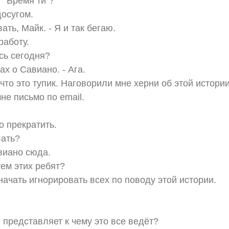
 "Время ти"?
осугом.
ать, Майк. - Я и так бегаю.
работу.
сь сегодня?
х о Савиано. - Ага.
что это тупик. Наговорили мне херни об этой истории
не письмо по email.
о прекратить.
лать?
виано сюда.
ем этих ребят?
начать игнорировать всех по поводу этой истории.
 представляет к чему это все ведёт?