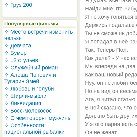
Я думаю всё-таки ту
✧ Груз 200
Найди мне что-нибуд
Я не хочу гоняться 
Популярные фильмы
Держись подальше 
✧ Место встречи изменить
Ты не сможешь доби
нельзя
Я попадал в неё ра
✧ Девчата
Так. Теперь Пол.
✧ Бумер
Как дела? - У нас в
✧ 12 стульев
Мы впереди на два 
✧ Служебный роман
Как ваш новый реда
✧ Алеша Попович и
Тугарин Змей
Нуу, он не любит бе
✧ Любовь и голуби
Но на вид он весьм
✧ Ширли-мырли
Ага, я читал статью
✧ Ликвидация
В ней сказано, что 
✧ Босс-молокосос
Должно быть других
✧ О чем говорят мужчины
У этого парня есть с
✧ Особенности
национальной рыбалки
Он не женат.