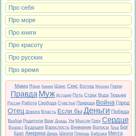
Про себя
Про море
Про книги
Про красоту
Про русских
Про время
Мама
Секс
Язык
Шанс
Взгляд
Герои
Армия
Москва
Муж
Правда
Путь
Страх
Вода
Тюрьма
История
Война
Город
Работа
Свобода
Счастье
Природа
Россия
Деньги
Отец
Если бы
Победа
Дорога
Власть
Сердце
Выбор
Родители
Враг
Ум
Мысли
Грех
Дождь
Бог
Будущее
Взрослость
Внимание
Волосы
Возраст
Труд
Америка
Мечта
Брат
Школа
Дверь
Помощь
Бабушка