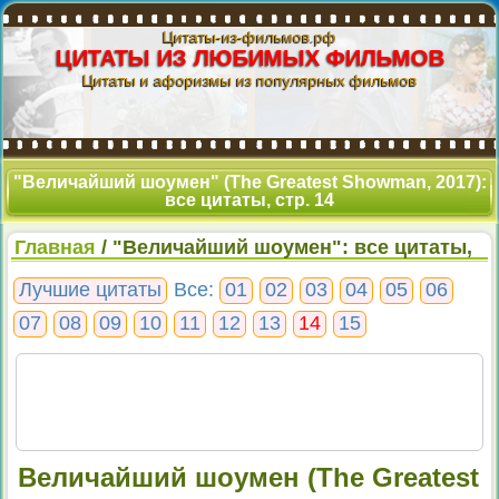
Цитаты-из-фильмов.рф
ЦИТАТЫ ИЗ ЛЮБИМЫХ ФИЛЬМОВ
Цитаты и афоризмы из популярных фильмов
"Величайший шоумен" (The Greatest Showman, 2017):
все цитаты, стр. 14
Главная
/ "Величайший шоумен": все цитаты,
стр. 14
Лучшие цитаты
Все:
01
02
03
04
05
06
07
08
09
10
11
12
13
14
15
Величайший шоумен (The Greatest