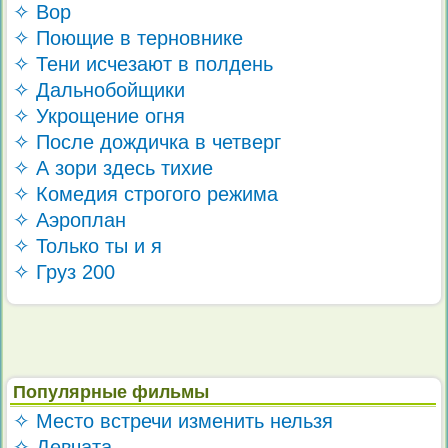
✧ Вор
✧ Поющие в терновнике
✧ Тени исчезают в полдень
✧ Дальнобойщики
✧ Укрощение огня
✧ После дождичка в четверг
✧ А зори здесь тихие
✧ Комедия строгого режима
✧ Аэроплан
✧ Только ты и я
✧ Груз 200
Популярные фильмы
✧ Место встречи изменить нельзя
✧ Девчата