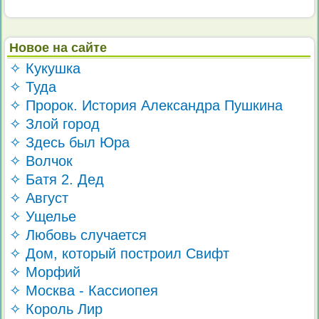
Новое на сайте
✧ Кукушка
✧ Туда
✧ Пророк. История Александра Пушкина
✧ Злой город
✧ Здесь был Юра
✧ Волчок
✧ Батя 2. Дед
✧ Август
✧ Ущелье
✧ Любовь случается
✧ Дом, который построил Свифт
✧ Морфий
✧ Москва - Кассиопея
✧ Король Лир