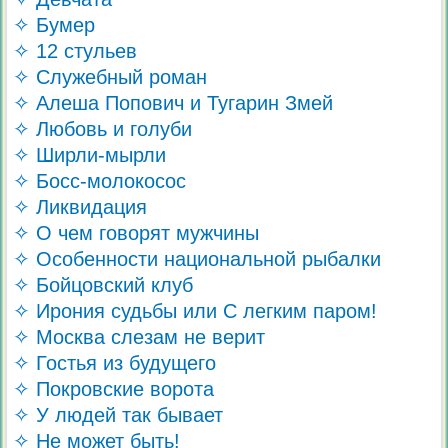
✧ Бумер
✧ 12 стульев
✧ Служебный роман
✧ Алеша Попович и Тугарин Змей
✧ Любовь и голуби
✧ Ширли-мырли
✧ Босс-молокосос
✧ Ликвидация
✧ О чем говорят мужчины
✧ Особенности национальной рыбалки
✧ Бойцовский клуб
✧ Ирония судьбы или С легким паром!
✧ Москва слезам не верит
✧ Гостья из будущего
✧ Покровские ворота
✧ У людей так бывает
✧ Не может быть!