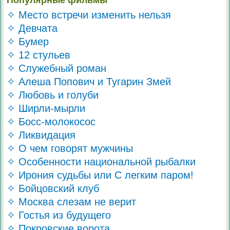
✧ Место встречи изменить нельзя
✧ Девчата
✧ Бумер
✧ 12 стульев
✧ Служебный роман
✧ Алеша Попович и Тугарин Змей
✧ Любовь и голуби
✧ Ширли-мырли
✧ Босс-молокосос
✧ Ликвидация
✧ О чем говорят мужчины
✧ Особенности национальной рыбалки
✧ Ирония судьбы или С легким паром!
✧ Бойцовский клуб
✧ Москва слезам не верит
✧ Гостья из будущего
✧ Покровские ворота