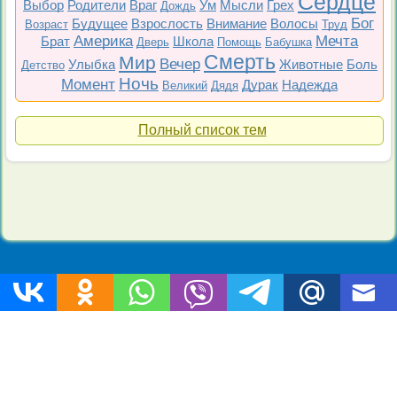
Сердце
Выбор
Родители
Враг
Ум
Мысли
Грех
Дождь
Бог
Будущее
Взрослость
Внимание
Волосы
Возраст
Труд
Америка
Мечта
Брат
Школа
Дверь
Помощь
Бабушка
Смерть
Мир
Вечер
Улыбка
Животные
Боль
Детство
Ночь
Момент
Дурак
Надежда
Великий
Дядя
Полный список тем
Топ 200
Все фильмы
Советские
Российские
Все темы
Copyright © 2009-2026 Цитаты-из-фильмов.рф