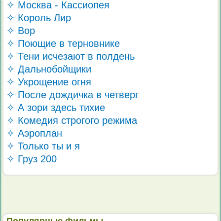
✧ Москва - Кассиопея
✧ Король Лир
✧ Вор
✧ Поющие в терновнике
✧ Тени исчезают в полдень
✧ Дальнобойщики
✧ Укрощение огня
✧ После дождичка в четверг
✧ А зори здесь тихие
✧ Комедия строгого режима
✧ Аэроплан
✧ Только ты и я
✧ Груз 200
Популярные фильмы