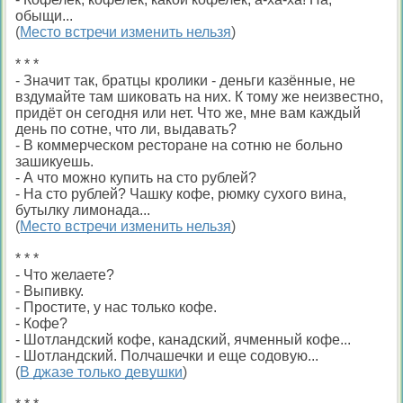
обыщи...
(
Место встречи изменить нельзя
)
* * *
- Значит так, братцы кролики - деньги казённые, не
вздумайте там шиковать на них. К тому же неизвестно,
придёт он сегодня или нет. Что же, мне вам каждый
день по сотне, что ли, выдавать?
- В коммерческом ресторане на сотню не больно
зашикуешь.
- А что можно купить на сто рублей?
- На сто рублей? Чашку кофе, рюмку сухого вина,
бутылку лимонада...
(
Место встречи изменить нельзя
)
* * *
- Что желаете?
- Выпивку.
- Простите, у нас только кофе.
- Кофе?
- Шотландский кофе, канадский, ячменный кофе...
- Шотландский. Полчашечки и еще содовую...
(
В джазе только девушки
)