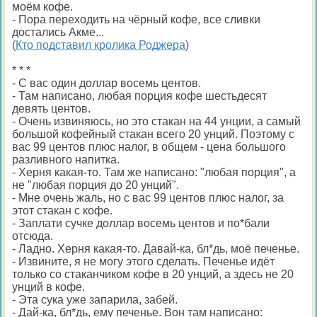
моём кофе.
- Пора переходить на чёрный кофе, все сливки
достались Акме...
(
Кто подставил кролика Роджера
)
* * *
- С вас один доллар восемь центов.
- Там написано, любая порция кофе шестьдесят
девять центов.
- Очень извиняюсь, но это стакан на 44 унции, а самый
большой кофейный стакан всего 20 унций. Поэтому с
вас 99 центов плюс налог, в общем - цена большого
разливного напитка.
- Херня какая-то. Там же написано: "любая порция", а
не "любая порция до 20 унций".
- Мне очень жаль, но с вас 99 центов плюс налог, за
этот стакан с кофе.
- Заплати сучке доллар восемь центов и по*бали
отсюда.
- Ладно. Херня какая-то. Давай-ка, бл*дь, моё печенье.
- Извините, я не могу этого сделать. Печенье идёт
только со стаканчиком кофе в 20 унций, а здесь не 20
унций в кофе.
- Эта сука уже запарила, забей.
- Дай-ка, бл*дь, ему печенье. Вон там написано: