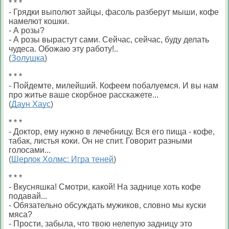
* * *
- Грядки выполют зайцы, фасоль разберут мыши, кофе
намелют кошки.
- А розы?
- А розы вырастут сами. Сейчас, сейчас, буду делать
чудеса. Обожаю эту работу!..
(
Золушка
)
* * *
- Пойдемте, милейший. Кофеем побалуемся. И вы нам
про житье ваше скорбное расскажете...
(
Даун Хаус
)
* * *
- Доктор, ему нужно в лечебницу. Вся его пища - кофе,
табак, листья коки. Он не спит. Говорит разными
голосами...
(
Шерлок Холмс: Игра теней
)
* * *
- Вкусняшка! Смотри, какой! На заднице хоть кофе
подавай...
- Обязательно обсуждать мужиков, словно мы куски
мяса?
- Прости, забыла, что твою нелепую задницу это