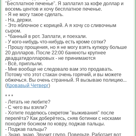
"Бесплатное печенье". Я заплатил за кофе доллар и
восемь центов и хочу бесплатное печенье.
- Я не могу такое сделать.
- На, держи.
- Это яблочное с корицей. А я хочу со сливочным
сыром.
- *банный в рот. Заплати, и поехали.
- У кого-нибудь что-нибудь есть кроме сотки?
- Прошу прощения, но я не могу взять купюру больше
20 долларов. После 22:00 банкноты крупнее
двадцатидолларовых - не принимаются
- Всё, приплыли.
- Мне вообще не следовало вам это продавать.
Потому что этот стакан очень горячий, и вы можете
обжечься. Вы очень странный. Я вызываю полицию...
(
Кровавый Четверг
)
* * *
- Летать не любите?
- С чего вы взяли?
- Хотите поделюсь секретом "выживания" после
перелёта? Как доберётесь, сняв ботинки с носками
походите босиком по ковру, поджав пальцы.
- Поджав пальцы?
- Знаю, знаю. Звучит глупо. Поверьте. Работает вот