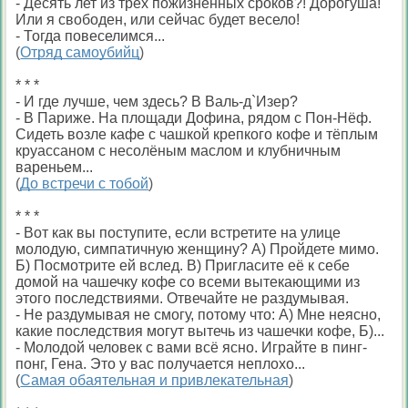
- Десять лет из трёх пожизненных сроков?! Дорогуша!
Или я свободен, или сейчас будет весело!
- Тогда повеселимся...
(
Отряд самоубийц
)
* * *
- И где лучше, чем здесь? В Валь-д`Изер?
- В Париже. На площади Дофина, рядом с Пон-Нёф.
Сидеть возле кафе с чашкой крепкого кофе и тёплым
круассаном с несолёным маслом и клубничным
вареньем...
(
До встречи с тобой
)
* * *
- Вот как вы поступите, если встретите на улице
молодую, симпатичную женщину? А) Пройдете мимо.
Б) Посмотрите ей вслед. В) Пригласите её к себе
домой на чашечку кофе со всеми вытекающими из
этого последствиями. Отвечайте не раздумывая.
- Не раздумывая не смогу, потому что: А) Мне неясно,
какие последствия могут вытечь из чашечки кофе, Б)...
- Молодой человек с вами всё ясно. Играйте в пинг-
понг, Гена. Это у вас получается неплохо...
(
Самая обаятельная и привлекательная
)