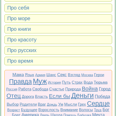
Про себя
Про море
Про книги
Про красоту
Про русских
Про время
Мама
Секс
Язык
Шанс
Взгляд
Герои
Армия
Москва
Муж
Правда
Путь
Страх
Вода
Тюрьма
История
Война
Город
Работа
Свобода
Счастье
Природа
Россия
Деньги
Отец
Если бы
Победа
Дорога
Власть
Сердце
Выбор
Родители
Враг
Ум
Мысли
Грех
Дождь
Бог
Будущее
Взрослость
Внимание
Волосы
Возраст
Труд
Америка
Мечта
Брат
Школа
Дверь
Помощь
Бабушка