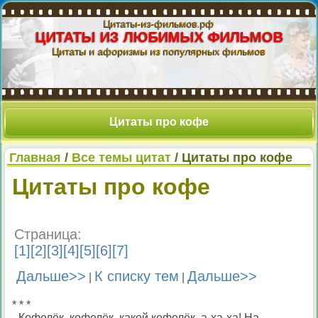
Цитаты-из-фильмов.рф
ЦИТАТЫ ИЗ ЛЮБИМЫХ ФИЛЬМОВ
Цитаты и афоризмы из популярных фильмов
Цитаты про кофе
Главная
/
Все темы цитат
/ Цитаты про кофе
Цитаты про кофе
Страница:
[
1
][
2
][
3
][
4
][
5
][
6
][
7
]
Дальше>>
К списку тем
Дальше>>
|
|
* * *
- Кофелёк, кофелёк, какой кофелёк, а-ха-ха! На,