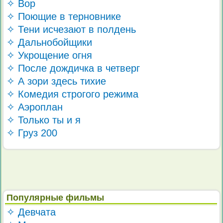
✧ Вор
✧ Поющие в терновнике
✧ Тени исчезают в полдень
✧ Дальнобойщики
✧ Укрощение огня
✧ После дождичка в четверг
✧ А зори здесь тихие
✧ Комедия строгого режима
✧ Аэроплан
✧ Только ты и я
✧ Груз 200
Популярные фильмы
✧ Девчата