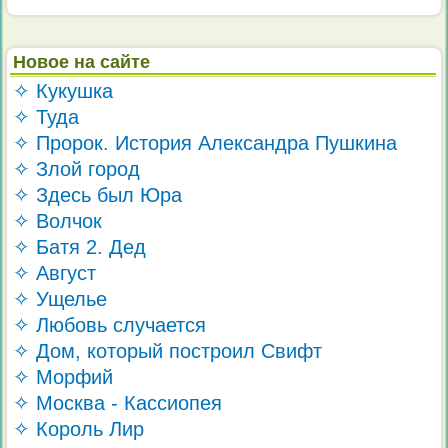
Новое на сайте
✧ Кукушка
✧ Туда
✧ Пророк. История Александра Пушкина
✧ Злой город
✧ Здесь был Юра
✧ Волчок
✧ Батя 2. Дед
✧ Август
✧ Ущелье
✧ Любовь случается
✧ Дом, который построил Свифт
✧ Морфий
✧ Москва - Кассиопея
✧ Король Лир