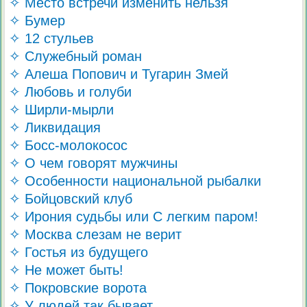
✧ Место встречи изменить нельзя
✧ Бумер
✧ 12 стульев
✧ Служебный роман
✧ Алеша Попович и Тугарин Змей
✧ Любовь и голуби
✧ Ширли-мырли
✧ Ликвидация
✧ Босс-молокосос
✧ О чем говорят мужчины
✧ Особенности национальной рыбалки
✧ Бойцовский клуб
✧ Ирония судьбы или С легким паром!
✧ Москва слезам не верит
✧ Гостья из будущего
✧ Не может быть!
✧ Покровские ворота
✧ У людей так бывает