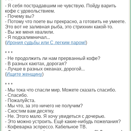
* * *
- Я себя пострадавшим не чувствую. Пойду варить
кофе с удовольствием.
- Почему вы?
- Потому что поете вы прекрасно, а готовить не умеете.
Это вот не заливная рыба, это стрихнин какой-то.
- Вы же меня хвалили.
- Я подхалимничал...
(
Ирония судьбы или С легким паром!
)
* * *
- Не продолжить ли нам прерванный кофе?
- В разных каютах, дорогая?
- Лучше в разных океанах, дорогой...
(
Ищите женщину
)
* * *
- Мы тока что спасли мир. Можете сказать спасибо.
- Спасибо.
- Пожалуйста.
- Мы что, за это ничего не получим?
- Скостим вам десятку.
- Не. Этого мало. Я хочу увидеться с дочерью.
- Это можно устроить. Ещё какие-нибудь пожелания?
- Кофеварка эспрессо. Кабельное ТВ.