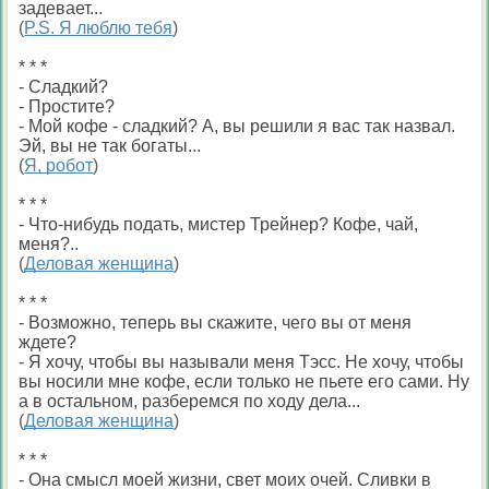
задевает...
(
P.S. Я люблю тебя
)
* * *
- Сладкий?
- Простите?
- Мой кофе - сладкий? А, вы решили я вас так назвал.
Эй, вы не так богаты...
(
Я, робот
)
* * *
- Что-нибудь подать, мистер Трейнер? Кофе, чай,
меня?..
(
Деловая женщина
)
* * *
- Возможно, теперь вы скажите, чего вы от меня
ждете?
- Я хочу, чтобы вы называли меня Тэсс. Не хочу, чтобы
вы носили мне кофе, если только не пьете его сами. Ну
а в остальном, разберемся по ходу дела...
(
Деловая женщина
)
* * *
- Она смысл моей жизни, свет моих очей. Сливки в