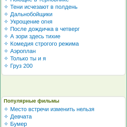
✧ Тени исчезают в полдень
✧ Дальнобойщики
✧ Укрощение огня
✧ После дождичка в четверг
✧ А зори здесь тихие
✧ Комедия строгого режима
✧ Аэроплан
✧ Только ты и я
✧ Груз 200
Популярные фильмы
✧ Место встречи изменить нельзя
✧ Девчата
✧ Бумер