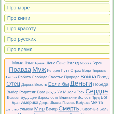
Про море
Про книги
Про красоту
Про русских
Про время
Мама
Секс
Язык
Шанс
Взгляд
Герои
Армия
Москва
Муж
Правда
Путь
Страх
Вода
Тюрьма
История
Война
Город
Работа
Свобода
Счастье
Природа
Россия
Деньги
Отец
Если бы
Победа
Дорога
Власть
Сердце
Выбор
Родители
Враг
Ум
Мысли
Грех
Дождь
Бог
Будущее
Взрослость
Внимание
Волосы
Возраст
Труд
Америка
Мечта
Брат
Школа
Дверь
Помощь
Бабушка
Смерть
Мир
Вечер
Улыбка
Животные
Боль
Детство