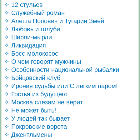
✧ 12 стульев
✧ Служебный роман
✧ Алеша Попович и Тугарин Змей
✧ Любовь и голуби
✧ Ширли-мырли
✧ Ликвидация
✧ Босс-молокосос
✧ О чем говорят мужчины
✧ Особенности национальной рыбалки
✧ Бойцовский клуб
✧ Ирония судьбы или С легким паром!
✧ Гостья из будущего
✧ Москва слезам не верит
✧ Не может быть!
✧ У людей так бывает
✧ Покровские ворота
✧ Джентльмены