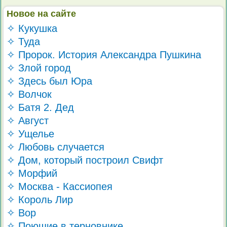
Новое на сайте
✧ Кукушка
✧ Туда
✧ Пророк. История Александра Пушкина
✧ Злой город
✧ Здесь был Юра
✧ Волчок
✧ Батя 2. Дед
✧ Август
✧ Ущелье
✧ Любовь случается
✧ Дом, который построил Свифт
✧ Морфий
✧ Москва - Кассиопея
✧ Король Лир
✧ Вор
✧ Поющие в терновнике