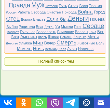
Муж
Правда
Путь
Страх
Вода
Тюрьма
История
Война
Город
Работа
Свобода
Счастье
Природа
Россия
Деньги
Отец
Если бы
Победа
Дорога
Власть
Сердце
Выбор
Родители
Враг
Ум
Мысли
Грех
Дождь
Бог
Будущее
Взрослость
Внимание
Волосы
Возраст
Труд
Америка
Мечта
Брат
Школа
Дверь
Помощь
Бабушка
Смерть
Мир
Вечер
Улыбка
Животные
Боль
Детство
Ночь
Момент
Дурак
Надежда
Великий
Дядя
Полный список тем
Топ 200
Все фильмы
Советские
Российские
Все темы