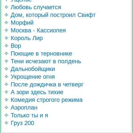
✧ Любовь случается
✧ Дом, который построил Свифт
✧ Морфий
✧ Москва - Кассиопея
✧ Король Лир
✧ Вор
✧ Поющие в терновнике
✧ Тени исчезают в полдень
✧ Дальнобойщики
✧ Укрощение огня
✧ После дождичка в четверг
✧ А зори здесь тихие
✧ Комедия строгого режима
✧ Аэроплан
✧ Только ты и я
✧ Груз 200