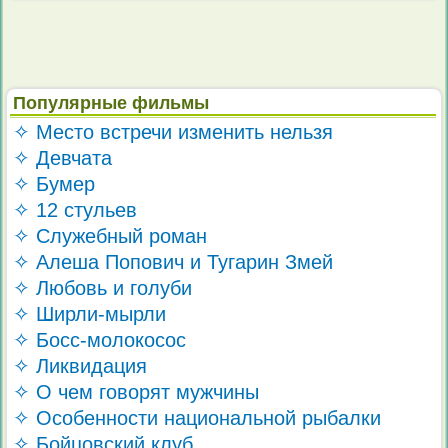
Популярные фильмы
✧ Место встречи изменить нельзя
✧ Девчата
✧ Бумер
✧ 12 стульев
✧ Служебный роман
✧ Алеша Попович и Тугарин Змей
✧ Любовь и голуби
✧ Ширли-мырли
✧ Босс-молокосос
✧ Ликвидация
✧ О чем говорят мужчины
✧ Особенности национальной рыбалки
✧ Бойцовский клуб