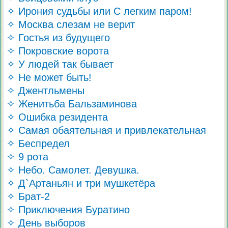
✧ Ирония судьбы или С легким паром!
✧ Москва слезам не верит
✧ Гостья из будущего
✧ Покровские ворота
✧ У людей так бывает
✧ Не может быть!
✧ Джентльмены
✧ Женитьба Бальзаминова
✧ Ошибка резидента
✧ Самая обаятельная и привлекательная
✧ Беспредел
✧ 9 рота
✧ Небо. Самолет. Девушка.
✧ Д`Артаньян и три мушкетёра
✧ Брат-2
✧ Приключения Буратино
✧ День выборов