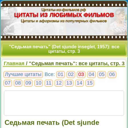
Цитаты-из-фильмов.рф
ЦИТАТЫ ИЗ ЛЮБИМЫХ ФИЛЬМОВ
Цитаты и афоризмы из популярных фильмов
"Седьмая печать" (Det sjunde inseglet, 1957): все
цитаты, стр. 3
Главная
/ "Седьмая печать": все цитаты, стр. 3
Лучшие цитаты
Все:
01
02
03
04
05
06
07
08
09
10
11
12
13
14
15
Седьмая печать (Det sjunde