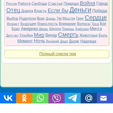
Война
Город
Работа
Свобода
Счастье
Природа
Россия
Деньги
Отец
Если бы
Победа
Дорога
Власть
Сердце
Выбор
Родители
Враг
Ум
Мысли
Грех
Дождь
Бог
Будущее
Взрослость
Внимание
Волосы
Возраст
Труд
Америка
Мечта
Брат
Школа
Дверь
Помощь
Бабушка
Смерть
Мир
Вечер
Улыбка
Животные
Боль
Детство
Ночь
Момент
Дурак
Надежда
Великий
Дядя
Полный список тем
Топ 200
Все фильмы
Советские
Российские
Все темы
Copyright © 2009-2026 Цитаты-из-фильмов.рф