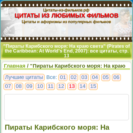
Цитаты-из-фильмов.рф
ЦИТАТЫ ИЗ ЛЮБИМЫХ ФИЛЬМОВ
Цитаты и афоризмы из популярных фильмов
"Пираты Карибского моря: На краю света" (Pirates of
the Caribbean: At World's End, 2007): все цитаты, стр.
13
Главная
/ "Пираты Карибского моря: На краю
света": все цитаты, стр. 13
Лучшие цитаты
Все:
01
02
03
04
05
06
07
08
09
10
11
12
13
14
15
Пираты Карибского моря: На