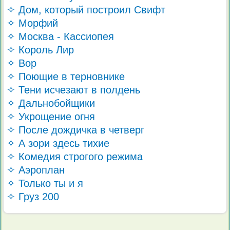
✧ Дом, который построил Свифт
✧ Морфий
✧ Москва - Кассиопея
✧ Король Лир
✧ Вор
✧ Поющие в терновнике
✧ Тени исчезают в полдень
✧ Дальнобойщики
✧ Укрощение огня
✧ После дождичка в четверг
✧ А зори здесь тихие
✧ Комедия строгого режима
✧ Аэроплан
✧ Только ты и я
✧ Груз 200