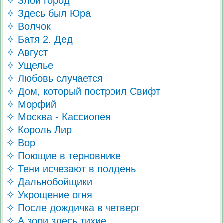
✧ Злой город
✧ Здесь был Юра
✧ Волчок
✧ Батя 2. Дед
✧ Август
✧ Ущелье
✧ Любовь случается
✧ Дом, который построил Свифт
✧ Морфий
✧ Москва - Кассиопея
✧ Король Лир
✧ Вор
✧ Поющие в терновнике
✧ Тени исчезают в полдень
✧ Дальнобойщики
✧ Укрощение огня
✧ После дождичка в четверг
✧ А зори здесь тихие