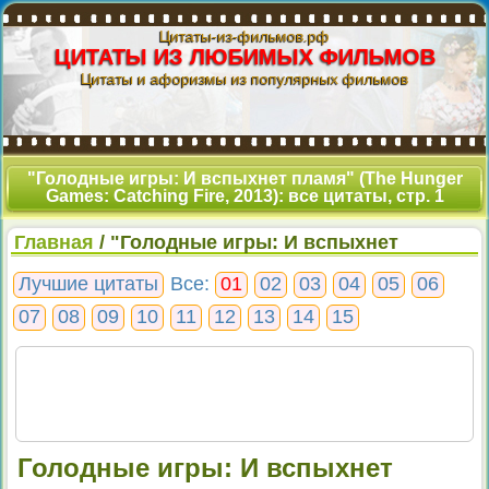
Цитаты-из-фильмов.рф
ЦИТАТЫ ИЗ ЛЮБИМЫХ ФИЛЬМОВ
Цитаты и афоризмы из популярных фильмов
"Голодные игры: И вспыхнет пламя" (The Hunger
Games: Catching Fire, 2013): все цитаты, стр. 1
Главная
/ "Голодные игры: И вспыхнет
пламя": все цитаты, стр. 1
Лучшие цитаты
Все:
01
02
03
04
05
06
07
08
09
10
11
12
13
14
15
Голодные игры: И вспыхнет