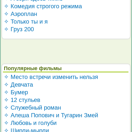
✧ Комедия строгого режима
✧ Аэроплан
✧ Только ты и я
✧ Груз 200
Популярные фильмы
✧ Место встречи изменить нельзя
✧ Девчата
✧ Бумер
✧ 12 стульев
✧ Служебный роман
✧ Алеша Попович и Тугарин Змей
✧ Любовь и голуби
✧ Ширли-мырли