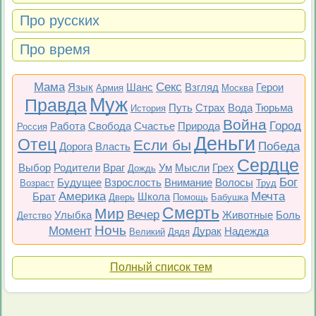
Про русских
Про время
Мама
Секс
Язык
Шанс
Взгляд
Герои
Армия
Москва
Муж
Правда
Путь
Страх
Вода
Тюрьма
История
Война
Город
Работа
Свобода
Счастье
Природа
Россия
Деньги
Отец
Если бы
Победа
Дорога
Власть
Сердце
Выбор
Родители
Враг
Ум
Мысли
Грех
Дождь
Бог
Будущее
Взрослость
Внимание
Волосы
Возраст
Труд
Америка
Мечта
Брат
Школа
Дверь
Помощь
Бабушка
Смерть
Мир
Вечер
Улыбка
Животные
Боль
Детство
Ночь
Момент
Дурак
Надежда
Великий
Дядя
Полный список тем