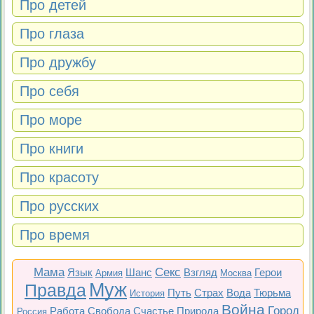
Про детей
Про глаза
Про дружбу
Про себя
Про море
Про книги
Про красоту
Про русских
Про время
Мама
Секс
Язык
Шанс
Взгляд
Герои
Армия
Москва
Муж
Правда
Путь
Страх
Вода
Тюрьма
История
Война
Город
Работа
Свобода
Счастье
Природа
Россия