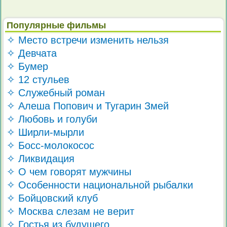
Популярные фильмы
✧ Место встречи изменить нельзя
✧ Девчата
✧ Бумер
✧ 12 стульев
✧ Служебный роман
✧ Алеша Попович и Тугарин Змей
✧ Любовь и голуби
✧ Ширли-мырли
✧ Босс-молокосос
✧ Ликвидация
✧ О чем говорят мужчины
✧ Особенности национальной рыбалки
✧ Бойцовский клуб
✧ Москва слезам не верит
✧ Гостья из будущего