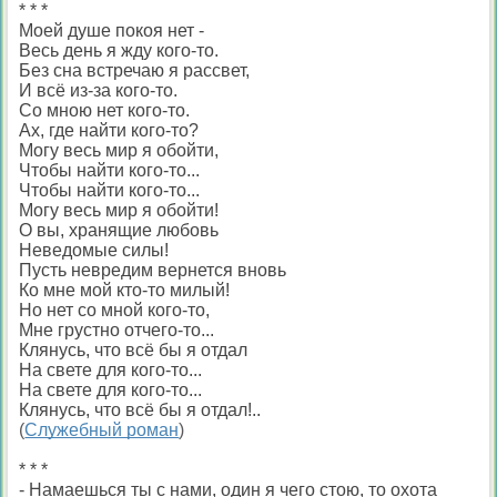
* * *
Моей душе покоя нет -
Весь день я жду кого-то.
Без сна встречаю я рассвет,
И всё из-за кого-то.
Со мною нет кого-то.
Ах, где найти кого-то?
Могу весь мир я обойти,
Чтобы найти кого-то...
Чтобы найти кого-то...
Могу весь мир я обойти!
О вы, хранящие любовь
Неведомые силы!
Пусть невредим вернется вновь
Ко мне мой кто-то милый!
Но нет со мной кого-то,
Мне грустно отчего-то...
Клянусь, что всё бы я отдал
На свете для кого-то...
На свете для кого-то...
Клянусь, что всё бы я отдал!..
(
Служебный роман
)
* * *
- Намаешься ты с нами, один я чего стою, то охота