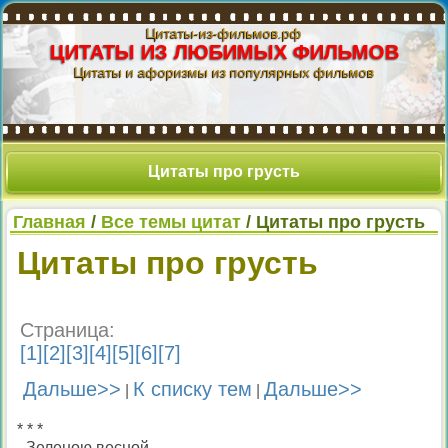
Цитаты-из-фильмов.рф
ЦИТАТЫ ИЗ ЛЮБИМЫХ ФИЛЬМОВ
Цитаты и афоризмы из популярных фильмов
Цитаты про грусть
Главная
/
Все темы цитат
/ Цитаты про грусть
Цитаты про грусть
Страница:
[
1
][
2
][
3
][
4
][
5
][
6
][
7
]
Дальше>>
К списку тем
Дальше>>
|
|
* * *
- Зеленою весной