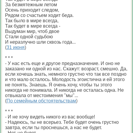
За безмятежным летом
Осень приходит следом,
Рядом со счастьем ходит беда.
Так было в мире всегда,
Так будет в мире всегда -
Выдуман мир, чтоб двое
Стали одной судьбою
И неразлучно шли сквозь года...
(
31 июня
)
* * *
- У нас есть еще и другое предназначение. И оно не
заказано ни одной из нас. Скажут: возраст, смешно. Да,
если хочешь знать, немного грустно что так все поздно
и что мало осталось. Молодость эгоистична и ей этого
не понять. Знаешь. Я очень хочу, чтобы ты этого
никогда не понимала. И никогда не осталась одна. Не
отвыкала от местоимения "мы"...
(
По семейным обстоятельствам
)
* * *
- И не хочу видеть никого из вас вообще!
- Надеюсь, ты не всерьез. Тебе будет очень грустно
завтра, если ты проснешься, а нас не будет.
- Нет, не будет...