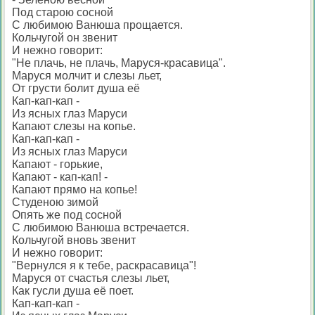
Под старою сосной
С любимою Ванюша прощается.
Кольчугой он звенит
И нежно говорит:
"Не плачь, не плачь, Маруся-красавица".
Маруся молчит и слезы льет,
От грусти болит душа её
Кап-кап-кап -
Из ясных глаз Маруси
Капают слезы на копье.
Кап-кап-кап -
Из ясных глаз Маруси
Капают - горькие,
Капают - кап-кап! -
Капают прямо на копье!
Студеною зимой
Опять же под сосной
С любимою Ванюша встречается.
Кольчугой вновь звенит
И нежно говорит:
"Вернулся я к тебе, раскрасавица"!
Маруся от счастья слезы льет,
Как гусли душа её поет.
Кап-кап-кап -