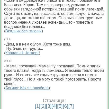
- Если вам доведётся приехать в Техас, побывайте в
Каса-дель-Корво. Там вы, наверное, услышите
обрывки загадочной истории, ставшей почти легендой.
Слуги не откажутся рассказать её вам вслух - с начала
до конца, но только шёпотом. Она вызывает грустные
воспоминания у хозяев асиенды. Это - повесть о
всаднике без головы...
(
Всадник без головы
)
* * *
- Дом, а в нем облом. Хотя тоже дом.
- Ну, блин, не грусти...
(
Кровавый Четверг
)
* * *
- Мама, послушай! Мама! Ну послушай! Помню запах
твоего платья, когда ты лежала... Я помню тепло твоей
руки... И сквозь все самые грустные песни я помню
твой голос... Но я не могу с тобой поговорить. Прости
меня...
(
Богиня: Как я полюбила
)
Страница:
[
1
][
2
][
3
][
4
][
5
][
6
][
7
]