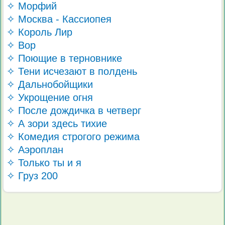
✧ Морфий
✧ Москва - Кассиопея
✧ Король Лир
✧ Вор
✧ Поющие в терновнике
✧ Тени исчезают в полдень
✧ Дальнобойщики
✧ Укрощение огня
✧ После дождичка в четверг
✧ А зори здесь тихие
✧ Комедия строгого режима
✧ Аэроплан
✧ Только ты и я
✧ Груз 200