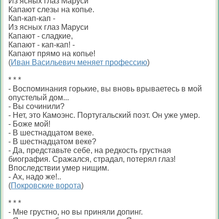
Из ясных глаз Маруси
Капают слезы на копье.
Кап-кап-кап -
Из ясных глаз Маруси
Капают - сладкие,
Капают - кап-кап! -
Капают прямо на копье!
(
Иван Васильевич меняет профессию
)
* * *
- Воспоминания горькие, вы вновь врываетесь в мой
опустелый дом...
- Вы сочинили?
- Нет, это Камоэнс. Португальский поэт. Он уже умер.
- Боже мой!
- В шестнадцатом веке.
- В шестнадцатом веке?
- Да, представьте себе, на редкость грустная
биография. Сражался, страдал, потерял глаз!
Впоследствии умер нищим.
- Ах, надо же!..
(
Покровские ворота
)
* * *
- Мне грустно, но вы приняли допинг.