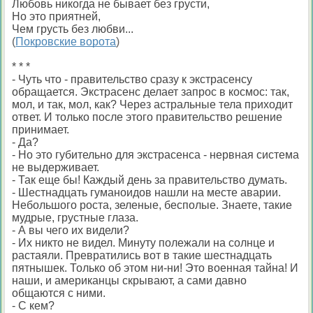
Любовь никогда не бывает без грусти,
Но это приятней,
Чем грусть без любви...
(
Покровские ворота
)
* * *
- Чуть что - правительство сразу к экстрасенсу
обращается. Экстрасенс делает запрос в космос: так,
мол, и так, мол, как? Через астральные тела приходит
ответ. И только после этого правительство решение
принимает.
- Да?
- Но это губительно для экстрасенса - нервная система
не выдерживает.
- Так еще бы! Каждый день за правительство думать.
- Шестнадцать гуманоидов нашли на месте аварии.
Небольшого роста, зеленые, бесполые. Знаете, такие
мудрые, грустные глаза.
- А вы чего их видели?
- Их никто не видел. Минуту полежали на солнце и
растаяли. Превратились вот в такие шестнадцать
пятнышек. Только об этом ни-ни! Это военная тайна! И
наши, и американцы скрывают, а сами давно
общаются с ними.
- С кем?