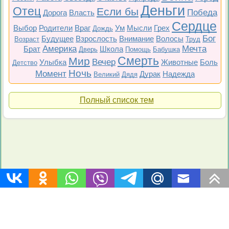
Деньги
Отец
Если бы
Победа
Дорога
Власть
Сердце
Выбор
Родители
Враг
Ум
Мысли
Грех
Дождь
Бог
Будущее
Взрослость
Внимание
Волосы
Возраст
Труд
Америка
Мечта
Брат
Школа
Дверь
Помощь
Бабушка
Смерть
Мир
Вечер
Улыбка
Животные
Боль
Детство
Ночь
Момент
Дурак
Надежда
Великий
Дядя
Полный список тем
Топ 200
Все фильмы
Советские
Российские
Все темы
Copyright © 2009-2026 Цитаты-из-фильмов.рф