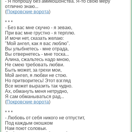
- Я попрошу без амикошонства. Я-то свою меру
отлично знаю...
(
Покровские ворота
)
* * *
- Без вас мне скучно - я зеваю,
При вас мне грустно - я терплю.
И мочи нет, сказать желаю:
"Мой ангел, как я вас люблю".
Вы улыбнетесь - мне отрада,
Вы отвернетесь - мне тоска...
Алина, сжальтесь надо мною,
Не смею требовать любви.
Быть может, за грехи мои,
Мой ангел, я любви не стою.
Но притворитесь! Этот взгляд
Все может выразить так чудно.
Ах, обмануть меня нетрудно,
Я сам обманываться рад...
(
Покровские ворота
)
* * *
- Любовь от себя никого не отпустит,
Под каждым окошком
Нам поют соловьи.