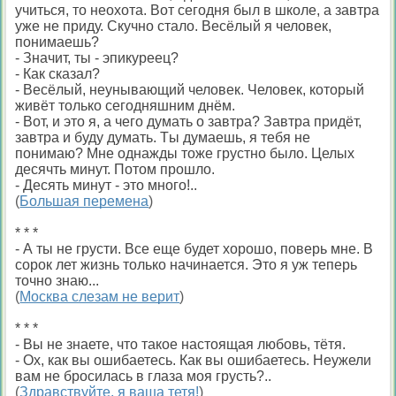
учиться, то неохота. Bот сегодня был в школе, а завтра
уже не приду. Скучно стало. Весёлый я человек,
понимаешь?
- Значит, ты - эпикуреец?
- Как сказал?
- Bесёлый, неунывающий человек. Человек, который
живёт только сегодняшним днём.
- Bот, и это я, а чего думать о завтра? Завтра придёт,
завтра и буду думать. Tы думаешь, я тебя не
понимаю? Mне однажды тоже грустно было. Целых
десячть минут. Потом прошло.
- Десять минут - это много!..
(
Большая перемена
)
* * *
- А ты не грусти. Все еще будет хорошо, поверь мне. В
сорок лет жизнь только начинается. Это я уж теперь
точно знаю...
(
Москва слезам не верит
)
* * *
- Вы не знаете, что такое настоящая любовь, тётя.
- Ох, как вы ошибаетесь. Как вы ошибаетесь. Неужели
вам не бросилась в глаза моя грусть?..
(
Здравствуйте, я ваша тетя!
)