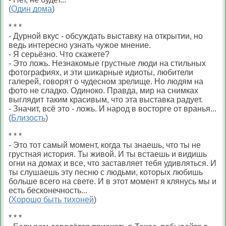
(
Один дома
)
* * *
- Дурной вкус - обсуждать выставку на открытии, но
ведь интересно узнать чужое мнение.
- Я серьёзно. Что скажете?
- Это ложь. Незнакомые грустные люди на стильных
фотографиях, и эти шикарные идиоты, любители
галерей, говорят о чудесном зрелище. Но людям на
фото не сладко. Одиноко. Правда, мир на снимках
выглядит таким красивым, что эта выставка радует.
- Значит, всё это - ложь. И народ в восторге от вранья...
(
Близость
)
* * *
- Это тот самый момент, когда ты знаешь, что ты не
грустная история. Ты живой. И ты встаешь и видишь
огни на домах и все, что заставляет тебя удивляться. И
ты слушаешь эту песню с людьми, которых любишь
больше всего на свете. И в этот момент я клянусь мы и
есть бесконечность...
(
Хорошо быть тихоней
)
* * *