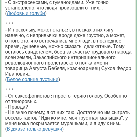
- С экстрасенсами, с гуманоидами. Уже точно
установлено, что люди произошли от них...
(
Любовь и голуби
)
* * *
- И поскольку, может статься, в песках этих лягу
навечно, с непривычки вроде даже грустно, а может,
оттого это, что встречались мне люди, в последнее
время, душевные, можно сказать, деликатные. Тому
остаюсь свидетелем, боец за счастье трудового народа
всей земли, Закаспийского интернационального
революционного пролетарского полка имени
товарища Августа Бебеля, красноармеец Сухов Федор
Иванович...
(
Белое солнце пустыни
)
* * *
- От саксофонистов я просто теряю голову. Особенно
от теноровых.
- Правда?
- Не знаю почему, я от них таю. Достаточно им сыграть
восемь тактов "Иди ко мне, моя грустная малышка", у
меня кожа покрывается мурашками, и я иду к ним...
(
В джазе только девушки
)