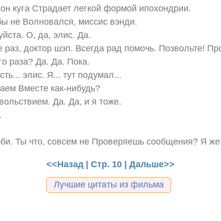
жон куга Страдает легкой формой ипохондрии.
бы не Волновался, миссис вэнди.
йста. О, да, элис. Да.
 раз, доктор шэп. Всегда рад помочь. Позвольте! Пр
о раза? Да. Да. Пока.
ть... элис. Я... тут подумал...
аем Вместе как-нибудь?
ольствием. Да. Да, и я тоже.
.
би. Ты что, совсем не Проверяешь сообщения? Я же
<<Назад
| Стр. 10 |
Дальше>>
Лучшие цитаты из фильма