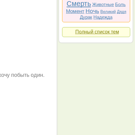
Смерть
Животные
Боль
Ночь
Момент
Великий
Дядя
Дурак
Надежда
Полный список тем
хочу побыть один.