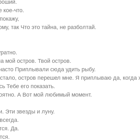
роший.
е кое-что.
 покажу,
му, так Что это тайна, не разболтай.
уратно.
а мой остров. Твой остров.
часто Приплывали сюда удить рыбу.
 стало, остров перешел мне. Я приплываю да, когда 
сь Тебе его показать.
оятно. А Вот мой любимый момент.
и. Эти звезды и луну.
всегда.
тся. Да.
тся.