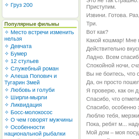
Это не так страшно
✧ Груз 200
Приступим.
Извини. Готова. Раз
Три.
Популярные фильмы
Вот как?
✧ Место встречи изменить
нельзя
Какой кошмар! Мне в
✧ Девчата
Действительно вкусн
✧ Бумер
Ладно. Всем спасиб
✧ 12 стульев
Спокойной ночи, сча
✧ Служебный роман
Вы не боитесь, что 
✧ Алеша Попович и
Да, он просто пошел
Тугарин Змей
✧ Любовь и голуби
Я проверю, как он 
✧ Ширли-мырли
Спасибо, что отмети
✧ Ликвидация
Спасибо, особенно з
✧ Босс-молокосос
Люблю тебя, мерзкий
✧ О чем говорят мужчины
Пока, ребят м... на
✧ Особенности
Мой дом – моя посу
национальной рыбалки