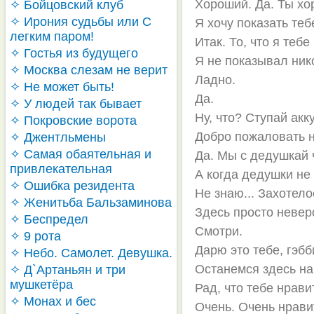
Хороший. Да. Ты хо
✧ Бойцовский клуб
✧ Ирония судьбы или С
Я хочу показать теб
легким паром!
Итак. То, что я тебе
✧ Гостья из будущего
Я не показывал нико
✧ Москва слезам не верит
Ладно.
✧ Не может быть!
Да.
✧ У людей так бывает
Ну, что? Ступай акк
✧ Покровские ворота
Добро пожаловать н
✧ Джентльмены
✧ Самая обаятельная и
Да. Мы с дедушкай 
привлекательная
А когда дедушки не
✧ Ошибка резидента
Не знаю... Захотело
✧ Женитьба Бальзаминова
Здесь просто невер
✧ Беспредел
Смотри.
✧ 9 рота
Дарю это тебе, гэбб
✧ Небо. Самолет. Девушка.
Останемся здесь на
✧ Д`Артаньян и три
мушкетёра
Рад, что тебе нрави
✧ Монах и бес
Очень. Очень нрави