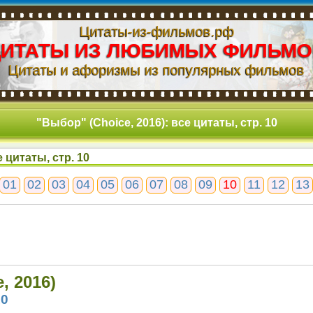
Цитаты-из-фильмов.рф
ЦИТАТЫ ИЗ ЛЮБИМЫХ ФИЛЬМО
Цитаты и афоризмы из популярных фильмов
"Выбор" (Choice, 2016): все цитаты, стр. 10
 цитаты, стр. 10
01
02
03
04
05
06
07
08
09
10
11
12
13
, 2016)
10