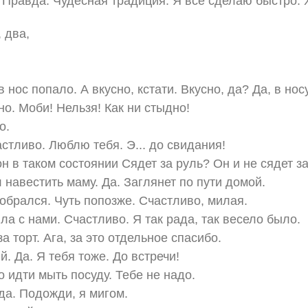
. Правда. Чудесная традиция. Я всё сделаю быстро.
, два,
 нос попало. А вкусно, кстати. Вкусно, да? Да, в носу
о. Моби! Нельзя! Как ни стыдно!
о.
стливо. Люблю тебя. Э... до свидания!
он в таком состоянии Сядет за руль? Он и не сядет за
 навестить маму. Да. Заглянет по пути домой.
добрался. Чуть попозже. Счастливо, милая.
ла с нами. Счастливо. Я так рада, так весело было.
а торт. Ага, за это отдельное спасибо.
. Да. Я тебя тоже. До встречи!
до идти мыть посуду. Тебе не надо.
да. Подожди, я мигом.