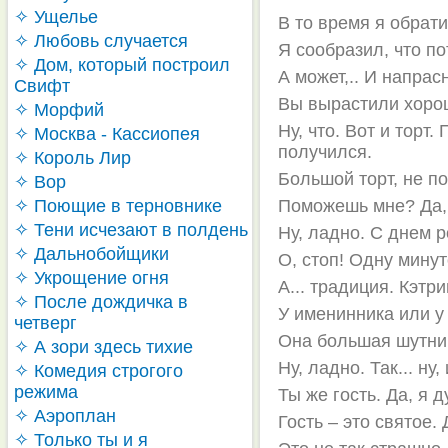
✧ Ущелье
В то время я обрати
✧ Любовь случается
Я сообразил, что п
✧ Дом, который построил
А может,.. И напрас
Свифт
Вы вырастили хорош
✧ Морфий
Ну, что. Вот и торт
✧ Москва - Кассиопея
получился.
✧ Король Лир
Большой торт, не по
✧ Вор
✧ Поющие в терновнике
Поможешь мне? Да, 
✧ Тени исчезают в полдень
Ну, ладно. С днем 
✧ Дальнобойщики
О, стоп! Одну минуто
✧ Укрощение огня
А... традиция. Кэтр
✧ После дождичка в
У именинника или у
четверг
Она большая шутниц
✧ А зори здесь тихие
Ну, ладно. Так... ну,
✧ Комедия строгого
режима
Ты же гость. Да, я 
✧ Аэроплан
Гость – это святое. Д
✧ Только ты и я