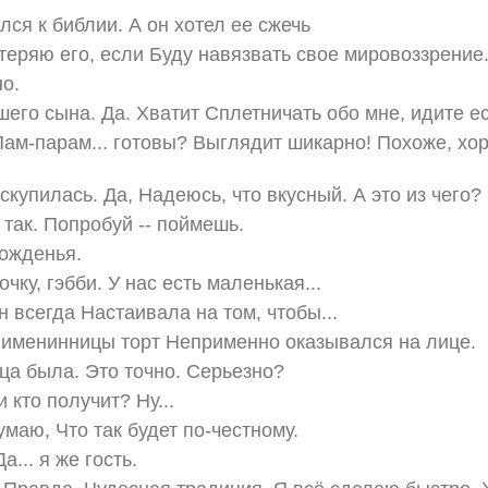
лся к библии. А он хотел ее сжечь
отеряю его, если Буду навязвать свое мировоззрение
но.
его сына. Да. Хватит Сплетничать обо мне, идите ес
. Пам-парам... готовы? Выглядит шикарно! Похоже, хо
скупилась. Да, Надеюсь, что вкусный. А это из чего?
так. Попробуй -- поймешь.
рожденья.
чку, гэбби. У нас есть маленькая...
ин всегда Настаивала на том, чтобы...
 именинницы торт Неприменно оказывался на лице.
а была. Это точно. Серьезно?
 и кто получит? Ну...
думаю, Что так будет по-честному.
а... я же гость.