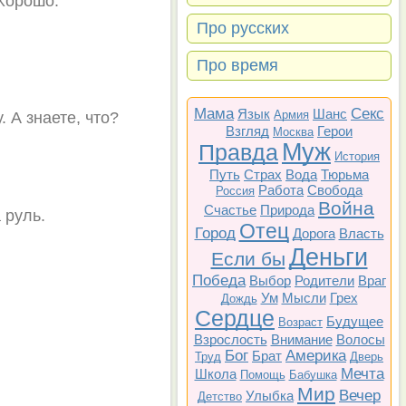
 Хорошо.
Про русских
Про время
Мама
Секс
Язык
Шанс
Армия
. А знаете, что?
Взгляд
Герои
Москва
Муж
Правда
История
Путь
Страх
Вода
Тюрьма
Работа
Свобода
Россия
Война
Счастье
Природа
 руль.
Отец
Город
Дорога
Власть
Деньги
Если бы
Победа
Выбор
Родители
Враг
Ум
Мысли
Грех
Дождь
Сердце
Будущее
Возраст
Взрослость
Внимание
Волосы
Бог
Америка
Брат
Труд
Дверь
Мечта
Школа
Помощь
Бабушка
Мир
Вечер
Улыбка
Детство