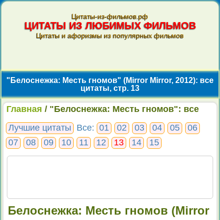
Цитаты-из-фильмов.рф
ЦИТАТЫ ИЗ ЛЮБИМЫХ ФИЛЬМОВ
Цитаты и афоризмы из популярных фильмов
"Белоснежка: Месть гномов" (Mirror Mirror, 2012): все
цитаты, стр. 13
Главная
/ "Белоснежка: Месть гномов": все
цитаты, стр. 13
Лучшие цитаты
Все:
01
02
03
04
05
06
07
08
09
10
11
12
13
14
15
Белоснежка: Месть гномов (Mirror