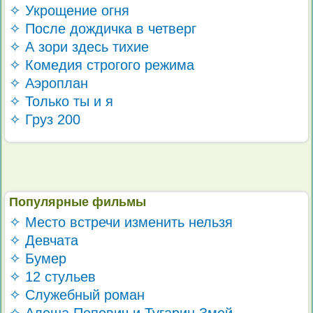
✧ Укрощение огня
✧ После дождичка в четверг
✧ А зори здесь тихие
✧ Комедия строгого режима
✧ Аэроплан
✧ Только ты и я
✧ Груз 200
Популярные фильмы
✧ Место встречи изменить нельзя
✧ Девчата
✧ Бумер
✧ 12 стульев
✧ Служебный роман