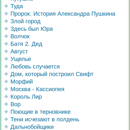
✧ Туда
✧ Пророк. История Александра Пушкина
✧ Злой город
✧ Здесь был Юра
✧ Волчок
✧ Батя 2. Дед
✧ Август
✧ Ущелье
✧ Любовь случается
✧ Дом, который построил Свифт
✧ Морфий
✧ Москва - Кассиопея
✧ Король Лир
✧ Вор
✧ Поющие в терновнике
✧ Тени исчезают в полдень
✧ Дальнобойщики