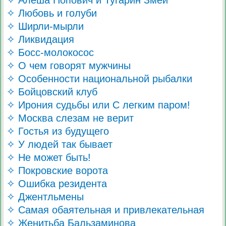
✧ Алеша Попович и Тугарин Змей
✧ Любовь и голуби
✧ Ширли-мырли
✧ Ликвидация
✧ Босс-молокосос
✧ О чем говорят мужчины
✧ Особенности национальной рыбалки
✧ Бойцовский клуб
✧ Ирония судьбы или С легким паром!
✧ Москва слезам не верит
✧ Гостья из будущего
✧ У людей так бывает
✧ Не может быть!
✧ Покровские ворота
✧ Ошибка резидента
✧ Джентльмены
✧ Самая обаятельная и привлекательная
✧ Женитьба Бальзаминова