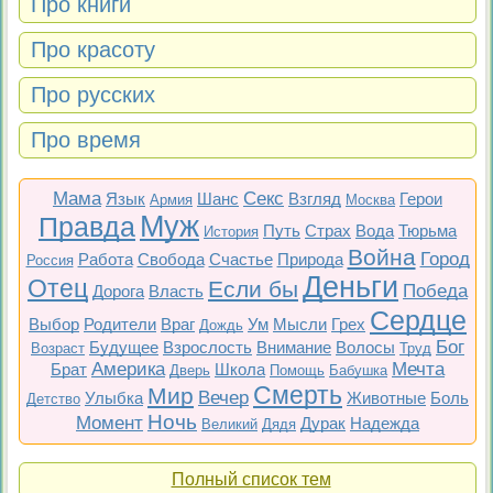
Про книги
Про красоту
Про русских
Про время
Мама
Секс
Язык
Шанс
Взгляд
Герои
Армия
Москва
Муж
Правда
Путь
Страх
Вода
Тюрьма
История
Война
Город
Работа
Свобода
Счастье
Природа
Россия
Деньги
Отец
Если бы
Победа
Дорога
Власть
Сердце
Выбор
Родители
Враг
Ум
Мысли
Грех
Дождь
Бог
Будущее
Взрослость
Внимание
Волосы
Возраст
Труд
Америка
Мечта
Брат
Школа
Дверь
Помощь
Бабушка
Смерть
Мир
Вечер
Улыбка
Животные
Боль
Детство
Ночь
Момент
Дурак
Надежда
Великий
Дядя
Полный список тем