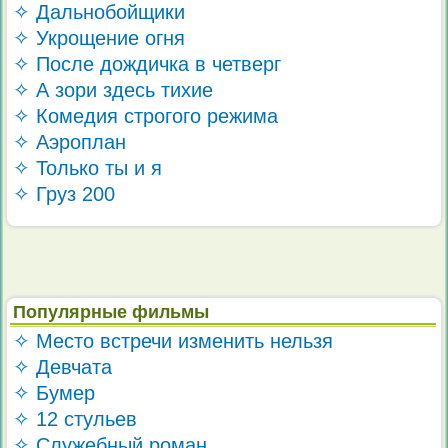
✧ Дальнобойщики
✧ Укрощение огня
✧ После дождичка в четверг
✧ А зори здесь тихие
✧ Комедия строгого режима
✧ Аэроплан
✧ Только ты и я
✧ Груз 200
Популярные фильмы
✧ Место встречи изменить нельзя
✧ Девчата
✧ Бумер
✧ 12 стульев
✧ Служебный роман