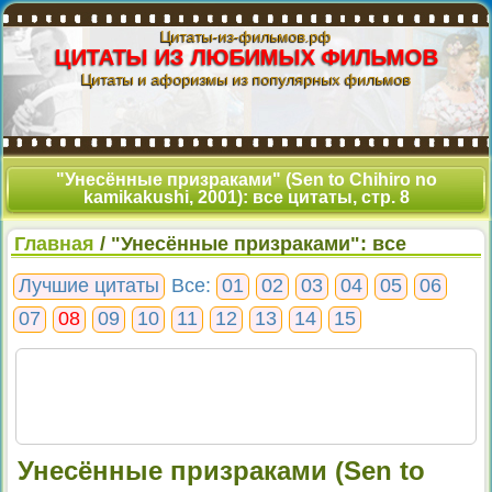
Цитаты-из-фильмов.рф
ЦИТАТЫ ИЗ ЛЮБИМЫХ ФИЛЬМОВ
Цитаты и афоризмы из популярных фильмов
"Унесённые призраками" (Sen to Chihiro no
kamikakushi, 2001): все цитаты, стр. 8
Главная
/ "Унесённые призраками": все
цитаты, стр. 8
Лучшие цитаты
Все:
01
02
03
04
05
06
07
08
09
10
11
12
13
14
15
Унесённые призраками (Sen to