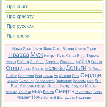
Про книги
Про красоту
Про русских
Про время
Мама
Секс
Язык
Шанс
Взгляд
Герои
Армия
Москва
Муж
Правда
Путь
Страх
Вода
Тюрьма
История
Война
Город
Работа
Свобода
Счастье
Природа
Россия
Деньги
Отец
Если бы
Победа
Дорога
Власть
Сердце
Выбор
Родители
Враг
Ум
Мысли
Грех
Дождь
Бог
Будущее
Взрослость
Внимание
Волосы
Возраст
Труд
Америка
Мечта
Брат
Школа
Дверь
Помощь
Бабушка
Смерть
Мир
Вечер
Улыбка
Животные
Боль
Детство
Ночь
Момент
Дурак
Надежда
Великий
Дядя