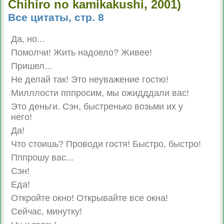
Chihiro no kamikakushi, 2001)
Все цитаты, стр. 8
Да, но...
Помолчи! Жить надоело? Живее!
Пришел...
Не делай так! Это неуважение гостю!
Милллости пппросим, мы ожидддали вас!
Это деньги. Сэн, быстренько возьми их у
него!
Да!
Что стоишь? Проводи гостя! Быстро, быстро!
Пппрошу вас...
Сэн!
Еда!
Откройте окно! Открывайте все окна!
Сейчас, минутку!