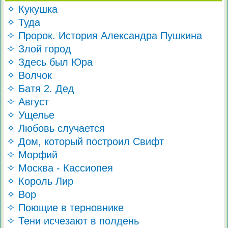
✧ Кукушка
✧ Туда
✧ Пророк. История Александра Пушкина
✧ Злой город
✧ Здесь был Юра
✧ Волчок
✧ Батя 2. Дед
✧ Август
✧ Ущелье
✧ Любовь случается
✧ Дом, который построил Свифт
✧ Морфий
✧ Москва - Кассиопея
✧ Король Лир
✧ Вор
✧ Поющие в терновнике
✧ Тени исчезают в полдень