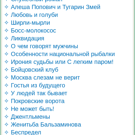
✧ Алеша Попович и Тугарин Змей
✧ Любовь и голуби
✧ Ширли-мырли
✧ Босс-молокосос
✧ Ликвидация
✧ О чем говорят мужчины
✧ Особенности национальной рыбалки
✧ Ирония судьбы или С легким паром!
✧ Бойцовский клуб
✧ Москва слезам не верит
✧ Гостья из будущего
✧ У людей так бывает
✧ Покровские ворота
✧ Не может быть!
✧ Джентльмены
✧ Женитьба Бальзаминова
✧ Беспредел