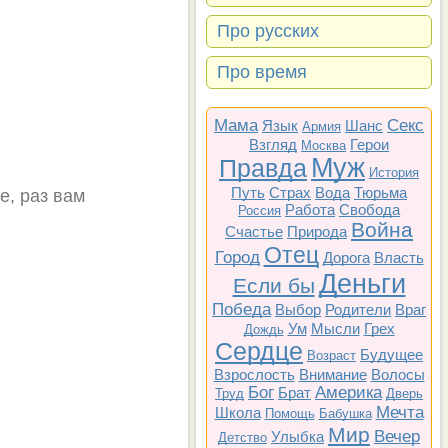
Про русских
Про время
Мама
Секс
Язык
Шанс
Армия
Взгляд
Герои
Москва
Муж
Правда
История
Путь
Страх
Вода
Тюрьма
е, раз вам
Работа
Свобода
Россия
Война
Счастье
Природа
Отец
Город
Дорога
Власть
Деньги
Если бы
Победа
Выбор
Родители
Враг
Ум
Мысли
Грех
Дождь
Сердце
Будущее
Возраст
Взрослость
Внимание
Волосы
Бог
Америка
Брат
Труд
Дверь
Мечта
Школа
Помощь
Бабушка
Мир
Вечер
Улыбка
Детство