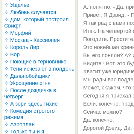
✧ Ущелье
А, понятно. - Да, пр
✧ Любовь случается
Привет. Я Дэвид. - 
✧ Дом, который построил
Я так рад с вами по
Свифт
Итак. На четвёртой
✧ Морфий
Погодите. Простите,
✧ Москва - Кассиопея
✧ Король Лир
Это новейшая хрень
✧ Вор
Вы его поняли? А? 
✧ Поющие в терновнике
Видите? Вот, это б
✧ Тени исчезают в полдень
Хватит уже юридичес
✧ Дальнобойщики
Мы рады вас поддер
✧ Укрощение огня
Может, скажем, что
✧ После дождичка в
Сегодня я приехал 
четверг
✧ А зори здесь тихие
Если, конечно, про
✧ Комедия строгого
Сейчас можно?
режима
Да, конечно.
✧ Аэроплан
Дорогой Дэвид. Да. -
✧ Только ты и я