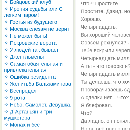
✧ Бойцовский клуб
Что?! Простите.
✧ Ирония судьбы или С
Простите, Дэвид, но
легким паром!
Хорошо.
✧ Гостья из будущего
Четырнадцать.
✧ Москва слезам не верит
Вы хороший человек
✧ Не может быть!
Совсем рехнулся? 
✧ Покровские ворота
✧ У людей так бывает
Тебе вскрыли череп
✧ Джентльмены
Четырнадцать милли
✧ Самая обаятельная и
А ты - что говорю я
привлекательная
Четырнадцать миллио
✧ Ошибка резидента
Ты делаешь, что хо
✧ Женитьба Бальзаминова
Проворачиваешь сде
✧ Беспредел
А сделки нет. - Что?
✧ 9 рота
✧ Небо. Самолет. Девушка.
Я блефовал.
✧ Д`Артаньян и три
Что?
мушкетёра
Да ладно, он понял,
✧ Монах и бес
Но он всё равно не 