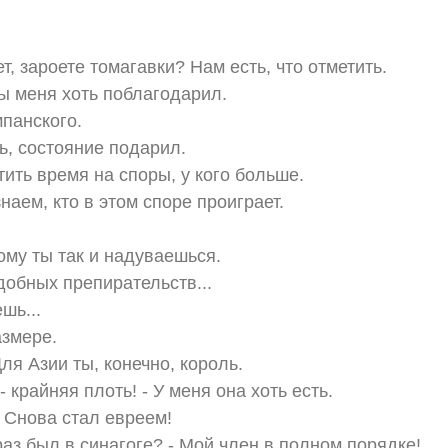
т, зароете томагавки? Нам есть, что отметить.
бы меня хоть поблагодарил.
панского.
ь, состояние подарил.
тить время на споры, у кого больше.
наем, кто в этом споре проиграет.
ому ты так и надуваешься.
добных препирательств...
шь...
азмере.
ля Азии ты, конечно, король.
- крайняя плоть! - У меня она хоть есть.
- Снова стал евреем!
раз был в синагоге? - Мой член в полном порядке!