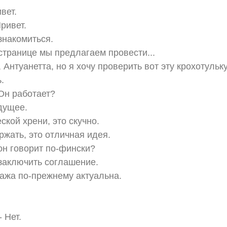
ивет.
Привет.
знакомиться.
 странице мы предлагаем провести...
 Антуанетта, но я хочу проверить вот эту крохотульку
.
Он работает?
удущее.
кой хрени, это скучно.
жать, это отличная идея.
 он говорит по-фински?
заключить соглашение.
дажа по-прежнему актуальна.
 Нет.