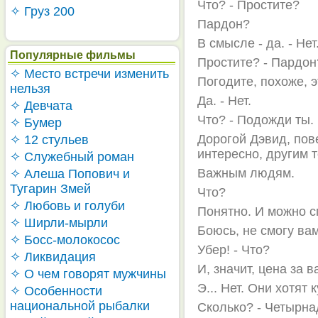
Что? - Простите?
✧ Груз 200
Пардон?
В смысле - да. - Нет
Популярные фильмы
Простите? - Пардон
✧ Место встречи изменить
Погодите, похоже, э
нельзя
Да. - Нет.
✧ Девчата
Что? - Подожди ты.
✧ Бумер
Дорогой Дэвид, пов
✧ 12 стульев
интересно, другим 
✧ Служебный роман
Важным людям.
✧ Алеша Попович и
Тугарин Змей
Что?
✧ Любовь и голуби
Понятно. И можно с
✧ Ширли-мырли
Боюсь, не смогу вам
✧ Босс-молокосос
Убер! - Что?
✧ Ликвидация
И, значит, цена за 
✧ О чем говорят мужчины
Э... Нет. Они хотят
✧ Особенности
национальной рыбалки
Сколько? - Четырна