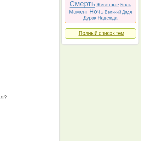
Смерть
Животные
Боль
Ночь
Момент
Великий
Дядя
Дурак
Надежда
Полный список тем
ил?