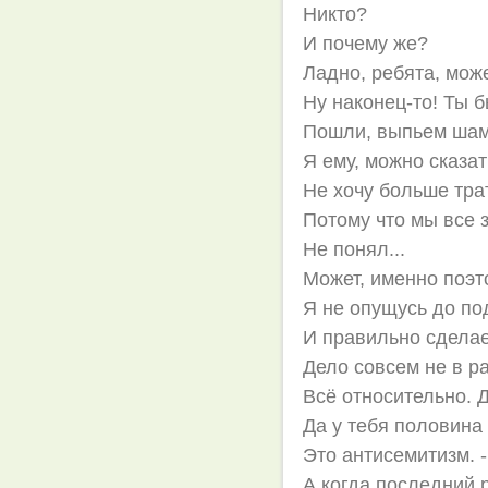
Никто?
И почему же?
Ладно, ребята, може
Ну наконец-то! Ты 
Пошли, выпьем шам
Я ему, можно сказат
Не хочу больше тра
Потому что мы все з
Не понял...
Может, именно поэт
Я не опущусь до по
И правильно сделае
Дело совсем не в р
Всё относительно. Д
Да у тебя половина 
Это антисемитизм. 
А когда последний 