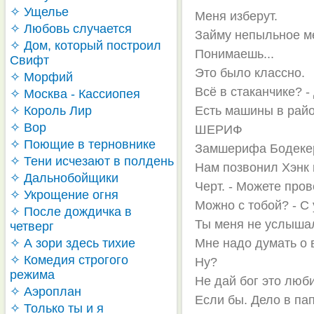
✧ Ущелье
Меня изберут.
✧ Любовь случается
Займу непыльное ме
✧ Дом, который построил
Понимаешь...
Свифт
Это было классно.
✧ Морфий
Всё в стаканчике? -
✧ Москва - Кассиопея
✧ Король Лир
Есть машины в рай
✧ Вор
ШЕРИФ
✧ Поющие в терновнике
Замшерифа Бодекер
✧ Тени исчезают в полдень
Нам позвонил Хэнк и
✧ Дальнобойщики
Черт. - Можете про
✧ Укрощение огня
Можно с тобой? - С
✧ После дождичка в
Ты меня не услыша
четверг
✧ А зори здесь тихие
Мне надо думать о 
✧ Комедия строгого
Ну?
режима
Не дай бог это люб
✧ Аэроплан
Если бы. Дело в пап
✧ Только ты и я