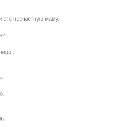
 его несчастную маму.
ь?
пирог.
.
ь.
о.
ь.