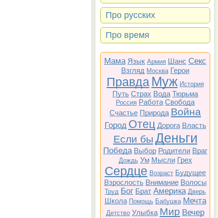
Про русских
Про время
Мама
Секс
Язык
Шанс
Армия
Взгляд
Герои
Москва
Муж
Правда
История
Путь
Страх
Вода
Тюрьма
Работа
Свобода
Россия
Война
Счастье
Природа
Отец
Город
Дорога
Власть
Деньги
Если бы
Победа
Выбор
Родители
Враг
Ум
Мысли
Грех
Дождь
Сердце
Будущее
Возраст
Взрослость
Внимание
Волосы
Бог
Америка
Брат
Труд
Дверь
Мечта
Школа
Помощь
Бабушка
Мир
Вечер
Улыбка
Детство