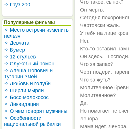
Что такое, сынок?
✧ Груз 200
Он мертв.
Сегодня похоронили
Популярные фильмы
Чертовски жаль.
✧ Место встречи изменить
У тебя на лице кров
нельзя
Нет.
✧ Девчата
Кто-то оставил нам 
✧ Бумер
Он здесь. - Господи
✧ 12 стульев
✧ Служебный роман
Что за запах?
✧ Алеша Попович и
Черт подери, парен
Тугарин Змей
Что за жуть?
✧ Любовь и голуби
Молитвенное бревн
✧ Ширли-мырли
Молитвенное?
✧ Босс-молокосос
Да.
✧ Ликвидация
Но помогает не очен
✧ О чем говорят мужчины
✧ Особенности
Ленора.
национальной рыбалки
Мама идет, Ленора.