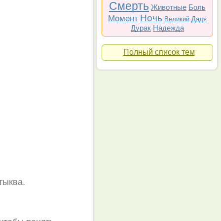
Смерть
Животные
Боль
Ночь
Момент
Великий
Дядя
Дурак
Надежда
Полный список тем
тыква.