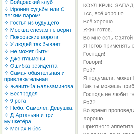
✧ Бойцовский клуб
КОУЛ-КРИК, ЗАПА
✧ Ирония судьбы или С
Тсс, всё хорошо.
легким паром!
Всё хорошо.
✧ Гостья из будущего
Ужин готов.
✧ Москва слезам не верит
✧ Покровские ворота
Во мне есть Святой
✧ У людей так бывает
Я готов применять е
✧ Не может быть!
Господи!
✧ Джентльмены
Говори!
✧ Ошибка резидента
Рой?
✧ Самая обаятельная и
Я подумала, может Г
привлекательная
Как ты можешь приб
✧ Женитьба Бальзаминова
✧ Беспредел
Господь не любит т
✧ 9 рота
Рой?
✧ Небо. Самолет. Девушка.
Во время проповеди 
✧ Д`Артаньян и три
Хорошо.
мушкетёра
Приятного аппетита
✧ Монах и бес