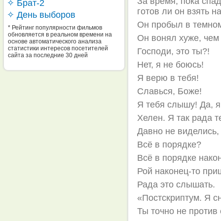
За время, пока спад
✧ Брат-2
готов ли он взять н
✧ День выборов
Он пробыл в темном
* Рейтинг популярности фильмов
обновляется в реальном времени на
Он вонял хуже, чем
основе автоматического анализа
статистики интересов посетителей
Господи, это ты?!
сайта за последние 30 дней
Нет, я не боюсь!
Я верю в тебя!
Славься, Боже!
Я тебя слышу! Да, я
Хелен. Я так рада т
Давно не виделись,
Всё в порядке?
Всё в порядке нако
Рой наконец-то при
Рада это слышать.
«Постскриптум. Я с
Ты точно не против 