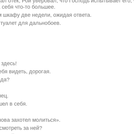
ал отек, Рой уверовал, что Господь испытывает его,
а себя что-то большее.
 шкафу две недели, ожидая ответа.
 туалет для дальнобоев.
 здесь!
ебя видеть, дорогая.
 да?
нец.
шел в себя.
нова захотел молиться».
смотреть за ней?