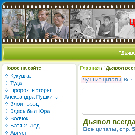
"Дьяво
Новое на сайте
Главная
/ "Дьявол всег
✧ Кукушка
Лучшие цитаты
Все:
✧ Туда
✧ Пророк. История
Александра Пушкина
✧ Злой город
✧ Здесь был Юра
✧ Волчок
Дьявол всегда 
✧ Батя 2. Дед
Все цитаты, стр. 
✧ Август