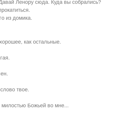
 Давай Ленору сюда. Куда вы собрались?
рокатиться.
о из домика.
 хорошее, как остальные.
гая.
лен.
слово твое.
 милостью Божьей во мне...