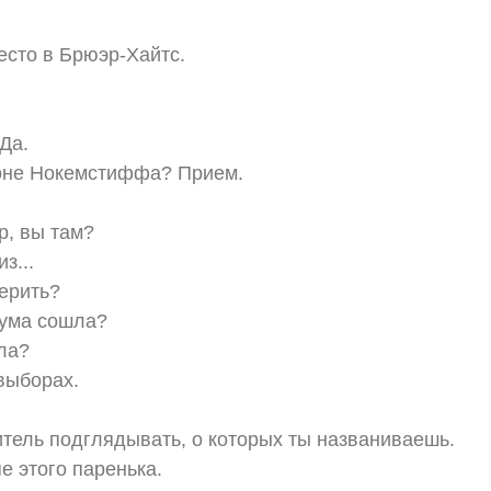
сто в Брюэр-Хайтс.
 Да.
оне Нокемстиффа? Прием.
, вы там?
з...
верить?
 ума сошла?
ла?
выборах.
итель подглядывать, о которых ты названиваешь.
е этого паренька.