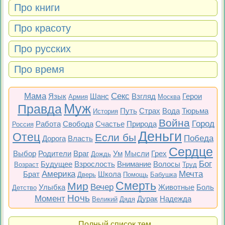
Про книги
Про красоту
Про русских
Про время
Мама
Секс
Язык
Шанс
Взгляд
Герои
Армия
Москва
Муж
Правда
Путь
Страх
Вода
Тюрьма
История
Война
Город
Работа
Свобода
Счастье
Природа
Россия
Деньги
Отец
Если бы
Победа
Дорога
Власть
Сердце
Выбор
Родители
Враг
Ум
Мысли
Грех
Дождь
Бог
Будущее
Взрослость
Внимание
Волосы
Возраст
Труд
Америка
Мечта
Брат
Школа
Дверь
Помощь
Бабушка
Смерть
Мир
Вечер
Улыбка
Животные
Боль
Детство
Ночь
Момент
Дурак
Надежда
Великий
Дядя
Полный список тем