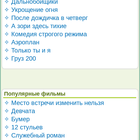
✧ Дальнобойщики
✧ Укрощение огня
✧ После дождичка в четверг
✧ А зори здесь тихие
✧ Комедия строгого режима
✧ Аэроплан
✧ Только ты и я
✧ Груз 200
Популярные фильмы
✧ Место встречи изменить нельзя
✧ Девчата
✧ Бумер
✧ 12 стульев
✧ Служебный роман