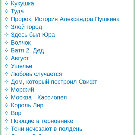
✧ Кукушка
✧ Туда
✧ Пророк. История Александра Пушкина
✧ Злой город
✧ Здесь был Юра
✧ Волчок
✧ Батя 2. Дед
✧ Август
✧ Ущелье
✧ Любовь случается
✧ Дом, который построил Свифт
✧ Морфий
✧ Москва - Кассиопея
✧ Король Лир
✧ Вор
✧ Поющие в терновнике
✧ Тени исчезают в полдень