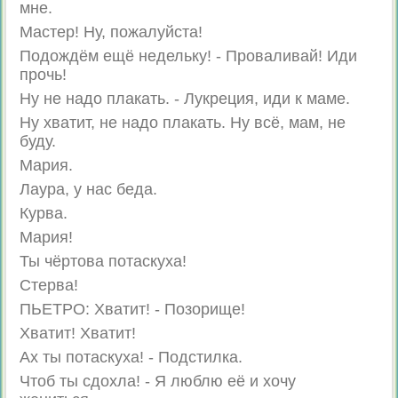
мне.
Мастер! Ну, пожалуйста!
Подождём ещё недельку! - Проваливай! Иди
прочь!
Ну не надо плакать. - Лукреция, иди к маме.
Ну хватит, не надо плакать. Ну всё, мам, не
буду.
Мария.
Лаура, у нас беда.
Курва.
Мария!
Ты чёртова потаскуха!
Стерва!
ПЬЕТРО: Хватит! - Позорище!
Хватит! Хватит!
Ах ты потаскуха! - Подстилка.
Чтоб ты сдохла! - Я люблю её и хочу