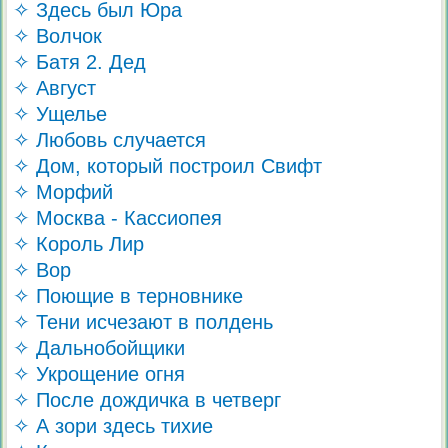
✧ Здесь был Юра
✧ Волчок
✧ Батя 2. Дед
✧ Август
✧ Ущелье
✧ Любовь случается
✧ Дом, который построил Свифт
✧ Морфий
✧ Москва - Кассиопея
✧ Король Лир
✧ Вор
✧ Поющие в терновнике
✧ Тени исчезают в полдень
✧ Дальнобойщики
✧ Укрощение огня
✧ После дождичка в четверг
✧ А зори здесь тихие