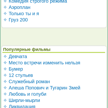
✧ Комедия строгого режима
✧ Аэроплан
✧ Только ты и я
✧ Груз 200
Популярные фильмы
✧ Девчата
✧ Место встречи изменить нельзя
✧ Бумер
✧ 12 стульев
✧ Служебный роман
✧ Алеша Попович и Тугарин Змей
✧ Любовь и голуби
✧ Ширли-мырли
✧ Ликвидация