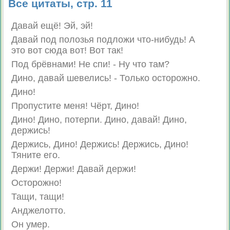
Все цитаты, стр. 11
Давай ещё! Эй, эй!
Давай под полозья подложи что-нибудь! А
это вот сюда вот! Вот так!
Под брёвнами! Не спи! - Ну что там?
Дино, давай шевелись! - Только осторожно.
Дино!
Пропустите меня! Чёрт, Дино!
Дино! Дино, потерпи. Дино, давай! Дино,
держись!
Держись, Дино! Держись! Держись, Дино!
Тяните его.
Держи! Держи! Давай держи!
Осторожно!
Тащи, тащи!
Анджелотто.
Он умер.