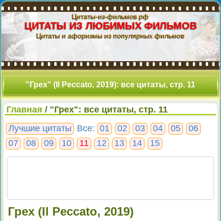
Цитаты-из-фильмов.рф
ЦИТАТЫ ИЗ ЛЮБИМЫХ ФИЛЬМОВ
Цитаты и афоризмы из популярных фильмов
"Грех" (Il Peccato, 2019): все цитаты, стр. 11
Главная
/ "Грех": все цитаты, стр. 11
Лучшие цитаты
Все:
01
02
03
04
05
06
07
08
09
10
11
12
13
14
15
Грех (Il Peccato, 2019)