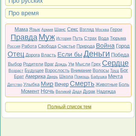
Про русских
Про время
Мама
Секс
Язык
Шанс
Взгляд
Герои
Армия
Москва
Муж
Правда
Путь
Страх
Вода
Тюрьма
История
Война
Город
Работа
Свобода
Счастье
Природа
Россия
Деньги
Отец
Если бы
Победа
Дорога
Власть
Сердце
Выбор
Родители
Враг
Ум
Мысли
Грех
Дождь
Бог
Будущее
Взрослость
Внимание
Волосы
Возраст
Труд
Америка
Мечта
Брат
Школа
Дверь
Помощь
Бабушка
Смерть
Мир
Вечер
Улыбка
Животные
Боль
Детство
Ночь
Момент
Дурак
Надежда
Великий
Дядя
Полный список тем