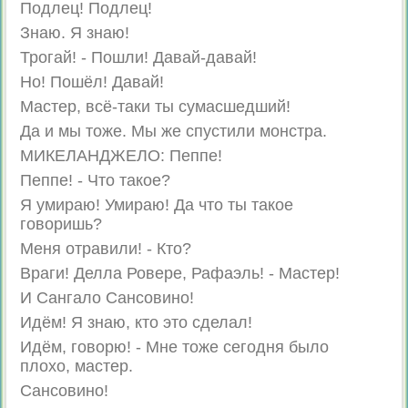
Подлец! Подлец!
Знаю. Я знаю!
Трогай! - Пошли! Давай-давай!
Но! Пошёл! Давай!
Мастер, всё-таки ты сумасшедший!
Да и мы тоже. Мы же спустили монстра.
МИКЕЛАНДЖЕЛО: Пеппе!
Пеппе! - Что такое?
Я умираю! Умираю! Да что ты такое
говоришь?
Меня отравили! - Кто?
Враги! Делла Ровере, Рафаэль! - Мастер!
И Сангало Сансовино!
Идём! Я знаю, кто это сделал!
Идём, говорю! - Мне тоже сегодня было
плохо, мастер.
Сансовино!