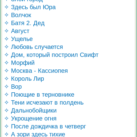
✧ Здесь был Юра
✧ Волчок
✧ Батя 2. Дед
✧ Август
✧ Ущелье
✧ Любовь случается
✧ Дом, который построил Свифт
✧ Морфий
✧ Москва - Кассиопея
✧ Король Лир
✧ Вор
✧ Поющие в терновнике
✧ Тени исчезают в полдень
✧ Дальнобойщики
✧ Укрощение огня
✧ После дождичка в четверг
✧ А зори здесь тихие