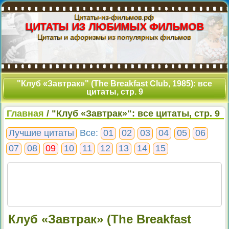
Цитаты-из-фильмов.рф
ЦИТАТЫ ИЗ ЛЮБИМЫХ ФИЛЬМОВ
Цитаты и афоризмы из популярных фильмов
"Клуб «Завтрак»" (The Breakfast Club, 1985): все
цитаты, стр. 9
Главная
/ "Клуб «Завтрак»": все цитаты, стр. 9
Лучшие цитаты
Все:
01
02
03
04
05
06
07
08
09
10
11
12
13
14
15
Клуб «Завтрак» (The Breakfast