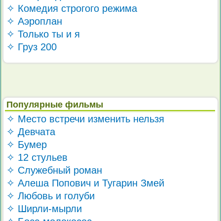
✧ Комедия строгого режима
✧ Аэроплан
✧ Только ты и я
✧ Груз 200
Популярные фильмы
✧ Место встречи изменить нельзя
✧ Девчата
✧ Бумер
✧ 12 стульев
✧ Служебный роман
✧ Алеша Попович и Тугарин Змей
✧ Любовь и голуби
✧ Ширли-мырли