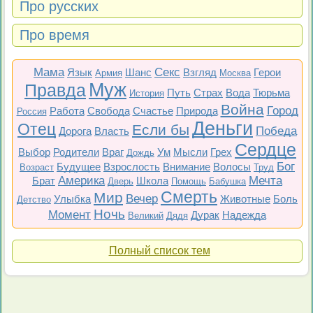
Про русских
Про время
Мама
Секс
Язык
Шанс
Взгляд
Герои
Армия
Москва
Муж
Правда
Путь
Страх
Вода
Тюрьма
История
Война
Город
Работа
Свобода
Счастье
Природа
Россия
Деньги
Отец
Если бы
Победа
Дорога
Власть
Сердце
Выбор
Родители
Враг
Ум
Мысли
Грех
Дождь
Бог
Будущее
Взрослость
Внимание
Волосы
Возраст
Труд
Америка
Мечта
Брат
Школа
Дверь
Помощь
Бабушка
Смерть
Мир
Вечер
Улыбка
Животные
Боль
Детство
Ночь
Момент
Дурак
Надежда
Великий
Дядя
Полный список тем