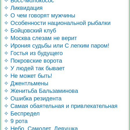
✧ Босс-молокосос
✧ Ликвидация
✧ О чем говорят мужчины
✧ Особенности национальной рыбалки
✧ Бойцовский клуб
✧ Москва слезам не верит
✧ Ирония судьбы или С легким паром!
✧ Гостья из будущего
✧ Покровские ворота
✧ У людей так бывает
✧ Не может быть!
✧ Джентльмены
✧ Женитьба Бальзаминова
✧ Ошибка резидента
✧ Самая обаятельная и привлекательная
✧ Беспредел
✧ 9 рота
✧ Небо. Самолет. Девушка.