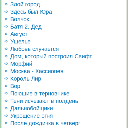
✧ Злой город
✧ Здесь был Юра
✧ Волчок
✧ Батя 2. Дед
✧ Август
✧ Ущелье
✧ Любовь случается
✧ Дом, который построил Свифт
✧ Морфий
✧ Москва - Кассиопея
✧ Король Лир
✧ Вор
✧ Поющие в терновнике
✧ Тени исчезают в полдень
✧ Дальнобойщики
✧ Укрощение огня
✧ После дождичка в четверг