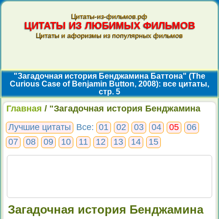
Цитаты-из-фильмов.рф
ЦИТАТЫ ИЗ ЛЮБИМЫХ ФИЛЬМОВ
Цитаты и афоризмы из популярных фильмов
"Загадочная история Бенджамина Баттона" (The
Curious Case of Benjamin Button, 2008): все цитаты,
стр. 5
Главная
/ "Загадочная история Бенджамина
Баттона": все цитаты, стр. 5
Лучшие цитаты
Все:
01
02
03
04
05
06
07
08
09
10
11
12
13
14
15
Загадочная история Бенджамина