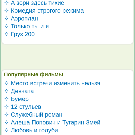
✧ А зори здесь тихие
✧ Комедия строгого режима
✧ Аэроплан
✧ Только ты и я
✧ Груз 200
Популярные фильмы
✧ Место встречи изменить нельзя
✧ Девчата
✧ Бумер
✧ 12 стульев
✧ Служебный роман
✧ Алеша Попович и Тугарин Змей
✧ Любовь и голуби