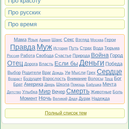
Про красоту
Про русских
Про время
Мама
Секс
Язык
Шанс
Взгляд
Герои
Армия
Москва
Муж
Правда
Путь
Страх
Вода
Тюрьма
История
Война
Город
Работа
Свобода
Счастье
Природа
Россия
Деньги
Отец
Если бы
Победа
Дорога
Власть
Сердце
Выбор
Родители
Враг
Ум
Мысли
Грех
Дождь
Бог
Будущее
Взрослость
Внимание
Волосы
Возраст
Труд
Америка
Мечта
Брат
Школа
Дверь
Помощь
Бабушка
Смерть
Мир
Вечер
Улыбка
Животные
Боль
Детство
Ночь
Момент
Дурак
Надежда
Великий
Дядя
Полный список тем