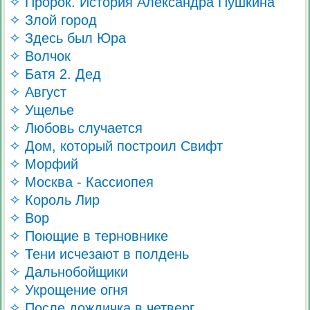
✧ Пророк. История Александра Пушкина
✧ Злой город
✧ Здесь был Юра
✧ Волчок
✧ Батя 2. Дед
✧ Август
✧ Ущелье
✧ Любовь случается
✧ Дом, который построил Свифт
✧ Морфий
✧ Москва - Кассиопея
✧ Король Лир
✧ Вор
✧ Поющие в терновнике
✧ Тени исчезают в полдень
✧ Дальнобойщики
✧ Укрощение огня
✧ После дождичка в четверг