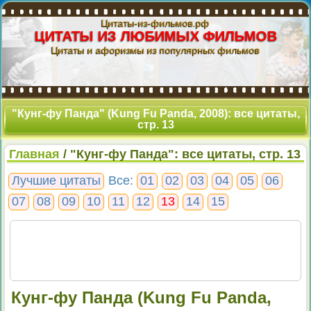
Цитаты-из-фильмов.рф
ЦИТАТЫ ИЗ ЛЮБИМЫХ ФИЛЬМОВ
Цитаты и афоризмы из популярных фильмов
"Кунг-фу Панда" (Kung Fu Panda, 2008): все цитаты,
стр. 13
Главная
/ "Кунг-фу Панда": все цитаты, стр. 13
Лучшие цитаты
Все:
01
02
03
04
05
06
07
08
09
10
11
12
13
14
15
Кунг-фу Панда (Kung Fu Panda,