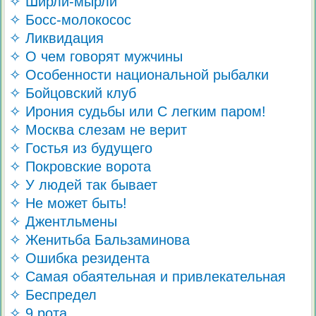
✧ Ширли-мырли
✧ Босс-молокосос
✧ Ликвидация
✧ О чем говорят мужчины
✧ Особенности национальной рыбалки
✧ Бойцовский клуб
✧ Ирония судьбы или С легким паром!
✧ Москва слезам не верит
✧ Гостья из будущего
✧ Покровские ворота
✧ У людей так бывает
✧ Не может быть!
✧ Джентльмены
✧ Женитьба Бальзаминова
✧ Ошибка резидента
✧ Самая обаятельная и привлекательная
✧ Беспредел
✧ 9 рота