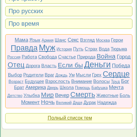
Про русских
Про время
Мама
Секс
Язык
Шанс
Взгляд
Герои
Армия
Москва
Муж
Правда
Путь
Страх
Вода
Тюрьма
История
Война
Город
Работа
Свобода
Счастье
Природа
Россия
Деньги
Отец
Если бы
Победа
Дорога
Власть
Сердце
Выбор
Родители
Враг
Ум
Мысли
Грех
Дождь
Бог
Будущее
Взрослость
Внимание
Волосы
Возраст
Труд
Америка
Мечта
Брат
Школа
Дверь
Помощь
Бабушка
Смерть
Мир
Вечер
Улыбка
Животные
Боль
Детство
Ночь
Момент
Дурак
Надежда
Великий
Дядя
Полный список тем