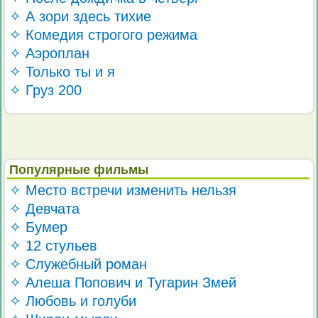
✧ А зори здесь тихие
✧ Комедия строгого режима
✧ Аэроплан
✧ Только ты и я
✧ Груз 200
Популярные фильмы
✧ Место встречи изменить нельзя
✧ Девчата
✧ Бумер
✧ 12 стульев
✧ Служебный роман
✧ Алеша Попович и Тугарин Змей
✧ Любовь и голуби