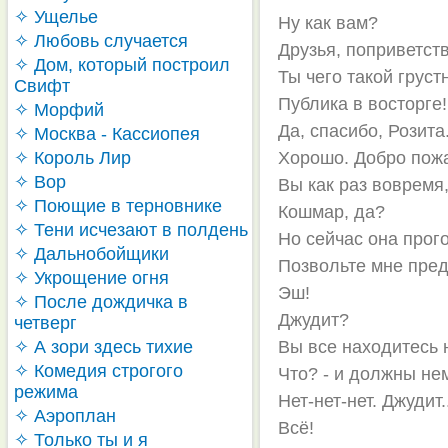
✧ Ущелье
Ну как вам?
✧ Любовь случается
Друзья, поприветст
✧ Дом, который построил
Ты чего такой груст
Свифт
Публика в восторге!
✧ Морфий
Да, спасибо, Розита
✧ Москва - Кассиопея
✧ Король Лир
Хорошо. Добро пож
✧ Вор
Вы как раз вовремя
✧ Поющие в терновнике
Кошмар, да?
✧ Тени исчезают в полдень
Но сейчас она прог
✧ Дальнобойщики
Позвольте мне пред
✧ Укрощение огня
Эш!
✧ После дождичка в
Джудит?
четверг
✧ А зори здесь тихие
Вы все находитесь н
✧ Комедия строгого
Что? - и должны не
режима
Нет-нет-нет. Джудит.
✧ Аэроплан
Всё!
✧ Только ты и я