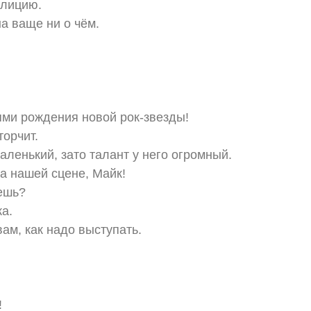
олицию.
на ваще ни о чём.
ми рождения новой рок-звезды!
торчит.
аленький, зато талант у него огромный.
на нашей сцене, Майк!
аешь?
ка.
ам, как надо выступать.
!