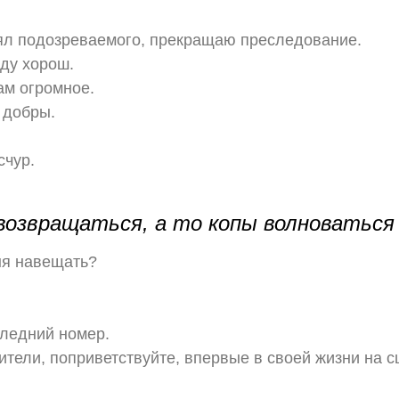
рял подозреваемого, прекращаю преследование.
вду хорош.
ам огромное.
 добры.
.
счур.
 возвращаться, а то копы волноваться 
ня навещать?
следний номер.
ители, поприветствуйте, впервые в своей жизни на с