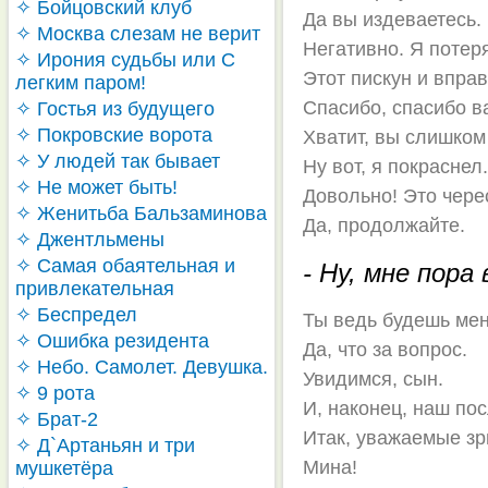
✧ Бойцовский клуб
Да вы издеваетесь.
✧ Москва слезам не верит
Негативно. Я поте
✧ Ирония судьбы или С
Этот пискун и впра
легким паром!
Спасибо, спасибо в
✧ Гостья из будущего
✧ Покровские ворота
Хватит, вы слишком
✧ У людей так бывает
Ну вот, я покраснел
✧ Не может быть!
Довольно! Это чере
✧ Женитьба Бальзаминова
Да, продолжайте.
✧ Джентльмены
✧ Самая обаятельная и
- Ну, мне пора
привлекательная
✧ Беспредел
Ты ведь будешь ме
✧ Ошибка резидента
Да, что за вопрос.
✧ Небо. Самолет. Девушка.
Увидимся, сын.
✧ 9 рота
И, наконец, наш по
✧ Брат-2
Итак, уважаемые зр
✧ Д`Артаньян и три
Мина!
мушкетёра