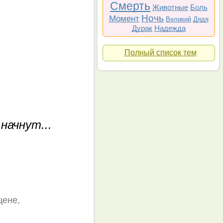
Смерть
Животные
Боль
Ночь
Момент
Великий
Дядя
Дурак
Надежда
Полный список тем
начнут...
цене,