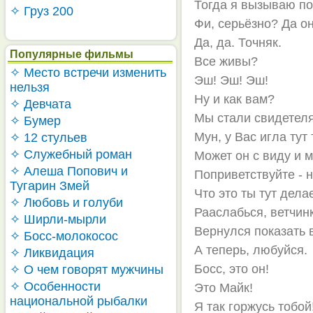
Тогда я вызываю п
✧ Груз 200
Фи, серьёзно? Да о
Да, да. Точняк.
Популярные фильмы
Все живы?
✧ Место встречи изменить
Эш! Эш! Эш!
нельзя
Ну и как вам?
✧ Девчата
Мы стали свидетеля
✧ Бумер
Мун, у Вас игла тут 
✧ 12 стульев
✧ Служебный роман
Может он с виду и м
✧ Алеша Попович и
Поприветствуйте - 
Тугарин Змей
Что это ты тут дел
✧ Любовь и голуби
Рааслабься, ветчин
✧ Ширли-мырли
Вернулся показать в
✧ Босс-молокосос
А теперь, любуйся.
✧ Ликвидация
Босс, это он!
✧ О чем говорят мужчины
✧ Особенности
Это Майк!
национальной рыбалки
Я так горжусь тобой