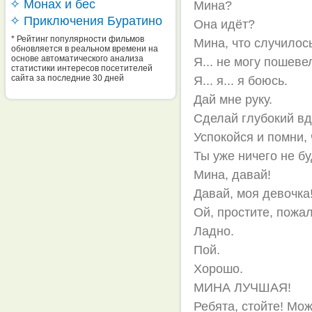
✧ Монах и бес
Мина?
✧ Приключения Буратино
Она идёт?
* Рейтинг популярности фильмов
Мина, что случилос
обновляется в реальном времени на
основе автоматического анализа
Я... не могу пошеве
статистики интересов посетителей
сайта за последние 30 дней
Я... я... я боюсь.
Дай мне руку.
Сделай глубокий вд
Успокойся и помни, 
Ты уже ничего не бу
Мина, давай!
Давай, моя девочка
Ой, простите, пожал
Ладно.
Пой.
Хорошо.
МИНА ЛУЧШАЯ!
Ребята, стойте! Мо