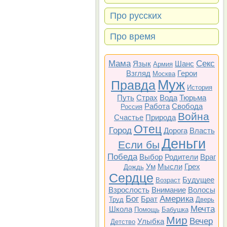
Про русских
Про время
Мама
Секс
Язык
Шанс
Армия
Взгляд
Герои
Москва
Муж
Правда
История
Путь
Страх
Вода
Тюрьма
Работа
Свобода
Россия
Война
Счастье
Природа
Отец
Город
Дорога
Власть
Деньги
Если бы
Победа
Выбор
Родители
Враг
Ум
Мысли
Грех
Дождь
Сердце
Будущее
Возраст
Взрослость
Внимание
Волосы
Бог
Америка
Брат
Труд
Дверь
Мечта
Школа
Помощь
Бабушка
Мир
Вечер
Улыбка
Детство