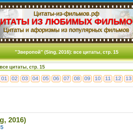
Цитаты-из-фильмов.рф
ЦИТАТЫ ИЗ ЛЮБИМЫХ ФИЛЬМО
Цитаты и афоризмы из популярных фильмов
"Зверопой" (Sing, 2016): все цитаты, стр. 15
все цитаты, стр. 15
01
02
03
04
05
06
07
08
09
10
11
12
13
g, 2016)
15