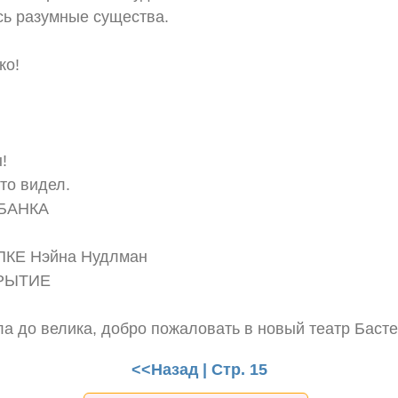
сь разумные существа.
ко!
!
это видел.
БАНКА
КЕ Нэйна Нудлман
РЫТИЕ
ла до велика, добро пожаловать в новый театр Баст
<<Назад
| Стр. 15