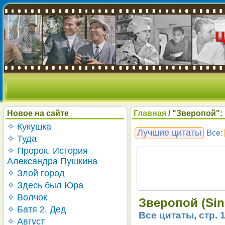
Новое на сайте
Главная
/ "Зверопой": 
✧ Кукушка
Лучшие цитаты
Все:
✧ Туда
✧ Пророк. История
Александра Пушкина
✧ Злой город
✧ Здесь был Юра
✧ Волчок
Зверопой (Sin
✧ Батя 2. Дед
Все цитаты, стр. 
✧ Август