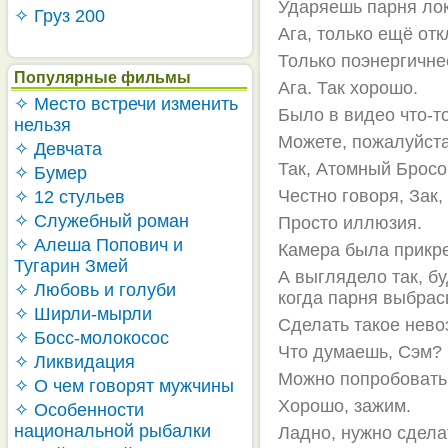
Ударяешь парня лок
✧ Груз 200
Ага, только ещё от
Только поэнергичне
Популярные фильмы
Ага. Так хорошо.
✧ Место встречи изменить
Было в видео что-то
нельзя
Можете, пожалуйста
✧ Девчата
Так, Атомный Бросо
✧ Бумер
Честно говоря, Зак
✧ 12 стульев
✧ Служебный роман
Просто иллюзия.
✧ Алеша Попович и
Камера была прикре
Тугарин Змей
А выглядело так, б
✧ Любовь и голуби
когда парня выбрас
✧ Ширли-мырли
Сделать такое нево
✧ Босс-молокосос
Что думаешь, Сэм?
✧ Ликвидация
Можно попробовать
✧ О чем говорят мужчины
Хорошо, зажим.
✧ Особенности
национальной рыбалки
Ладно, нужно сделат