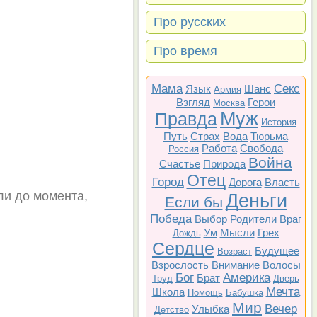
Про русских
Про время
Мама
Секс
Язык
Шанс
Армия
Взгляд
Герои
Москва
Муж
Правда
История
Путь
Страх
Вода
Тюрьма
Работа
Свобода
Россия
Война
Счастье
Природа
Отец
Город
Дорога
Власть
ли до момента,
Деньги
Если бы
Победа
Выбор
Родители
Враг
Ум
Мысли
Грех
Дождь
Сердце
Будущее
Возраст
Взрослость
Внимание
Волосы
Бог
Америка
Брат
Труд
Дверь
Мечта
Школа
Помощь
Бабушка
Мир
Вечер
Улыбка
Детство