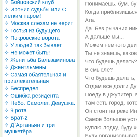
✧ Бойцовский клуб
Понимаешь, бум, бу
✧ Ирония судьбы или С
Когда приблизишься
легким паром!
Ага.
✧ Москва слезам не верит
Да. Без рычания ни
✧ Гостья из будущего
А дальше мы...
✧ Покровские ворота
Можем немного двин
✧ У людей так бывает
✧ Не может быть!
Ты не знаешь, како
✧ Женитьба Бальзаминова
Что будешь делать
✧ Джентльмены
В смысле?
✧ Самая обаятельная и
Что будешь делать, 
привлекательная
Отдам все долги Ду
✧ Беспредел
Поеду в Джупитер, 
✧ Ошибка резидента
Там есть город, ко
✧ Небо. Самолет. Девушка.
✧ 9 рота
Он стоит на реке Ин
✧ Брат-2
Самое большое усть
✧ Д`Артаньян и три
Куплю лодку, буду 
мушкетёра
Буду организовыват