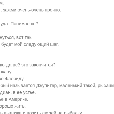
м.
, зажми очень-очень прочно.
куда. Понимаешь?
уться, вот так.
в будет мой следующий шаг.
?
когда всё это закончится?
нкану.
во Флориду.
торый называется Джупитер, маленький такой, рыбацк
диан, в её устье.
е в Америке.
хорошо жить.
ь вылазки и возить людей на рыбалку.