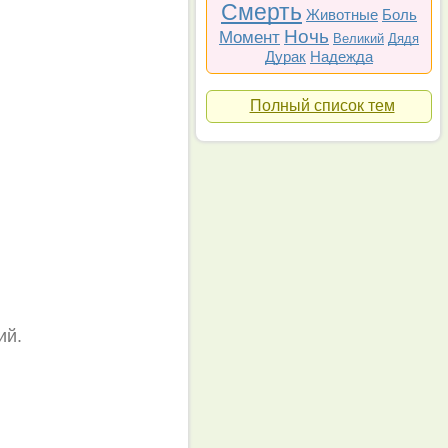
Смерть
Животные
Боль
Ночь
Момент
Великий
Дядя
Дурак
Надежда
Полный список тем
ий.