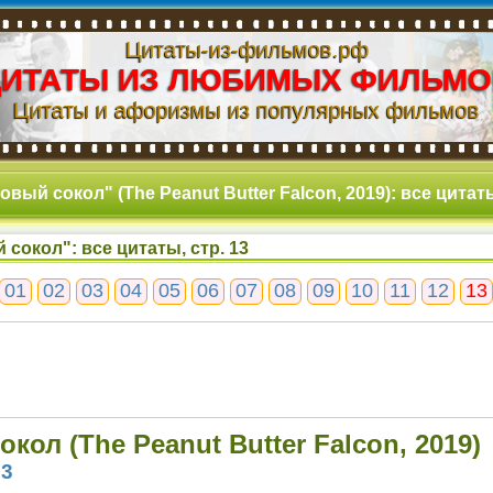
Цитаты-из-фильмов.рф
ЦИТАТЫ ИЗ ЛЮБИМЫХ ФИЛЬМО
Цитаты и афоризмы из популярных фильмов
вый сокол" (The Peanut Butter Falcon, 2019): все цитаты
 сокол": все цитаты, стр. 13
01
02
03
04
05
06
07
08
09
10
11
12
13
кол (The Peanut Butter Falcon, 2019)
13