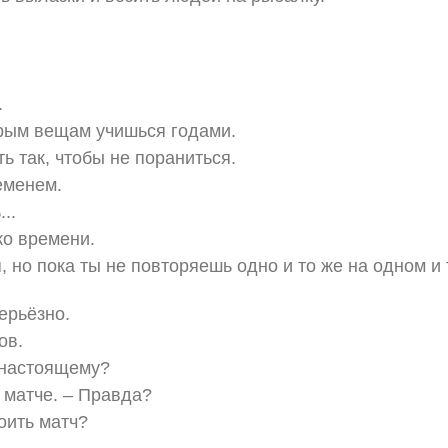
.
рым вещам учишься годами.
ь так, чтобы не пораниться.
еменем.
..
ко времени.
, но пока ты не повторяешь одно и то же на одном и
ерьёзно.
ов.
-настоящему?
 матче. – Правда?
оить матч?