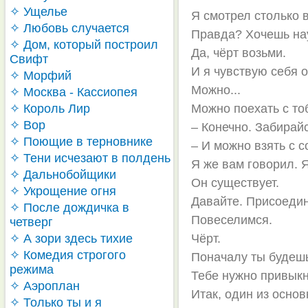
✧ Ущелье
Я смотрел столько 
✧ Любовь случается
Правда? Хочешь на
✧ Дом, который построил
Да, чёрт возьми.
Свифт
И я чувствую себя 
✧ Морфий
Можно...
✧ Москва - Кассиопея
✧ Король Лир
Можно поехать с то
✧ Вор
– Конечно. Забирайся
✧ Поющие в терновнике
– И можно взять с 
✧ Тени исчезают в полдень
Я же вам говорил. 
✧ Дальнобойщики
Он существует.
✧ Укрощение огня
Давайте. Присоедин
✧ После дождичка в
Повеселимся.
четверг
✧ А зори здесь тихие
Чёрт.
✧ Комедия строгого
Поначалу ты будешь
режима
Тебе нужно привыкн
✧ Аэроплан
Итак, один из осно
✧ Только ты и я