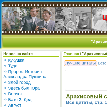
"Арахисо
Новое на сайте
Главная
/ "Арахисовый
✧ Кукушка
Лучшие цитаты
Все:
✧ Туда
✧ Пророк. История
Александра Пушкина
✧ Злой город
✧ Здесь был Юра
✧ Волчок
Арахисовый со
✧ Батя 2. Дед
Все цитаты, стр. 
✧ Август