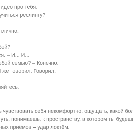
видео про тебя.
учиться реслингу?
отлично.
бой?
. – И... И...
собой семью? – Конечно.
Я же говорил. Говорил.
яйтесь.
 чувствовать себя некомфортно, ощущать, какой бо
уть, понимаешь, к пространству, в котором ты будеш
вных приёмов – удар локтём.