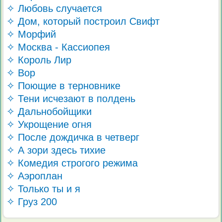
✧ Любовь случается
✧ Дом, который построил Свифт
✧ Морфий
✧ Москва - Кассиопея
✧ Король Лир
✧ Вор
✧ Поющие в терновнике
✧ Тени исчезают в полдень
✧ Дальнобойщики
✧ Укрощение огня
✧ После дождичка в четверг
✧ А зори здесь тихие
✧ Комедия строгого режима
✧ Аэроплан
✧ Только ты и я
✧ Груз 200