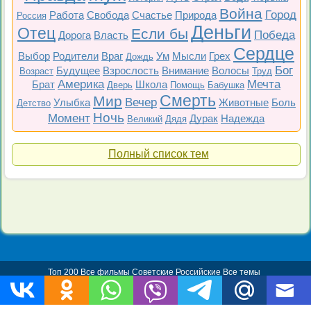
Война
Город
Работа
Свобода
Счастье
Природа
Россия
Деньги
Отец
Если бы
Победа
Дорога
Власть
Сердце
Выбор
Родители
Враг
Ум
Мысли
Грех
Дождь
Бог
Будущее
Взрослость
Внимание
Волосы
Возраст
Труд
Америка
Мечта
Брат
Школа
Дверь
Помощь
Бабушка
Смерть
Мир
Вечер
Улыбка
Животные
Боль
Детство
Ночь
Момент
Дурак
Надежда
Великий
Дядя
Полный список тем
Топ 200
Все фильмы
Советские
Российские
Все темы
Copyright © 2009-2026 Цитаты-из-фильмов.рф