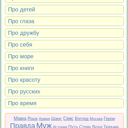
Про детей
Про глаза
Про дружбу
Про себя
Про море
Про книги
Про красоту
Про русских
Про время
Мама
Секс
Язык
Шанс
Взгляд
Герои
Армия
Москва
Муж
Правда
Путь
Страх
Вода
Тюрьма
История