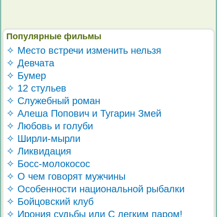
Популярные фильмы
✧ Место встречи изменить нельзя
✧ Девчата
✧ Бумер
✧ 12 стульев
✧ Служебный роман
✧ Алеша Попович и Тугарин Змей
✧ Любовь и голуби
✧ Ширли-мырли
✧ Ликвидация
✧ Босс-молокосос
✧ О чем говорят мужчины
✧ Особенности национальной рыбалки
✧ Бойцовский клуб
✧ Ирония судьбы или С легким паром!