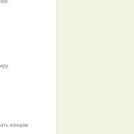
оки.
иру.
ать концом