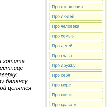
Про отношения
Про людей
Про человека
Про семью
Про детей
Про глаза
ли хотите
Про дружбу
лестнице
верху.
Про себя
му балансу
Про море
рой ценятся
Про книги
Про красоту