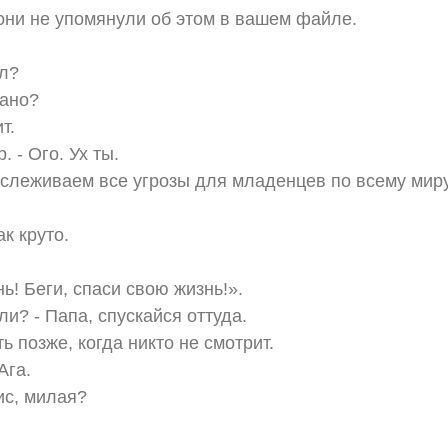
они не упомянули об этом в вашем файле.
л?
сано?
т.
. - Ого. Ух ты.
слеживаем все угрозы для младенцев по всему миру
ак круто.
ь! Беги, спаси свою жизнь!».
и? - Папа, спускайся оттуда.
ь позже, когда никто не смотрит.
Ага.
зис, милая?