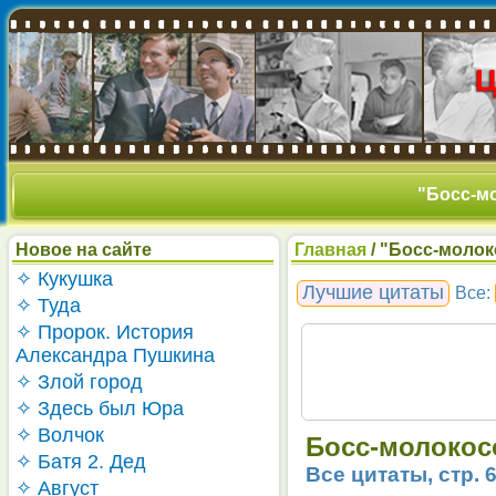
"Босс-мо
Новое на сайте
Главная
/ "Босс-молоко
✧ Кукушка
Лучшие цитаты
Все:
✧ Туда
✧ Пророк. История
Александра Пушкина
✧ Злой город
✧ Здесь был Юра
✧ Волчок
Босс-молокосо
✧ Батя 2. Дед
Все цитаты, стр. 
✧ Август