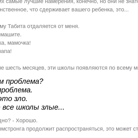
них самые лучшие намерения, конечно, но они не знат
нственное, что сдерживает вашего ребенка, это...
му Табита отдаляется от меня.
омашите.
ка, мамочка!
папа!
ие шесть месяцев, эти школы появляются по всему м
ем проблема?
проблема.
это зло.
е все школы злые...
адно? - Хорошо.
стронга продолжит распространяться, это может ст