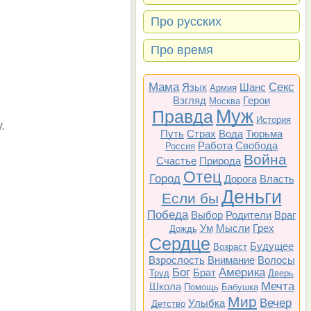
Про русских
Про время
Мама
Секс
Язык
Шанс
Армия
Взгляд
Герои
Москва
Муж
Правда
История
.
Путь
Страх
Вода
Тюрьма
Работа
Свобода
Россия
Война
Счастье
Природа
Отец
Город
Дорога
Власть
Деньги
Если бы
Победа
Выбор
Родители
Враг
Ум
Мысли
Грех
Дождь
Сердце
Будущее
Возраст
Взрослость
Внимание
Волосы
Бог
Америка
Брат
Труд
Дверь
Мечта
Школа
Помощь
Бабушка
Мир
Вечер
Улыбка
Детство