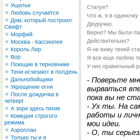
✧ Ущелье
Статуя?
✧ Любовь случается
Что ж, я в одиночку
✧ Дом, который построил
Двуручно.
Свифт
Верно? Мы были па
✧ Морфий
Действительно?
✧ Москва - Кассиопея
✧ Король Лир
Я не вижу твоей ста
✧ Вор
Я все еще люблю те
✧ Поющие в терновнике
У них правильный р
✧ Тени исчезают в полдень
- Поверьте мн
✧ Дальнобойщики
✧ Укрощение огня
вырваться впе
✧ После дождичка в
пока вы не ст
четверг
- Ух ты. На с
✧ А зори здесь тихие
работы и личн
✧ Комедия строгого
режима
мои идеи.
✧ Аэроплан
- О, ты серьез
✧ Только ты и я