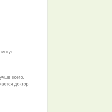
 могут
лучше всего.
мается доктор