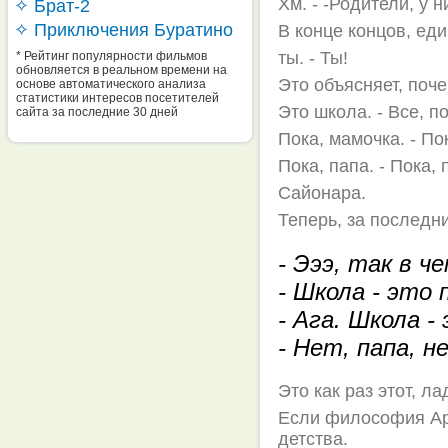
Хм. - -Родители, у 
✧ Брат-2
✧ Приключения Буратино
В конце концов, еди
ты. - Ты!
* Рейтинг популярности фильмов
обновляется в реальном времени на
Это объясняет, поче
основе автоматического анализа
статистики интересов посетителей
Это школа. - Все, п
сайта за последние 30 дней
Пока, мамочка. - По
Пока, папа. - Пока, 
Сайонара.
Теперь, за последн
- Эээ, так в ч
- Школа - это 
- Ага. Школа - 
- Нет, папа, н
Это как раз этот, л
Если философия Арм
детства.