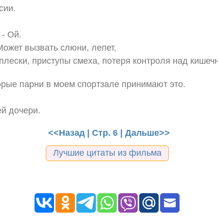
сии.
 - Ой.
ожет вызвать слюни, лепет,
лески, приступы смеха, потеря контроля над кишеч
орые парни в моем спортзале принимают это.
!
ей дочери.
<<Назад
| Стр. 6 |
Дальше>>
Лучшие цитаты из фильма