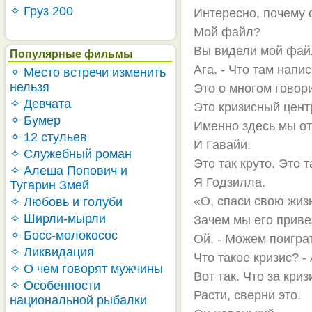
✧ Груз 200
Интересно, почему 
Мой файл?
Вы видели мой фай
Популярные фильмы
Ага. - Что там напи
✧ Место встречи изменить
нельзя
Это о многом говори
✧ Девчата
Это кризисный центр
✧ Бумер
Именно здесь мы от
✧ 12 стульев
И Гавайи.
✧ Служебный роман
Это так круто. Это т
✧ Алеша Попович и
Я Годзилла.
Тугарин Змей
«О, спаси свою жизн
✧ Любовь и голуби
✧ Ширли-мырли
Зачем мы его привел
✧ Босс-молокосос
Ой. - Можем поиграт
✧ Ликвидация
Что такое кризис? - 
✧ О чем говорят мужчины
Вот так. Что за кри
✧ Особенности
Расти, сверни это.
национальной рыбалки