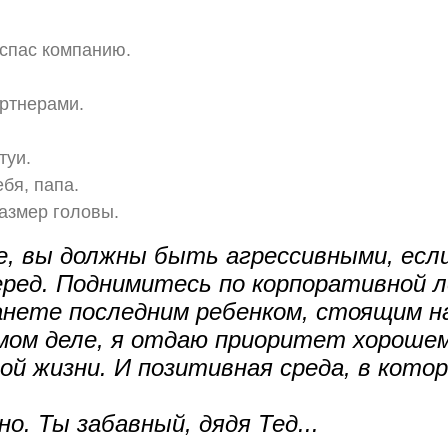
 спас компанию.
ртнерами.
туи.
бя, папа.
азмер головы.
е, вы должны быть агрессивными, ес
ред. Поднимитесь по корпоративной 
анете последним ребенком, стоящим на
амом деле, я отдаю приоритет хороше
ой жизни. И позитивная среда, в кото
но. Ты забавный, дядя Тед...