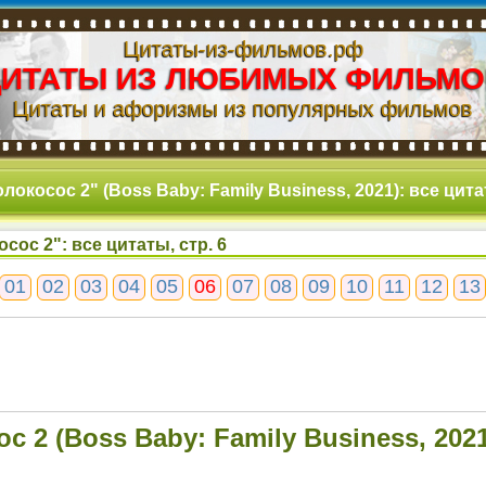
Цитаты-из-фильмов.рф
ЦИТАТЫ ИЗ ЛЮБИМЫХ ФИЛЬМО
Цитаты и афоризмы из популярных фильмов
локосос 2" (Boss Baby: Family Business, 2021): все цитат
сос 2": все цитаты, стр. 6
01
02
03
04
05
06
07
08
09
10
11
12
13
с 2 (Boss Baby: Family Business, 2021
6