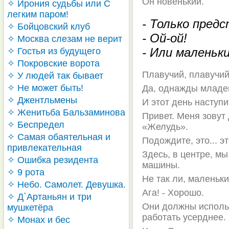
Он новенький.
✧ Ирония судьбы или С
легким паром!
- Только пред
✧ Бойцовский клуб
- Ой-ой!
✧ Москва слезам не верит
- Или маленьки
✧ Гостья из будущего
✧ Покровские ворота
Плавучий, плавучи
✧ У людей так бывает
✧ Не может быть!
Да, однажды младе
✧ Джентльмены
И этот день наступи
✧ Женитьба Бальзаминова
Привет. Меня зовут
✧ Беспредел
«Желудь».
✧ Самая обаятельная и
Подождите, это... э
привлекательная
Здесь, в центре, м
✧ Ошибка резидента
машины.
✧ 9 рота
Не так ли, маленьк
✧ Небо. Самолет. Девушка.
Ага! - Хорошо.
✧ Д`Артаньян и три
Они должны использ
мушкетёра
работать усерднее.
✧ Монах и бес