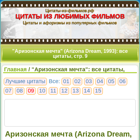
Цитаты-из-фильмов.рф
ЦИТАТЫ ИЗ ЛЮБИМЫХ ФИЛЬМОВ
Цитаты и афоризмы из популярных фильмов
"Аризонская мечта" (Arizona Dream, 1993): все
цитаты, стр. 9
Главная
/ "Аризонская мечта": все цитаты,
стр. 9
Лучшие цитаты
Все:
01
02
03
04
05
06
07
08
09
10
11
12
13
14
15
Аризонская мечта (Arizona Dream,