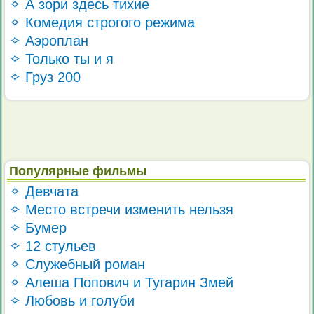
✧ А зори здесь тихие
✧ Комедия строгого режима
✧ Аэроплан
✧ Только ты и я
✧ Груз 200
Популярные фильмы
✧ Девчата
✧ Место встречи изменить нельзя
✧ Бумер
✧ 12 стульев
✧ Служебный роман
✧ Алеша Попович и Тугарин Змей
✧ Любовь и голуби