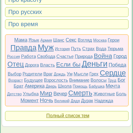
Про русских
Про время
Мама
Секс
Язык
Шанс
Взгляд
Герои
Армия
Москва
Муж
Правда
Путь
Страх
Вода
Тюрьма
История
Война
Город
Работа
Свобода
Счастье
Природа
Россия
Деньги
Отец
Если бы
Победа
Дорога
Власть
Сердце
Выбор
Родители
Враг
Ум
Мысли
Грех
Дождь
Бог
Будущее
Взрослость
Внимание
Волосы
Возраст
Труд
Америка
Мечта
Брат
Школа
Дверь
Помощь
Бабушка
Смерть
Мир
Вечер
Улыбка
Животные
Боль
Детство
Ночь
Момент
Дурак
Надежда
Великий
Дядя
Полный список тем