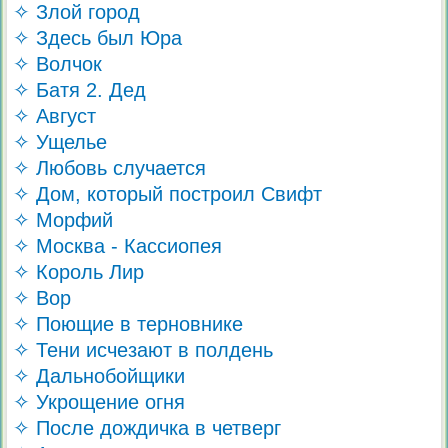
✧ Злой город
✧ Здесь был Юра
✧ Волчок
✧ Батя 2. Дед
✧ Август
✧ Ущелье
✧ Любовь случается
✧ Дом, который построил Свифт
✧ Морфий
✧ Москва - Кассиопея
✧ Король Лир
✧ Вор
✧ Поющие в терновнике
✧ Тени исчезают в полдень
✧ Дальнобойщики
✧ Укрощение огня
✧ После дождичка в четверг