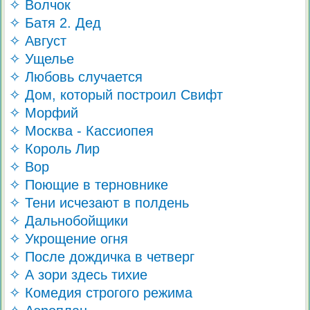
✧ Волчок
✧ Батя 2. Дед
✧ Август
✧ Ущелье
✧ Любовь случается
✧ Дом, который построил Свифт
✧ Морфий
✧ Москва - Кассиопея
✧ Король Лир
✧ Вор
✧ Поющие в терновнике
✧ Тени исчезают в полдень
✧ Дальнобойщики
✧ Укрощение огня
✧ После дождичка в четверг
✧ А зори здесь тихие
✧ Комедия строгого режима