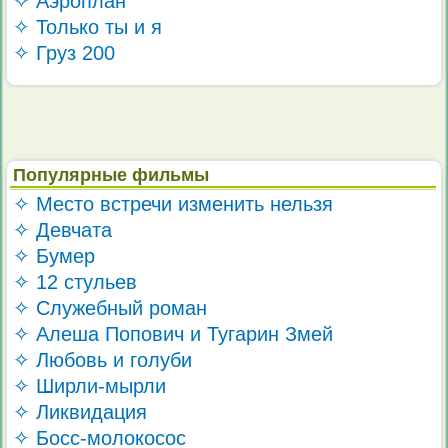
✧ Аэроплан
✧ Только ты и я
✧ Груз 200
Популярные фильмы
✧ Место встречи изменить нельзя
✧ Девчата
✧ Бумер
✧ 12 стульев
✧ Служебный роман
✧ Алеша Попович и Тугарин Змей
✧ Любовь и голуби
✧ Ширли-мырли
✧ Ликвидация
✧ Босс-молокосос