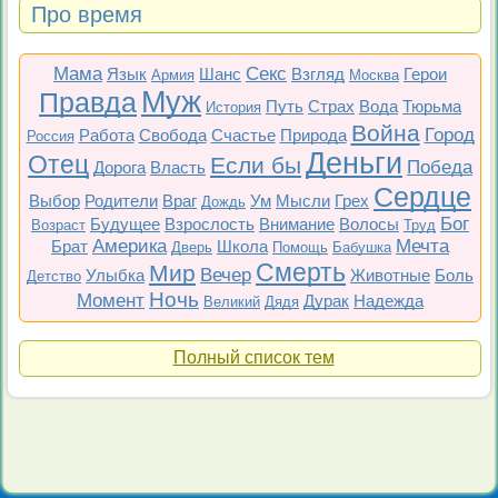
Про время
Мама
Секс
Язык
Шанс
Взгляд
Герои
Армия
Москва
Муж
Правда
Путь
Страх
Вода
Тюрьма
История
Война
Город
Работа
Свобода
Счастье
Природа
Россия
Деньги
Отец
Если бы
Победа
Дорога
Власть
Сердце
Выбор
Родители
Враг
Ум
Мысли
Грех
Дождь
Бог
Будущее
Взрослость
Внимание
Волосы
Возраст
Труд
Америка
Мечта
Брат
Школа
Дверь
Помощь
Бабушка
Смерть
Мир
Вечер
Улыбка
Животные
Боль
Детство
Ночь
Момент
Дурак
Надежда
Великий
Дядя
Полный список тем