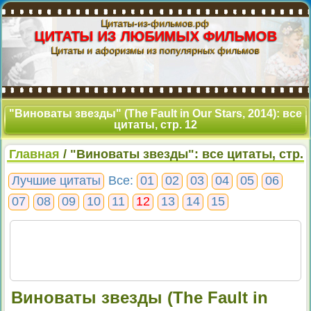
Цитаты-из-фильмов.рф
ЦИТАТЫ ИЗ ЛЮБИМЫХ ФИЛЬМОВ
Цитаты и афоризмы из популярных фильмов
"Виноваты звезды" (The Fault in Our Stars, 2014): все
цитаты, стр. 12
Главная
/ "Виноваты звезды": все цитаты, стр.
12
Лучшие цитаты
Все:
01
02
03
04
05
06
07
08
09
10
11
12
13
14
15
Виноваты звезды (The Fault in