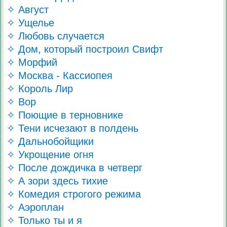
✧ Август
✧ Ущелье
✧ Любовь случается
✧ Дом, который построил Свифт
✧ Морфий
✧ Москва - Кассиопея
✧ Король Лир
✧ Вор
✧ Поющие в терновнике
✧ Тени исчезают в полдень
✧ Дальнобойщики
✧ Укрощение огня
✧ После дождичка в четверг
✧ А зори здесь тихие
✧ Комедия строгого режима
✧ Аэроплан
✧ Только ты и я