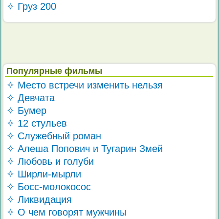
✧ Груз 200
Популярные фильмы
✧ Место встречи изменить нельзя
✧ Девчата
✧ Бумер
✧ 12 стульев
✧ Служебный роман
✧ Алеша Попович и Тугарин Змей
✧ Любовь и голуби
✧ Ширли-мырли
✧ Босс-молокосос
✧ Ликвидация
✧ О чем говорят мужчины