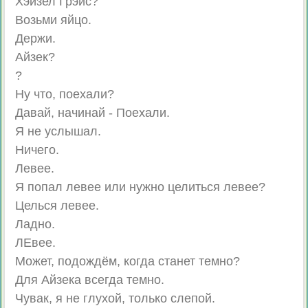
Хэйзел Грэйс?
Возьми яйцо.
Держи.
Айзек?
?
Ну что, поехали?
Давай, начинай - Поехали.
Я не услышал.
Ничего.
Левее.
Я попал левее или нужно целиться левее?
Целься левее.
Ладно.
ЛЕвее.
Может, подождём, когда станет темно?
Для Айзека всегда темно.
Чувак, я не глухой, только слепой.