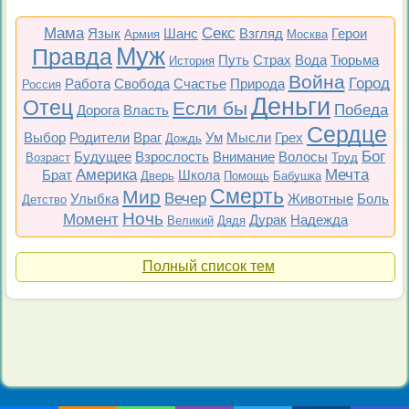
Мама
Секс
Язык
Шанс
Взгляд
Герои
Армия
Москва
Муж
Правда
Путь
Страх
Вода
Тюрьма
История
Война
Город
Работа
Свобода
Счастье
Природа
Россия
Деньги
Отец
Если бы
Победа
Дорога
Власть
Сердце
Выбор
Родители
Враг
Ум
Мысли
Грех
Дождь
Бог
Будущее
Взрослость
Внимание
Волосы
Возраст
Труд
Америка
Мечта
Брат
Школа
Дверь
Помощь
Бабушка
Смерть
Мир
Вечер
Улыбка
Животные
Боль
Детство
Ночь
Момент
Дурак
Надежда
Великий
Дядя
Полный список тем