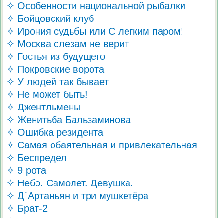
✧ Особенности национальной рыбалки
✧ Бойцовский клуб
✧ Ирония судьбы или С легким паром!
✧ Москва слезам не верит
✧ Гостья из будущего
✧ Покровские ворота
✧ У людей так бывает
✧ Не может быть!
✧ Джентльмены
✧ Женитьба Бальзаминова
✧ Ошибка резидента
✧ Самая обаятельная и привлекательная
✧ Беспредел
✧ 9 рота
✧ Небо. Самолет. Девушка.
✧ Д`Артаньян и три мушкетёра
✧ Брат-2