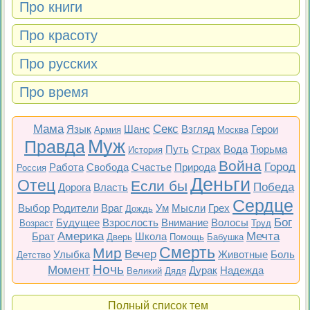
Про книги
Про красоту
Про русских
Про время
Мама
Секс
Язык
Шанс
Взгляд
Герои
Армия
Москва
Муж
Правда
Путь
Страх
Вода
Тюрьма
История
Война
Город
Работа
Свобода
Счастье
Природа
Россия
Деньги
Отец
Если бы
Победа
Дорога
Власть
Сердце
Выбор
Родители
Враг
Ум
Мысли
Грех
Дождь
Бог
Будущее
Взрослость
Внимание
Волосы
Возраст
Труд
Америка
Мечта
Брат
Школа
Дверь
Помощь
Бабушка
Смерть
Мир
Вечер
Улыбка
Животные
Боль
Детство
Ночь
Момент
Дурак
Надежда
Великий
Дядя
Полный список тем