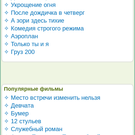
✧ Укрощение огня
✧ После дождичка в четверг
✧ А зори здесь тихие
✧ Комедия строгого режима
✧ Аэроплан
✧ Только ты и я
✧ Груз 200
Популярные фильмы
✧ Место встречи изменить нельзя
✧ Девчата
✧ Бумер
✧ 12 стульев
✧ Служебный роман