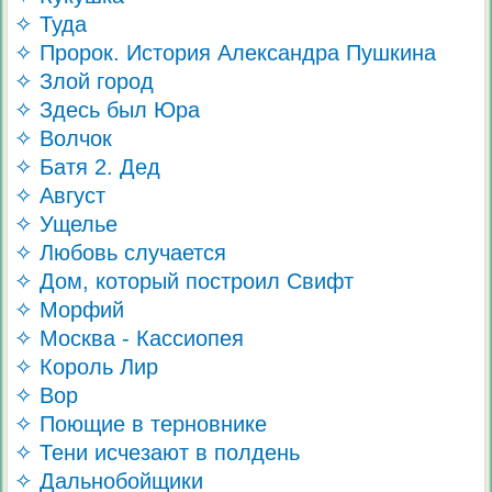
✧ Туда
✧ Пророк. История Александра Пушкина
✧ Злой город
✧ Здесь был Юра
✧ Волчок
✧ Батя 2. Дед
✧ Август
✧ Ущелье
✧ Любовь случается
✧ Дом, который построил Свифт
✧ Морфий
✧ Москва - Кассиопея
✧ Король Лир
✧ Вор
✧ Поющие в терновнике
✧ Тени исчезают в полдень
✧ Дальнобойщики