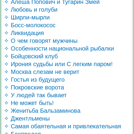
✧ Алеша Попович и Тугарин Змей
✧ Любовь и голуби
✧ Ширли-мырли
✧ Босс-молокосос
✧ Ликвидация
✧ О чем говорят мужчины
✧ Особенности национальной рыбалки
✧ Бойцовский клуб
✧ Ирония судьбы или С легким паром!
✧ Москва слезам не верит
✧ Гостья из будущего
✧ Покровские ворота
✧ У людей так бывает
✧ Не может быть!
✧ Женитьба Бальзаминова
✧ Джентльмены
✧ Самая обаятельная и привлекательная