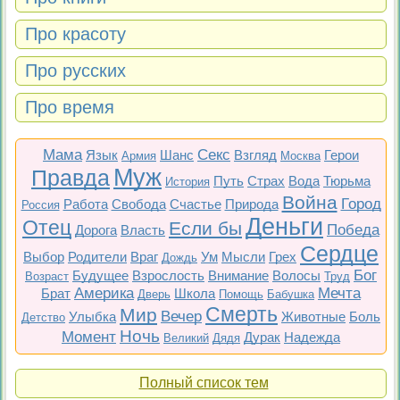
Про красоту
Про русских
Про время
Мама
Секс
Язык
Шанс
Взгляд
Герои
Армия
Москва
Муж
Правда
Путь
Страх
Вода
Тюрьма
История
Война
Город
Работа
Свобода
Счастье
Природа
Россия
Деньги
Отец
Если бы
Победа
Дорога
Власть
Сердце
Выбор
Родители
Враг
Ум
Мысли
Грех
Дождь
Бог
Будущее
Взрослость
Внимание
Волосы
Возраст
Труд
Америка
Мечта
Брат
Школа
Дверь
Помощь
Бабушка
Смерть
Мир
Вечер
Улыбка
Животные
Боль
Детство
Ночь
Момент
Дурак
Надежда
Великий
Дядя
Полный список тем