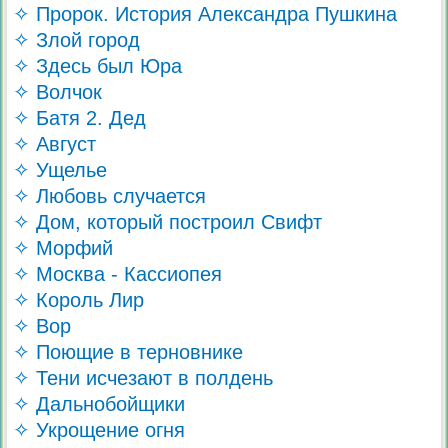
✧ Пророк. История Александра Пушкина
✧ Злой город
✧ Здесь был Юра
✧ Волчок
✧ Батя 2. Дед
✧ Август
✧ Ущелье
✧ Любовь случается
✧ Дом, который построил Свифт
✧ Морфий
✧ Москва - Кассиопея
✧ Король Лир
✧ Вор
✧ Поющие в терновнике
✧ Тени исчезают в полдень
✧ Дальнобойщики
✧ Укрощение огня