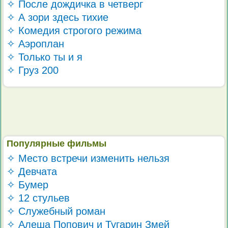
✧ После дождичка в четверг
✧ А зори здесь тихие
✧ Комедия строгого режима
✧ Аэроплан
✧ Только ты и я
✧ Груз 200
Популярные фильмы
✧ Место встречи изменить нельзя
✧ Девчата
✧ Бумер
✧ 12 стульев
✧ Служебный роман
✧ Алеша Попович и Тугарин Змей