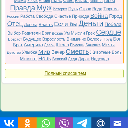
Мама
Секс
Язык
Шанс
Взгляд
Герои
Армия
Москва
Муж
Правда
Путь
Страх
Вода
Тюрьма
История
Война
Город
Работа
Свобода
Счастье
Природа
Россия
Деньги
Отец
Если бы
Победа
Дорога
Власть
Сердце
Выбор
Родители
Враг
Ум
Мысли
Грех
Дождь
Бог
Будущее
Взрослость
Внимание
Волосы
Возраст
Труд
Америка
Мечта
Брат
Школа
Дверь
Помощь
Бабушка
Смерть
Мир
Вечер
Улыбка
Животные
Боль
Детство
Ночь
Момент
Дурак
Надежда
Великий
Дядя
Полный список тем
Топ 200
Все фильмы
Советские
Российские
Все темы