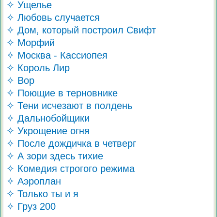
✧ Ущелье
✧ Любовь случается
✧ Дом, который построил Свифт
✧ Морфий
✧ Москва - Кассиопея
✧ Король Лир
✧ Вор
✧ Поющие в терновнике
✧ Тени исчезают в полдень
✧ Дальнобойщики
✧ Укрощение огня
✧ После дождичка в четверг
✧ А зори здесь тихие
✧ Комедия строгого режима
✧ Аэроплан
✧ Только ты и я
✧ Груз 200