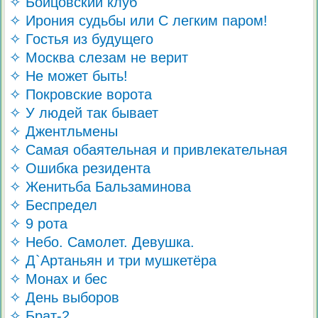
✧ Бойцовский клуб
✧ Ирония судьбы или С легким паром!
✧ Гостья из будущего
✧ Москва слезам не верит
✧ Не может быть!
✧ Покровские ворота
✧ У людей так бывает
✧ Джентльмены
✧ Самая обаятельная и привлекательная
✧ Ошибка резидента
✧ Женитьба Бальзаминова
✧ Беспредел
✧ 9 рота
✧ Небо. Самолет. Девушка.
✧ Д`Артаньян и три мушкетёра
✧ Монах и бес
✧ День выборов
✧ Брат-2