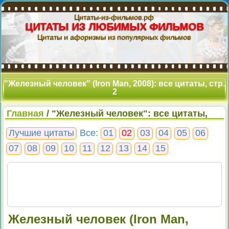
Цитаты-из-фильмов.рф
ЦИТАТЫ ИЗ ЛЮБИМЫХ ФИЛЬМОВ
Цитаты и афоризмы из популярных фильмов
"Железный человек" (Iron Man, 2008): все цитаты, стр.
2
Главная
/ "Железный человек": все цитаты,
стр. 2
Лучшие цитаты
Все:
01
02
03
04
05
06
07
08
09
10
11
12
13
14
15
Железный человек (Iron Man,