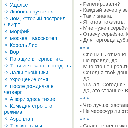
- Репетировали?
✧ Ущелье
- Каждый вечер у з
✧ Любовь случается
- Так и знала.
✧ Дом, который построил
- Я готов показать.
Свифт
- Мне нужен серьёз
✧ Морфий
- Отвечу серьёзно. 
✧ Москва - Кассиопея
- Для торговца дуби
✧ Король Лир
* * *
✧ Вор
- Спешишь от меня 
✧ Поющие в терновнике
- По правде, да.
✧ Тени исчезают в полдень
- Мне это не нрави
✧ Дальнобойщики
- Сегодня твой ден
- Да.
✧ Укрощение огня
- Я знал. Сегодня?
✧ После дождичка в
- Да, это странно? В
четверг
✧ А зори здесь тихие
* * *
- Что лучше, заста
✧ Комедия строгого
- Не чересчур ли это
режима
✧ Аэроплан
* * *
✧ Только ты и я
- Славное местечко