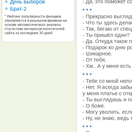
- Да, это поможет с
✧ День выборов
✧ Брат-2
* * *
- Прекрасно выгляд
* Рейтинг популярности фильмов
обновляется в реальном времени на
- Что ты здесь дел
основе автоматического анализа
- Так, бегаю от спе
статистики интересов посетителей
сайта за последние 30 дней
- Ты пришёл один?
- Да. Откуда такое 
- Подарок ко дню р
- Шикарное.
- От тебя.
- Хм.. А у меня есть 
* * *
- Тебе со мной нел
- Нет. Я всегда заб
у меня платье с от
- Ты выглядишь и п
- О боже.
- Могу уволить, есл
- Ну, не знаю, ведь
* * *