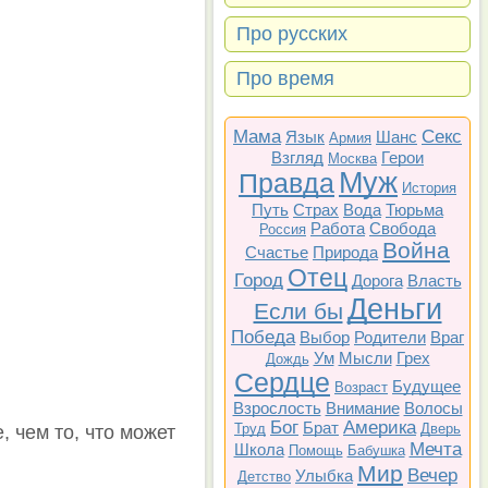
Про русских
Про время
Мама
Секс
Язык
Шанс
Армия
Взгляд
Герои
Москва
Муж
Правда
История
Путь
Страх
Вода
Тюрьма
Работа
Свобода
Россия
Война
Счастье
Природа
Отец
Город
Дорога
Власть
Деньги
Если бы
Победа
Выбор
Родители
Враг
Ум
Мысли
Грех
Дождь
Сердце
Будущее
Возраст
Взрослость
Внимание
Волосы
Бог
Америка
Брат
Труд
Дверь
, чем то, что может
Мечта
Школа
Помощь
Бабушка
Мир
Вечер
Улыбка
Детство