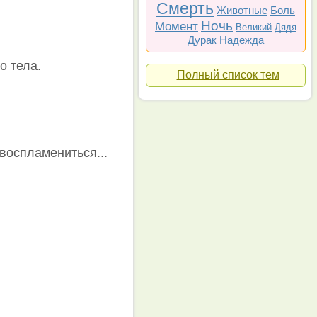
Смерть
Животные
Боль
Ночь
Момент
Великий
Дядя
Дурак
Надежда
о тела.
Полный список тем
 воспламениться...