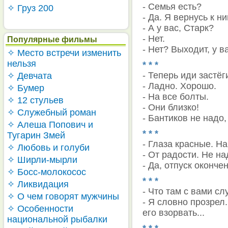
- Семья есть?
✧ Груз 200
- Да. Я вернусь к н
- А у вас, Старк?
- Нет.
Популярные фильмы
- Нет? Выходит, у ва
✧ Место встречи изменить
нельзя
* * *
- Теперь иди застёг
✧ Девчата
- Ладно. Хорошо.
✧ Бумер
- На все болты.
✧ 12 стульев
- Они близко!
✧ Служебный роман
- Бантиков не надо,
✧ Алеша Попович и
* * *
Тугарин Змей
- Глаза красные. Н
✧ Любовь и голуби
- От радости. Не на
✧ Ширли-мырли
- Да, отпуск окончен
✧ Босс-молокосос
* * *
✧ Ликвидация
- Что там с вами с
✧ О чем говорят мужчины
- Я словно прозрел
✧ Особенности
его взорвать...
национальной рыбалки