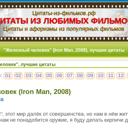
Цитаты-из-фильмов.рф
ЦИТАТЫ ИЗ ЛЮБИМЫХ ФИЛЬМО
Цитаты и афоризмы из популярных фильмов
"Железный человек" (Iron Man, 2008), лучшие цитаты
еловек", лучшие цитаты
е:
01
02
03
04
05
06
07
08
09
10
11
12
век (Iron Man, 2008)
та
н", этот мир далёк от совершенства, но нам в нём жит
ам не понадобится оружие, я буду делать кирпичи д