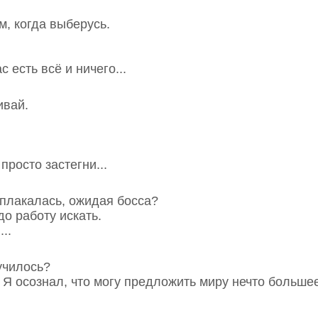
им, когда выберусь.
с есть всё и ничего...
ивай.
 просто застегни...
аплакалась, ожидая босса?
до работу искать.
...
лучилось?
. Я осознал, что могу предложить миру нечто большее