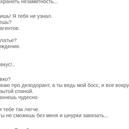
охранить незаметность...
ишь! Я тебя не узнал.
аешь?
цагентов.
платье?
ождения.
вкус!..
овко?
ываю про дезодорант, а ты ведь мой босс, и все вокру
крытой спиной.
ахнешь чудесно.
и тебе так легче.
 ты не сможешь без меня и шнурки завязать...