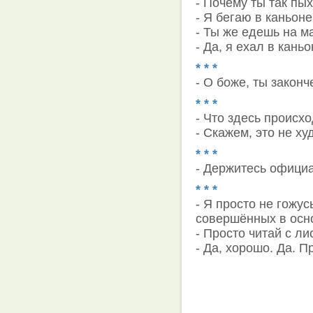
- Почему ты так пы
- Я бегаю в каньоне
- Ты же едешь на м
- Да, я ехал в каньо
* * *
- О боже, ты закон
* * *
- Что здесь происх
- Скажем, это не ху
* * *
- Держитесь официа
* * *
- Я просто не гожус
совершённых в осн
- Просто читай с ли
- Да, хорошо. Да. П