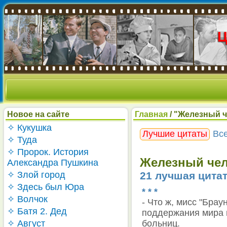
Новое на сайте
Главная
/ "Железный ч
✧ Кукушка
Лучшие цитаты
Вс
✧ Туда
✧ Пророк. История
Железный чело
Александра Пушкина
✧ Злой город
21 лучшая цита
✧ Здесь был Юра
* * *
✧ Волчок
- Что ж, мисс "Брау
✧ Батя 2. Дед
поддержания мира н
✧ Август
больниц.