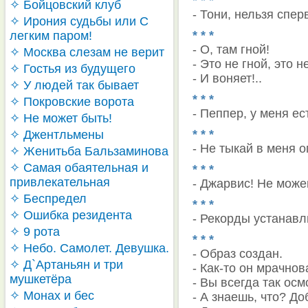
* * *
✧ Бойцовский клуб
- Тони, нельзя спер
✧ Ирония судьбы или С
* * *
легким паром!
- О, там гной!
✧ Москва слезам не верит
- Это не гной, это
✧ Гостья из будущего
- И воняет!..
✧ У людей так бывает
* * *
✧ Покровские ворота
- Пеппер, у меня ес
✧ Не может быть!
* * *
✧ Джентльмены
- Не тыкай в меня о
✧ Женитьба Бальзаминова
✧ Самая обаятельная и
* * *
привлекательная
- Джарвис! Не можем
✧ Беспредел
* * *
✧ Ошибка резидента
- Рекорды устанавл
✧ 9 рота
* * *
✧ Небо. Самолет. Девушка.
- Образ создан.
✧ Д`Артаньян и три
- Как-то он мрачнов
мушкетёра
- Вы всегда так ос
✧ Монах и бес
- А знаешь, что? До