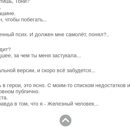
хтишь, Тони?
.
ашине.
н, чтобы побегать...
ченный псих. И должен мне самолёт, понял?..
одит?
дшее, за чем ты меня застукала...
льной версии, и скоро всё забудется...
ь в герои, это ясно. С моим-то списком недостатков 
овном публично.
ста.
равда в том, что я - Железный человек...