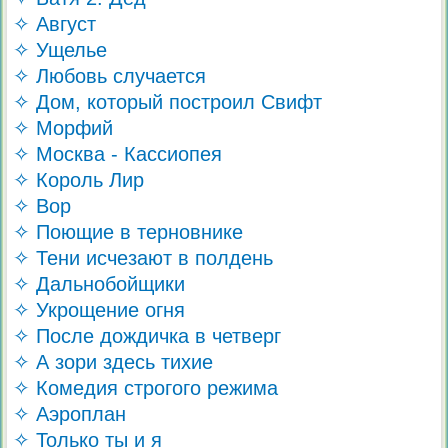
✧ Август
✧ Ущелье
✧ Любовь случается
✧ Дом, который построил Свифт
✧ Морфий
✧ Москва - Кассиопея
✧ Король Лир
✧ Вор
✧ Поющие в терновнике
✧ Тени исчезают в полдень
✧ Дальнобойщики
✧ Укрощение огня
✧ После дождичка в четверг
✧ А зори здесь тихие
✧ Комедия строгого режима
✧ Аэроплан
✧ Только ты и я