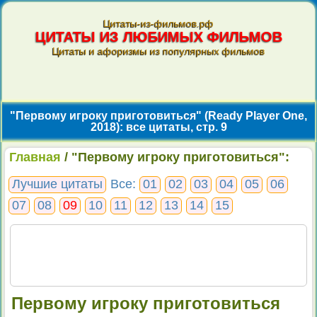
Цитаты-из-фильмов.рф
ЦИТАТЫ ИЗ ЛЮБИМЫХ ФИЛЬМОВ
Цитаты и афоризмы из популярных фильмов
"Первому игроку приготовиться" (Ready Player One,
2018): все цитаты, стр. 9
Главная
/ "Первому игроку приготовиться":
все цитаты, стр. 9
Лучшие цитаты
Все:
01
02
03
04
05
06
07
08
09
10
11
12
13
14
15
Первому игроку приготовиться