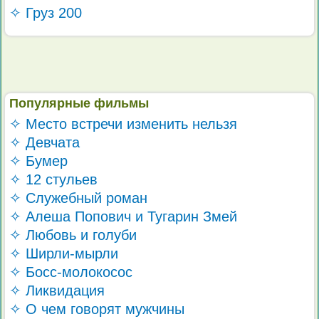
✧ Груз 200
Популярные фильмы
✧ Место встречи изменить нельзя
✧ Девчата
✧ Бумер
✧ 12 стульев
✧ Служебный роман
✧ Алеша Попович и Тугарин Змей
✧ Любовь и голуби
✧ Ширли-мырли
✧ Босс-молокосос
✧ Ликвидация
✧ О чем говорят мужчины