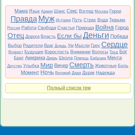
Мама
Секс
Язык
Шанс
Взгляд
Герои
Армия
Москва
Муж
Правда
Путь
Страх
Вода
Тюрьма
История
Война
Город
Работа
Свобода
Счастье
Природа
Россия
Деньги
Отец
Если бы
Победа
Дорога
Власть
Сердце
Выбор
Родители
Враг
Ум
Мысли
Грех
Дождь
Бог
Будущее
Взрослость
Внимание
Волосы
Возраст
Труд
Америка
Мечта
Брат
Школа
Дверь
Помощь
Бабушка
Смерть
Мир
Вечер
Улыбка
Животные
Боль
Детство
Ночь
Момент
Дурак
Надежда
Великий
Дядя
Полный список тем