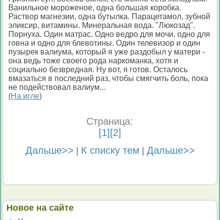
Ванильное мороженое, одна большая коробка.
Раствор магнезии, одна бутылка. Парацетамол, зубной
эликсир, витамины. Минеральная вода. "Люкозад".
Порнуха. Один матрас. Одно ведро для мочи, одно для
говна и одно для блевотины. Один телевизор и один
пузырек валиума, который я уже раздобыл у матери -
она ведь тоже своего рода наркоманка, хотя и
социально безвредная. Ну вот, я готов. Осталось
вмазаться в последний раз, чтобы смягчить боль, пока
не подействовал валиум...
(
На игле
)
Страница:
[
1
][
2
]
Дальше>>
К списку тем
Дальше>>
|
|
Новое на сайте