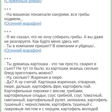
(
Служебный роман
)
* * *
- На машинах понаехали ханурики, все грибы
подмели...
(
Осенний марафон
)
* * *
- Я же сказал, что не хочу собирать грибы. А вы даже
не реагируете. Как будто меня здесь нет.
- Ты в компании пришел? В компании и уйдешь!..
(
Осенний марафон
)
* * *
- Ты думаешь картошка - это так просто, сварил и
съел? Не тут то было, из картошки знаешь сколько
блюд приготовить можно?
- Ну, сколько? Жареная и пюре.
- Да? А ну считай. Картошка жаренная, отварная,
пюре, дальше, картофель фри, картофель пай.
Картофельные пирожки с мясом, грибами,
картофельные оладьи, соус грибной, соус томатный,
сметанный, картофельный рулет, запеканка, картофель
тушеный с черносливом, картофель тушеный с
лавровым листом и с перцем, картофель молодой