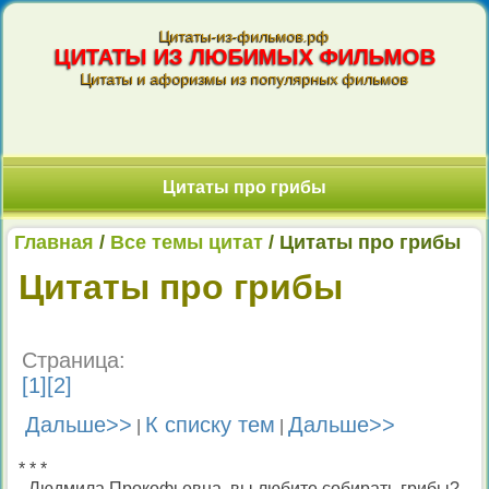
Цитаты-из-фильмов.рф
ЦИТАТЫ ИЗ ЛЮБИМЫХ ФИЛЬМОВ
Цитаты и афоризмы из популярных фильмов
Цитаты про грибы
Главная
/
Все темы цитат
/ Цитаты про грибы
Цитаты про грибы
Страница:
[
1
][
2
]
Дальше>>
К списку тем
Дальше>>
|
|
* * *
- Людмила Прокофьевна, вы любите собирать грибы?