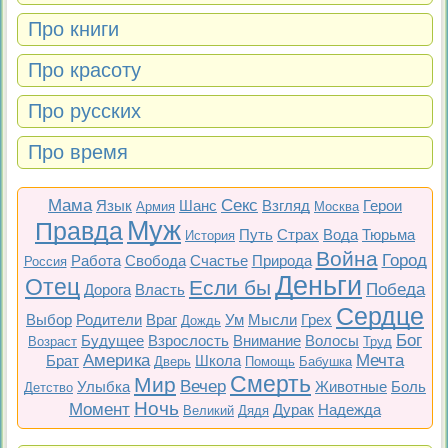
Про книги
Про красоту
Про русских
Про время
Мама
Секс
Язык
Шанс
Взгляд
Герои
Армия
Москва
Муж
Правда
Путь
Страх
Вода
Тюрьма
История
Война
Город
Работа
Свобода
Счастье
Природа
Россия
Деньги
Отец
Если бы
Победа
Дорога
Власть
Сердце
Выбор
Родители
Враг
Ум
Мысли
Грех
Дождь
Бог
Будущее
Взрослость
Внимание
Волосы
Возраст
Труд
Америка
Мечта
Брат
Школа
Дверь
Помощь
Бабушка
Смерть
Мир
Вечер
Улыбка
Животные
Боль
Детство
Ночь
Момент
Дурак
Надежда
Великий
Дядя