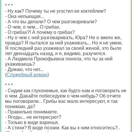
* * *
- Ну как? Почему ты не угостил ее коктейлем?
- Она непьющая...
- А что вы делали? О чем разговаривали?
- О чем, о чем... О грибах.
- О грибах?! А почему о грибах?
- Ну о чем с ней разговаривать, Юра? Не о змеях же,
правда? Я пытался за ней ухаживать... Но я не умею.
Я последний раз ухаживал за своей женой, это было
лет двенадцать назад, и я, видимо, разучился.
- А Людмила Прокофьевна поняла, что ты за ней
ухаживаешь?
- Думаю, что нет...
(
Служебный роман
)
* * *
- Сидим как глухонемые, как будто нам и поговорить не
о чем. Давайте побеседуем о чем-нибудь? Об отчете
мы поговорили... Грибы вас мало интересуют, я так
понимаю, да?
- Правильно понимаете.
- Ягоды... не интересуют?
- Только в виде варенья.
- А стихи? В виде поэзии. Как вы к ним относитесь?..