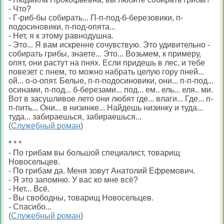
- Что?
- Г-риб-бы собирать... П-п-под-б-березовики, п-
подосиновики, п-под-опята...
- Нет, я к этому равнодушна.
- Это... Я вам искренне сочувствую. Это удивительно -
собирать грибы, знаете... Это... Возьмем, к примеру,
опят, они растут на пнях. Если придешь в лес, и тебе
повезет с пнем, то можно набрать целую гору пней...
ой... о-о-опят. Белые, п-п-подосиновики, они... п-п-под...
осинами, п-под... б-березами... под... ем.. ель... еля.. ми.
Вот в засушливое лето они любят где... влаги... Где... п-
п-пить... Они... в низинке... Найдешь низинку и туда...
туда... забираешься, забираешься...
(
Служебный роман
)
* * *
- По грибам вы большой специалист, товарищ
Новосельцев.
- По грибам да. Меня зовут Анатолий Ефремович.
- Я это запомню. У вас ко мне всё?
- Нет... Всё.
- Вы свободны, товарищ Новосельцев.
- Спасибо...
(
Служебный роман
)