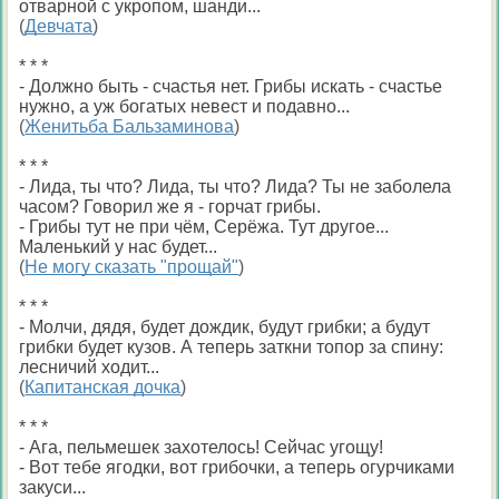
отварной с укропом, шанди...
(
Девчата
)
* * *
- Должно быть - счастья нет. Грибы искать - счастье
нужно, а уж богатых невест и подавно...
(
Женитьба Бальзаминова
)
* * *
- Лида, ты что? Лида, ты что? Лида? Ты не заболела
часом? Говорил же я - горчат грибы.
- Грибы тут не при чём, Серёжа. Тут другое...
Маленький у нас будет...
(
Не могу сказать "прощай"
)
* * *
- Молчи, дядя, будет дождик, будут грибки; а будут
грибки будет кузов. А теперь заткни топор за спину:
лесничий ходит...
(
Капитанская дочка
)
* * *
- Ага, пельмешек захотелось! Сейчас угощу!
- Вот тебе ягодки, вот грибочки, а теперь огурчиками
закуси...