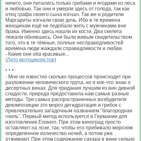
нечего, они питались только грибами и ягодами из леса
и любовью. Так они и умерли здесь от голода, так как
отец графа своего сына изгнал. Так же и родители
Маргариты изгнали свою дочь. Ибо в те времена
женщинам ещё не подобало жить с мужчинами вне
брака. Именно здесь нашли их кости. Два скелета
лежали обнявшись. Они были живым свидетельством
того, что в те тёмные, полные несправедливостей
времена люди жаждали справедливости и любви.
- Какие они оба красивые...
(
Лето мотоциклистов
)
* * *
- Мне не известно сколько процессов происходит при
разложении человеческого трупа, но я кое-что знаю о
десертных винах. Для придания лучшим из вин дивной
сладости, природа предоставила нам самые разные
методы. Три самых распространенных возбудителя
декомпозиции это мороз дегидратация и грибок с
привлекательно загадочным названием "благородная
гниль". Первый метод используется в Германии для
изготовления Eiswein. При этом виноград просто
оставляют на лозе, так, чтобы его прибивало морозом
определенное количество ночей, а потом уже
отжимают. При этом содержание сахара в вине сильно