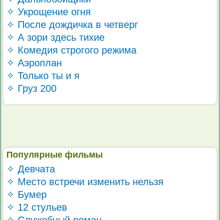
✧ Укрощение огня
✧ После дождичка в четверг
✧ А зори здесь тихие
✧ Комедия строгого режима
✧ Аэроплан
✧ Только ты и я
✧ Груз 200
Популярные фильмы
✧ Девчата
✧ Место встречи изменить нельзя
✧ Бумер
✧ 12 стульев
✧ Служебный роман