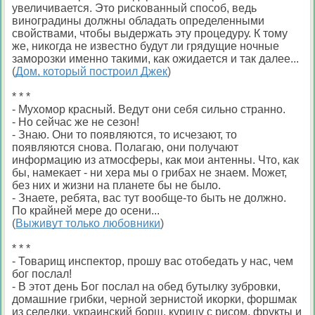
увеличивается. Это рискованный способ, ведь
виноградины должны обладать определенными
свойствами, чтобы выдержать эту процедуру. К тому
же, никогда не известно будут ли грядущие ночные
заморозки именно такими, как ожидается и так далее...
(
Дом, который построил Джек
)
* * *
- Мухомор красный. Ведут они себя сильно странно.
- Но сейчас же не сезон!
- Знаю. Они то появляются, то исчезают, то
появляются снова. Полагаю, они получают
информацию из атмосферы, как мои антенны. Что, как
бы, намекает - ни хера мы о грибах не знаем. Может,
без них и жизни на планете бы не было.
- Знаете, ребята, вас тут вообще-то быть не должно.
По крайней мере до осени...
(
Выживут только любовники
)
* * *
- Товарищ инспектор, прошу вас отобедать у нас, чем
бог послал!
- В этот день Бог послал на обед бутылку зубровки,
домашние грибки, черной зернистой икорки, форшмак
из селедки, украинский борщ, курицу с рисом, фрукты и