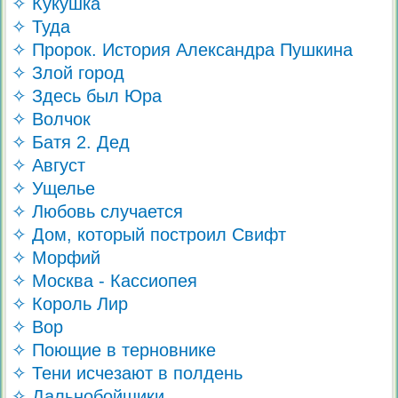
✧ Кукушка
✧ Туда
✧ Пророк. История Александра Пушкина
✧ Злой город
✧ Здесь был Юра
✧ Волчок
✧ Батя 2. Дед
✧ Август
✧ Ущелье
✧ Любовь случается
✧ Дом, который построил Свифт
✧ Морфий
✧ Москва - Кассиопея
✧ Король Лир
✧ Вор
✧ Поющие в терновнике
✧ Тени исчезают в полдень
✧ Дальнобойщики