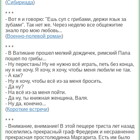
(
Сибириада
)
* * *
- Вот я и говорю: "Ешь суп с грибами, держи язык за
зубами". Так нет же. Через неделю все общежитие
знало про мою любовь...
(
Военно-полевой роман
)
* * *
- В Ватикане прошел мелкий дождичек, римский Папа
пошел по грибы...
- Ну перестань! Ну не нужно всё играть, петь без конца,
ну я не хочу. Я хочу, я хочу, чтобы меня любили не так.
- А как?
- Ну я хочу, чтобы всё из-за меня бросить.
- Да ну?
- На всё из-за меня пойти.
- Да ну, ты книжная женщина, Валя.
- Ну да, конечно...
(
Короткие встречи
)
* * *
- Внимание, внимание! В этой пещере триста лет назад
поселились прекрасный граф Фредерик и несравненно
прекрасная простолюдинка Маргарита. Есть им было