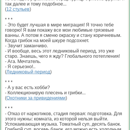
так далее и тому подобное...
(
12 стульев
)
* * *
- Это будет лучшая в мире миграция! Я точно тебе
говорю! Я вам покажу все мои любимые грязевые
ванны. А потом я сменю окраску и стану коричневым.
Когда грибок на моей шкуре подсохнет.
- Звучит заманчиво.
- И вообще, весь этот ледниковый период, это уже
старо. Знаешь, чего я жду? Глобального потепления!
- Ага. Мечтатель.
- Я серьезно!..
(
Ледниковый период
)
* * *
- А у вас есть хобби?
- Коллекционирую плесень и грибки...
(
Охотники за привидениями
)
* * *
- Отказ от наркотиков, стадия первая: подготовка. Для
этого нужны: комната, из которой нельзя выйти.
Успокаивающая музыка. Томатный суп, десять банок.
Грибной суп, восемь банок, его можно есть холодным.