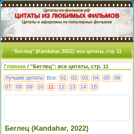
Цитаты-из-фильмов.рф
ЦИТАТЫ ИЗ ЛЮБИМЫХ ФИЛЬМОВ
Цитаты и афоризмы из популярных фильмов
"Беглец" (Kandahar, 2022): все цитаты, стр. 11
Главная
/ "Беглец": все цитаты, стр. 11
Лучшие цитаты
Все:
01
02
03
04
05
06
07
08
09
10
11
12
13
14
15
Беглец (Kandahar, 2022)