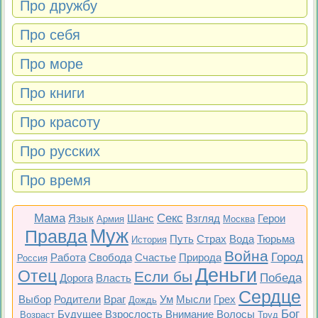
Про дружбу
Про себя
Про море
Про книги
Про красоту
Про русских
Про время
Мама
Секс
Язык
Шанс
Взгляд
Герои
Армия
Москва
Муж
Правда
Путь
Страх
Вода
Тюрьма
История
Война
Город
Работа
Свобода
Счастье
Природа
Россия
Деньги
Отец
Если бы
Победа
Дорога
Власть
Сердце
Выбор
Родители
Враг
Ум
Мысли
Грех
Дождь
Бог
Будущее
Взрослость
Внимание
Волосы
Возраст
Труд