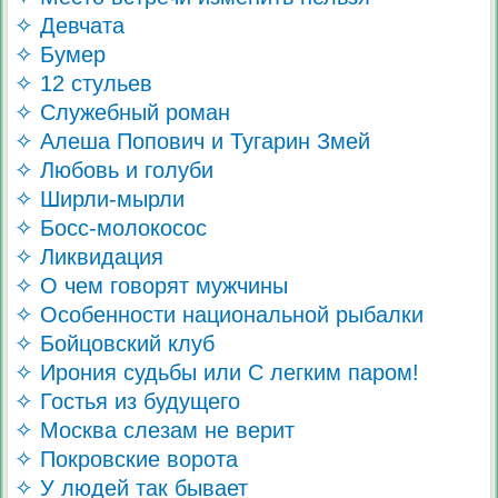
✧ Девчата
✧ Бумер
✧ 12 стульев
✧ Служебный роман
✧ Алеша Попович и Тугарин Змей
✧ Любовь и голуби
✧ Ширли-мырли
✧ Босс-молокосос
✧ Ликвидация
✧ О чем говорят мужчины
✧ Особенности национальной рыбалки
✧ Бойцовский клуб
✧ Ирония судьбы или С легким паром!
✧ Гостья из будущего
✧ Москва слезам не верит
✧ Покровские ворота
✧ У людей так бывает