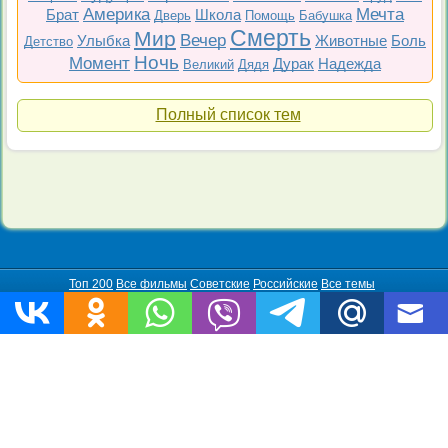
Америка
Мечта
Брат
Школа
Дверь
Помощь
Бабушка
Смерть
Мир
Вечер
Улыбка
Животные
Боль
Детство
Ночь
Момент
Дурак
Надежда
Великий
Дядя
Полный список тем
Топ 200
Все фильмы
Советские
Российские
Все темы
Copyright © 2009-2026 Цитаты-из-фильмов.рф