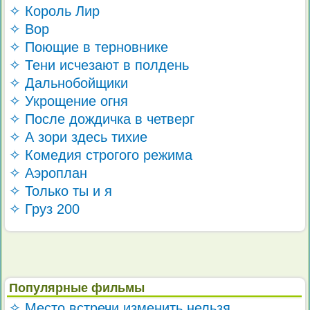
✧ Король Лир
✧ Вор
✧ Поющие в терновнике
✧ Тени исчезают в полдень
✧ Дальнобойщики
✧ Укрощение огня
✧ После дождичка в четверг
✧ А зори здесь тихие
✧ Комедия строгого режима
✧ Аэроплан
✧ Только ты и я
✧ Груз 200
Популярные фильмы
✧ Место встречи изменить нельзя