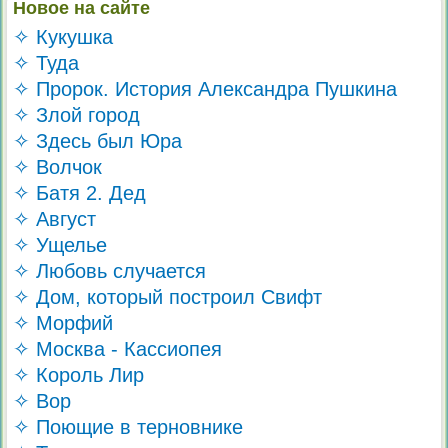
Новое на сайте
✧ Кукушка
✧ Туда
✧ Пророк. История Александра Пушкина
✧ Злой город
✧ Здесь был Юра
✧ Волчок
✧ Батя 2. Дед
✧ Август
✧ Ущелье
✧ Любовь случается
✧ Дом, который построил Свифт
✧ Морфий
✧ Москва - Кассиопея
✧ Король Лир
✧ Вор
✧ Поющие в терновнике