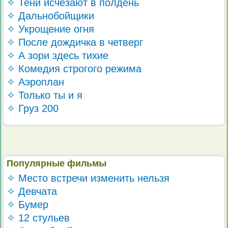
✧ Тени исчезают в полдень
✧ Дальнобойщики
✧ Укрощение огня
✧ После дождичка в четверг
✧ А зори здесь тихие
✧ Комедия строгого режима
✧ Аэроплан
✧ Только ты и я
✧ Груз 200
Популярные фильмы
✧ Место встречи изменить нельзя
✧ Девчата
✧ Бумер
✧ 12 стульев