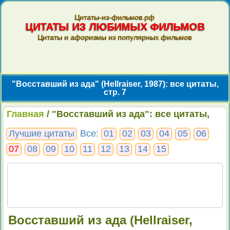
Цитаты-из-фильмов.рф
ЦИТАТЫ ИЗ ЛЮБИМЫХ ФИЛЬМОВ
Цитаты и афоризмы из популярных фильмов
"Восставший из ада" (Hellraiser, 1987): все цитаты,
стр. 7
Главная
/ "Восставший из ада": все цитаты,
стр. 7
Лучшие цитаты
Все:
01
02
03
04
05
06
07
08
09
10
11
12
13
14
15
Восставший из ада (Hellraiser,