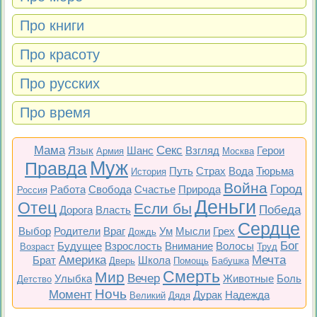
Про книги
Про красоту
Про русских
Про время
Мама
Секс
Язык
Шанс
Взгляд
Герои
Армия
Москва
Муж
Правда
Путь
Страх
Вода
Тюрьма
История
Война
Город
Работа
Свобода
Счастье
Природа
Россия
Деньги
Отец
Если бы
Победа
Дорога
Власть
Сердце
Выбор
Родители
Враг
Ум
Мысли
Грех
Дождь
Бог
Будущее
Взрослость
Внимание
Волосы
Возраст
Труд
Америка
Мечта
Брат
Школа
Дверь
Помощь
Бабушка
Смерть
Мир
Вечер
Улыбка
Животные
Боль
Детство
Ночь
Момент
Дурак
Надежда
Великий
Дядя