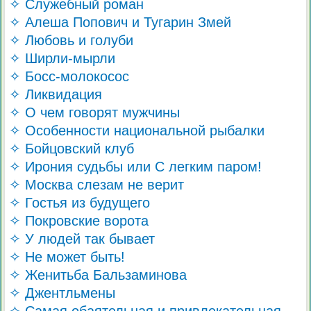
✧ Служебный роман
✧ Алеша Попович и Тугарин Змей
✧ Любовь и голуби
✧ Ширли-мырли
✧ Босс-молокосос
✧ Ликвидация
✧ О чем говорят мужчины
✧ Особенности национальной рыбалки
✧ Бойцовский клуб
✧ Ирония судьбы или С легким паром!
✧ Москва слезам не верит
✧ Гостья из будущего
✧ Покровские ворота
✧ У людей так бывает
✧ Не может быть!
✧ Женитьба Бальзаминова
✧ Джентльмены