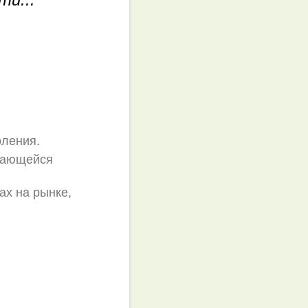
оления.
ивающейся
ах на рынке,