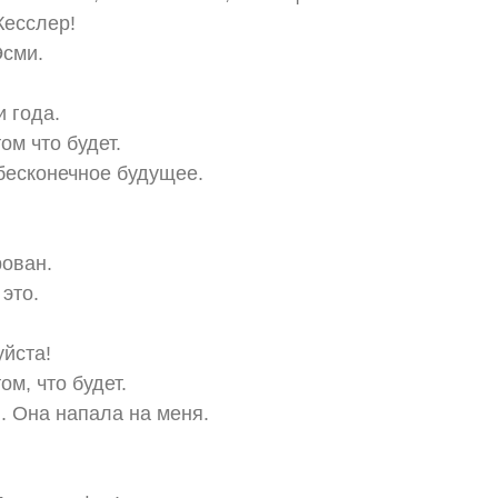
Кесслер!
Эсми.
и года.
ом что будет.
бесконечное будущее.
ован.
это.
йста!
ом, что будет.
ю. Она напала на меня.