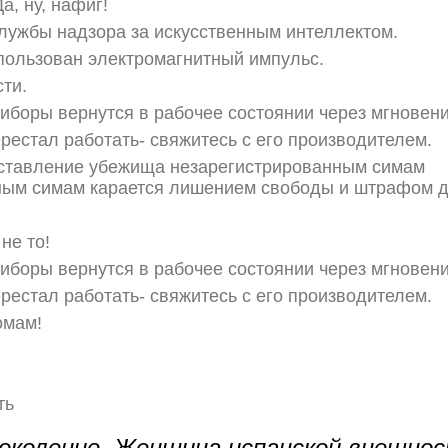
а, ну, нафиг!
лужбы надзора за искусственным интеллектом.
пользован электромагнитный импульс.
сти.
иборы вернутся в рабочее состоянии через мгновени
рестал работать- свяжитесь с его производителем.
оставление убежища незарегистрированным симам
ным симам карается лишением свободы и штрафом до
 не то!
иборы вернутся в рабочее состоянии через мгновени
рестал работать- свяжитесь с его производителем.
омам!
ть
околение. Женщина испанской внешнос