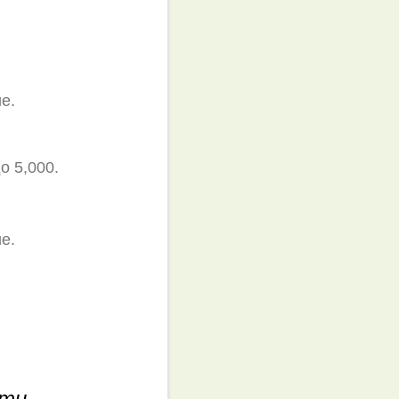
е.
 5,000.
е.
ти...