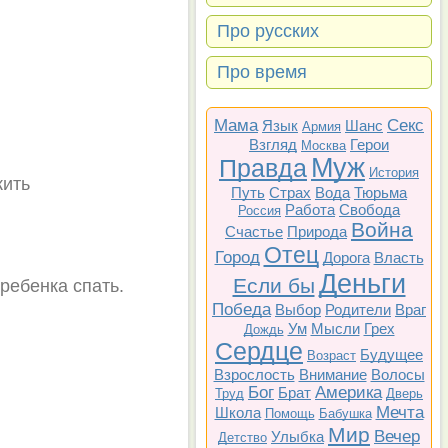
Про русских
Про время
Мама
Секс
Язык
Шанс
Армия
Взгляд
Герои
Москва
Муж
Правда
История
жить
Путь
Страх
Вода
Тюрьма
Работа
Свобода
Россия
Война
Счастье
Природа
Отец
Город
Дорога
Власть
Деньги
Если бы
ребенка спать.
Победа
Выбор
Родители
Враг
Ум
Мысли
Грех
Дождь
Сердце
Будущее
Возраст
Взрослость
Внимание
Волосы
Бог
Америка
Брат
Труд
Дверь
Мечта
Школа
Помощь
Бабушка
Мир
Вечер
Улыбка
Детство