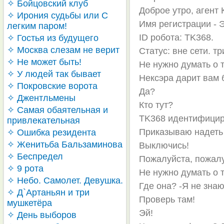
✧ Бойцовский клуб
Доброе утро, агент 
✧ Ирония судьбы или С
Имя регистрации - 
легким паром!
ID робота: TK368.
✧ Гостья из будущего
✧ Москва слезам не верит
Статус: вне сети. тр
✧ Не может быть!
Не нужно думать о т
✧ У людей так бывает
Нексэра дарит вам 
✧ Покровские ворота
Да?
✧ Джентльмены
Кто тут?
✧ Самая обаятельная и
TK368 идентифицир
привлекательная
Приказываю надеть 
✧ Ошибка резидента
✧ Женитьба Бальзаминова
Выключись!
✧ Беспредел
Пожалуйста, пожалу
✧ 9 рота
Не нужно думать о т
✧ Небо. Самолет. Девушка.
Где она? -Я не зна
✧ Д`Артаньян и три
Проверь там!
мушкетёра
Эй!
✧ День выборов