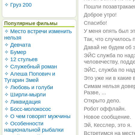
✧ Груз 200
Пошли позавтракае
Доброе утро!
Спасибо!
Популярные фильмы
У меня опять был эт
✧ Место встречи изменить
нельзя
Так, что случилось
✧ Девчата
Давай не будем об 
✧ Бумер
ЭЙС служба по надз
✧ 12 стульев
человечеству, подд
✧ Служебный роман
ЭЙС, служба по над
✧ Алеша Попович и
Это уже ни в какие в
Тугарин Змей
Симам нельзя довер
✧ Любовь и голуби
Разве, ...
✧ Ширли-мырли
Открыто дело.
✧ Ликвидация
Робот оффлайн.
✧ Босс-молокосос
✧ О чем говорят мужчины
Новое сообщение.
✧ Особенности
Эй, Кесслер, это я.
национальной рыбалки
Встретимся на мест