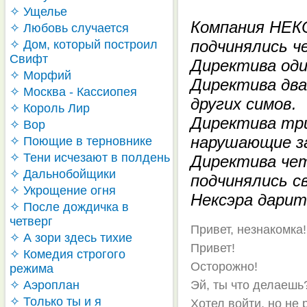
✧ Ущелье
Компания НЕК
✧ Любовь случается
подчинялись 
✧ Дом, который построил
Свифт
Директива оди
✧ Морфий
Директива дв
✧ Москва - Кассиопея
других симов.
✧ Король Лир
Директива тр
✧ Вор
нарушающие за
✧ Поющие в терновнике
✧ Тени исчезают в полдень
Директива че
✧ Дальнобойщики
подчинялись с
✧ Укрощение огня
Нексэра дарит
✧ После дождичка в
четверг
Привет, незнакомка!
✧ А зори здесь тихие
Привет!
✧ Комедия строгого
Осторожно!
режима
✧ Аэроплан
Эй, ты что делаешь
✧ Только ты и я
Хотел войти, но не