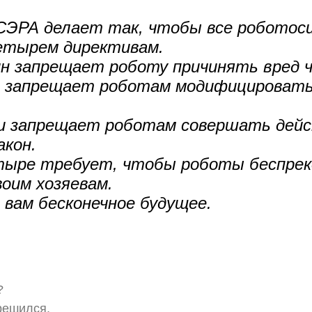
СЭРА делает так, чтобы все роботос
четырем директивам.
н запрещает роботу причинять вред ч
а запрещает роботам модифицировать
и запрещает роботам совершать дейс
кон.
тыре требует, чтобы роботы беспрек
воим хозяевам.
 вам бесконечное будущее.
?
 решился.