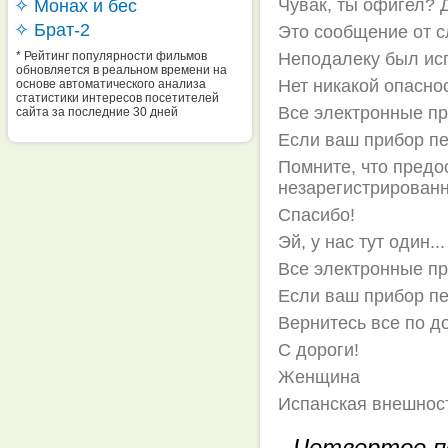
Чувак, ты офигел? Д
✧ Монах и бес
✧ Брат-2
Это сообщение от с
* Рейтинг популярности фильмов
Неподалеку был ис
обновляется в реальном времени на
Нет никакой опасно
основе автоматического анализа
статистики интересов посетителей
Все электронные пр
сайта за последние 30 дней
Если ваш прибор пе
Помните, что пред
незарегистрирован
Спасибо!
Эй, у нас тут один...
Все электронные пр
Если ваш прибор пе
Вернитесь все по д
С дороги!
Женщина
Испанская внешнос
- Четвертое п