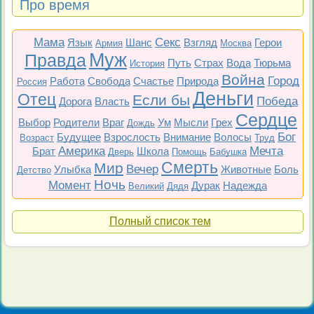
Про время
Мама
Секс
Язык
Шанс
Взгляд
Герои
Армия
Москва
Муж
Правда
Путь
Страх
Вода
Тюрьма
История
Война
Город
Работа
Свобода
Счастье
Природа
Россия
Деньги
Отец
Если бы
Победа
Дорога
Власть
Сердце
Выбор
Родители
Враг
Ум
Мысли
Грех
Дождь
Бог
Будущее
Взрослость
Внимание
Волосы
Возраст
Труд
Америка
Мечта
Брат
Школа
Дверь
Помощь
Бабушка
Смерть
Мир
Вечер
Улыбка
Животные
Боль
Детство
Ночь
Момент
Дурак
Надежда
Великий
Дядя
Полный список тем