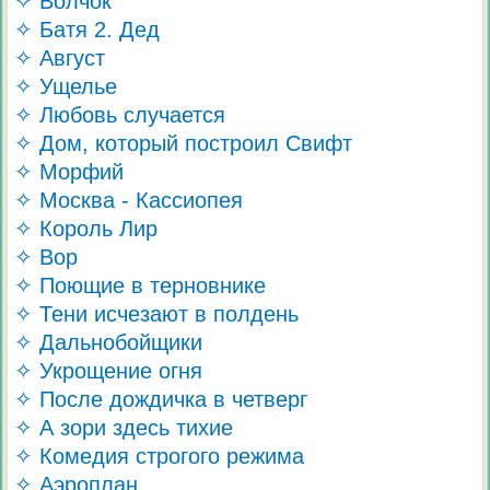
✧ Волчок
✧ Батя 2. Дед
✧ Август
✧ Ущелье
✧ Любовь случается
✧ Дом, который построил Свифт
✧ Морфий
✧ Москва - Кассиопея
✧ Король Лир
✧ Вор
✧ Поющие в терновнике
✧ Тени исчезают в полдень
✧ Дальнобойщики
✧ Укрощение огня
✧ После дождичка в четверг
✧ А зори здесь тихие
✧ Комедия строгого режима
✧ Аэроплан