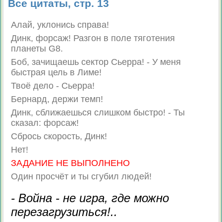
Все цитаты, стр. 13
Алай, уклонись справа!
Динк, форсаж! Разгон в поле тяготения
планеты G8.
Боб, зачищаешь сектор Сьерра! - У меня
быстрая цель в Лиме!
Твоё дело - Сьерра!
Бернард, держи темп!
Динк, сближаешься слишком быстро! - Ты
сказал: форсаж!
Сбрось скорость, Динк!
Нет!
ЗАДАНИЕ НЕ ВЫПОЛНЕНО
Один просчёт и ты сгубил людей!
- Война - не игра, где можно
перезагрузиться!..