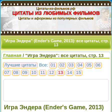
Цитаты-из-фильмов.рф
ЦИТАТЫ ИЗ ЛЮБИМЫХ ФИЛЬМОВ
Цитаты и афоризмы из популярных фильмов
"Игра Эндера" (Ender's Game, 2013): все цитаты, стр.
13
Главная
/ "Игра Эндера": все цитаты, стр. 13
Лучшие цитаты
Все:
01
02
03
04
05
06
07
08
09
10
11
12
13
14
15
Игра Эндера (Ender's Game, 2013)