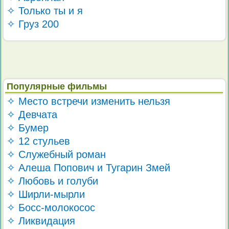
✧ Только ты и я
✧ Груз 200
Популярные фильмы
✧ Место встречи изменить нельзя
✧ Девчата
✧ Бумер
✧ 12 стульев
✧ Служебный роман
✧ Алеша Попович и Тугарин Змей
✧ Любовь и голуби
✧ Ширли-мырли
✧ Босс-молокосос
✧ Ликвидация