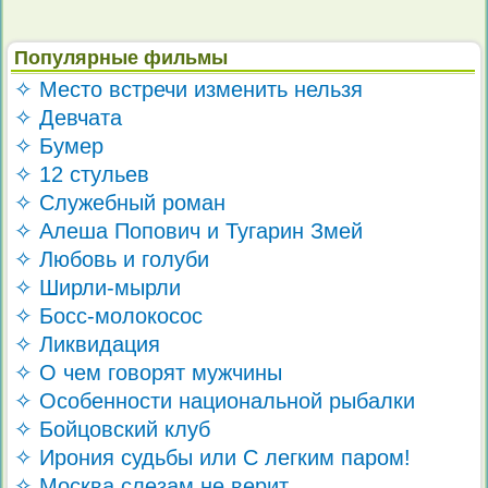
Популярные фильмы
✧ Место встречи изменить нельзя
✧ Девчата
✧ Бумер
✧ 12 стульев
✧ Служебный роман
✧ Алеша Попович и Тугарин Змей
✧ Любовь и голуби
✧ Ширли-мырли
✧ Босс-молокосос
✧ Ликвидация
✧ О чем говорят мужчины
✧ Особенности национальной рыбалки
✧ Бойцовский клуб
✧ Ирония судьбы или С легким паром!
✧ Москва слезам не верит