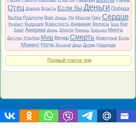
Деньги
Отец
Если бы
Победа
Дорога
Власть
Сердце
Выбор
Родители
Враг
Ум
Мысли
Грех
Дождь
Бог
Будущее
Взрослость
Внимание
Волосы
Возраст
Труд
Америка
Мечта
Брат
Школа
Дверь
Помощь
Бабушка
Смерть
Мир
Вечер
Улыбка
Животные
Боль
Детство
Ночь
Момент
Дурак
Надежда
Великий
Дядя
Полный список тем
Топ 200
Все фильмы
Советские
Российские
Все темы
Copyright © 2009-2026 Цитаты-из-фильмов.рф