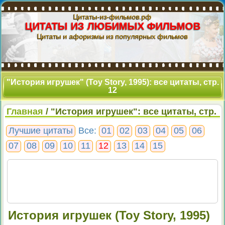
Цитаты-из-фильмов.рф
ЦИТАТЫ ИЗ ЛЮБИМЫХ ФИЛЬМОВ
Цитаты и афоризмы из популярных фильмов
"История игрушек" (Toy Story, 1995): все цитаты, стр.
12
Главная
/ "История игрушек": все цитаты, стр.
12
Лучшие цитаты
Все:
01
02
03
04
05
06
07
08
09
10
11
12
13
14
15
История игрушек (Toy Story, 1995)