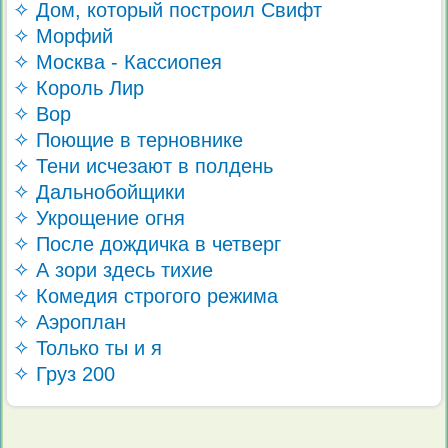
✧ Дом, который построил Свифт
✧ Морфий
✧ Москва - Кассиопея
✧ Король Лир
✧ Вор
✧ Поющие в терновнике
✧ Тени исчезают в полдень
✧ Дальнобойщики
✧ Укрощение огня
✧ После дождичка в четверг
✧ А зори здесь тихие
✧ Комедия строгого режима
✧ Аэроплан
✧ Только ты и я
✧ Груз 200