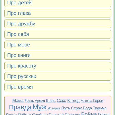
Про детей
Про глаза
Про дружбу
Про себя
Про море
Про книги
Про красоту
Про русских
Про время
Мама
Секс
Язык
Шанс
Взгляд
Герои
Армия
Москва
Муж
Правда
Путь
Страх
Вода
Тюрьма
История
Война
Город
Работа
Свобода
Счастье
Природа
Россия