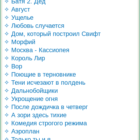
✧ Батя 2. Дед
✧ Август
✧ Ущелье
✧ Любовь случается
✧ Дом, который построил Свифт
✧ Морфий
✧ Москва - Кассиопея
✧ Король Лир
✧ Вор
✧ Поющие в терновнике
✧ Тени исчезают в полдень
✧ Дальнобойщики
✧ Укрощение огня
✧ После дождичка в четверг
✧ А зори здесь тихие
✧ Комедия строгого режима
✧ Аэроплан
✧ Только ты и я