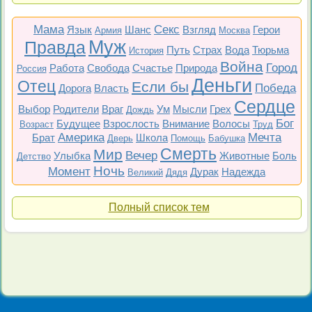
Мама
Секс
Язык
Шанс
Взгляд
Герои
Армия
Москва
Муж
Правда
Путь
Страх
Вода
Тюрьма
История
Война
Город
Работа
Свобода
Счастье
Природа
Россия
Деньги
Отец
Если бы
Победа
Дорога
Власть
Сердце
Выбор
Родители
Враг
Ум
Мысли
Грех
Дождь
Бог
Будущее
Взрослость
Внимание
Волосы
Возраст
Труд
Америка
Мечта
Брат
Школа
Дверь
Помощь
Бабушка
Смерть
Мир
Вечер
Улыбка
Животные
Боль
Детство
Ночь
Момент
Дурак
Надежда
Великий
Дядя
Полный список тем