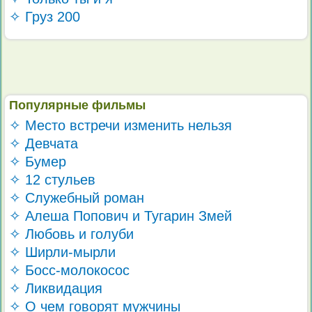
✧ Груз 200
Популярные фильмы
✧ Место встречи изменить нельзя
✧ Девчата
✧ Бумер
✧ 12 стульев
✧ Служебный роман
✧ Алеша Попович и Тугарин Змей
✧ Любовь и голуби
✧ Ширли-мырли
✧ Босс-молокосос
✧ Ликвидация
✧ О чем говорят мужчины