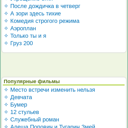
✧ После дождичка в четверг
✧ А зори здесь тихие
✧ Комедия строгого режима
✧ Аэроплан
✧ Только ты и я
✧ Груз 200
Популярные фильмы
✧ Место встречи изменить нельзя
✧ Девчата
✧ Бумер
✧ 12 стульев
✧ Служебный роман
✧ Алеша Попович и Тугарин Змей