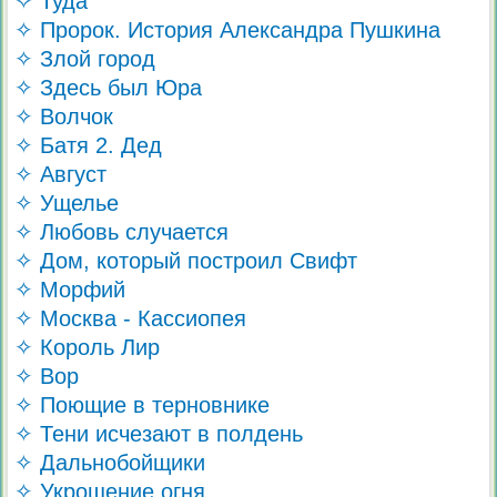
✧ Туда
✧ Пророк. История Александра Пушкина
✧ Злой город
✧ Здесь был Юра
✧ Волчок
✧ Батя 2. Дед
✧ Август
✧ Ущелье
✧ Любовь случается
✧ Дом, который построил Свифт
✧ Морфий
✧ Москва - Кассиопея
✧ Король Лир
✧ Вор
✧ Поющие в терновнике
✧ Тени исчезают в полдень
✧ Дальнобойщики
✧ Укрощение огня