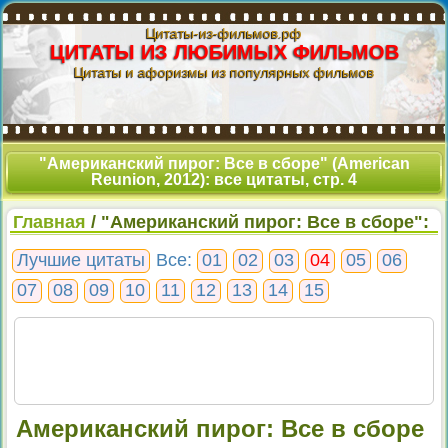
Цитаты-из-фильмов.рф
ЦИТАТЫ ИЗ ЛЮБИМЫХ ФИЛЬМОВ
Цитаты и афоризмы из популярных фильмов
"Американский пирог: Все в сборе" (American
Reunion, 2012): все цитаты, стр. 4
Главная
/ "Американский пирог: Все в сборе":
все цитаты, стр. 4
Лучшие цитаты
Все:
01
02
03
04
05
06
07
08
09
10
11
12
13
14
15
Американский пирог: Все в сборе