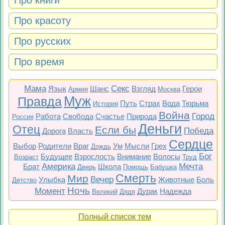
Про книги
Про красоту
Про русских
Про время
Мама
Секс
Язык
Шанс
Взгляд
Герои
Армия
Москва
Муж
Правда
Путь
Страх
Вода
Тюрьма
История
Война
Город
Работа
Свобода
Счастье
Природа
Россия
Деньги
Отец
Если бы
Победа
Дорога
Власть
Сердце
Выбор
Родители
Враг
Ум
Мысли
Грех
Дождь
Бог
Будущее
Взрослость
Внимание
Волосы
Возраст
Труд
Америка
Мечта
Брат
Школа
Дверь
Помощь
Бабушка
Смерть
Мир
Вечер
Улыбка
Животные
Боль
Детство
Ночь
Момент
Дурак
Надежда
Великий
Дядя
Полный список тем