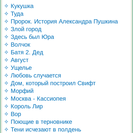
✧ Кукушка
✧ Туда
✧ Пророк. История Александра Пушкина
✧ Злой город
✧ Здесь был Юра
✧ Волчок
✧ Батя 2. Дед
✧ Август
✧ Ущелье
✧ Любовь случается
✧ Дом, который построил Свифт
✧ Морфий
✧ Москва - Кассиопея
✧ Король Лир
✧ Вор
✧ Поющие в терновнике
✧ Тени исчезают в полдень