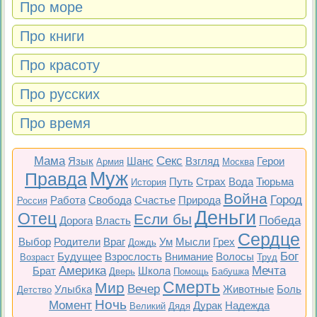
Про море
Про книги
Про красоту
Про русских
Про время
Мама
Секс
Язык
Шанс
Взгляд
Герои
Армия
Москва
Муж
Правда
Путь
Страх
Вода
Тюрьма
История
Война
Город
Работа
Свобода
Счастье
Природа
Россия
Деньги
Отец
Если бы
Победа
Дорога
Власть
Сердце
Выбор
Родители
Враг
Ум
Мысли
Грех
Дождь
Бог
Будущее
Взрослость
Внимание
Волосы
Возраст
Труд
Америка
Мечта
Брат
Школа
Дверь
Помощь
Бабушка
Смерть
Мир
Вечер
Улыбка
Животные
Боль
Детство
Ночь
Момент
Дурак
Надежда
Великий
Дядя