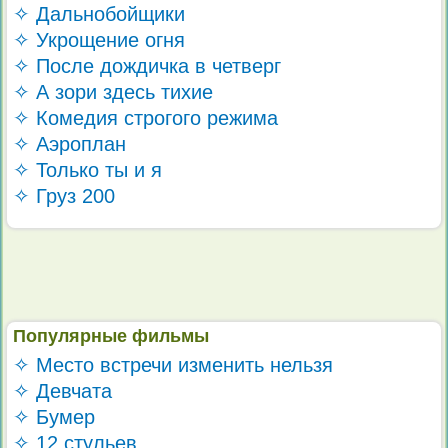
✧ Дальнобойщики
✧ Укрощение огня
✧ После дождичка в четверг
✧ А зори здесь тихие
✧ Комедия строгого режима
✧ Аэроплан
✧ Только ты и я
✧ Груз 200
Популярные фильмы
✧ Место встречи изменить нельзя
✧ Девчата
✧ Бумер
✧ 12 стульев