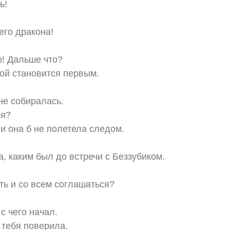
ь!
его дракона!
о! Дальше что?
ой становится первым.
 не собиралась.
ся?
 и она б не полетела следом.
а, каким был до встречи с Беззубиком.
ть и со всем соглашаться?
 с чего начал.
 тебя поверила.