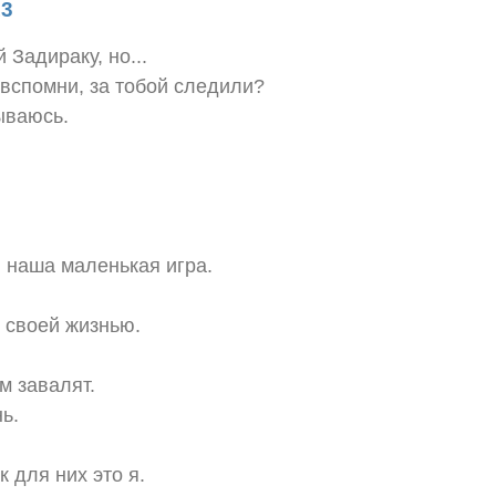
13
 Задираку, но...
, вспомни, за тобой следили?
ываюсь.
я наша маленькая игра.
 своей жизнью.
м завалят.
нь.
 для них это я.