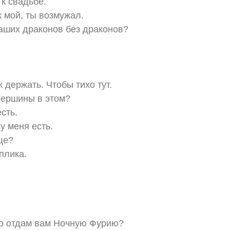
 к свадьбе.
к мой, ты возмужал.
наших драконов без драконов?
 держать. Чтобы тихо тут.
 вершины в этом?
есть.
 у меня есть.
еще?
плика.
то отдам вам Ночную Фурию?