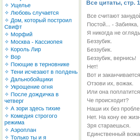
Все цитаты, стр. 
✧ Ущелье
✧ Любовь случается
Все считают занудой
✧ Дом, который построил
Постой... - Забияка
Свифт
Я никогда не огляд
✧ Морфий
Беззубик.
✧ Москва - Кассиопея
✧ Король Лир
Беззубик.
✧ Вор
Беззубик, вернись!
✧ Поющие в терновнике
Нет!
✧ Тени исчезают в полдень
Вот и заканчиваетс
✧ Дальнобойщики
Отзови их, вожак.
✧ Укрощение огня
Или она поплатится
✧ После дождичка в
Че происходит?
четверг
✧ А зори здесь тихие
Наши их без пробле
✧ Комедия строгого
Нет. На кону ее жиз
режима
Зря стараешься.
✧ Аэроплан
Единственный вожак
✧ Только ты и я