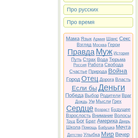
Про русских
Про время
Мама
Секс
Язык
Шанс
Армия
Взгляд
Герои
Москва
Муж
Правда
История
Путь
Страх
Вода
Тюрьма
Работа
Свобода
Россия
Война
Счастье
Природа
Отец
Город
Дорога
Власть
Деньги
Если бы
Победа
Выбор
Родители
Враг
Ум
Мысли
Грех
Дождь
Сердце
Будущее
Возраст
Взрослость
Внимание
Волосы
Бог
Америка
Брат
Труд
Дверь
Мечта
Школа
Помощь
Бабушка
Мир
Вечер
Улыбка
Детство