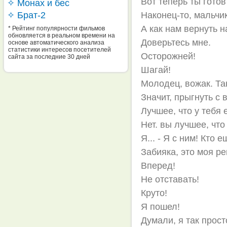
Вот теперь ты готов
✧ Монах и бес
✧ Брат-2
Наконец-то, мальчи
А как нам вернуть 
* Рейтинг популярности фильмов
обновляется в реальном времени на
Доверьтесь мне.
основе автоматического анализа
статистики интересов посетителей
Осторожней!
сайта за последние 30 дней
Шагай!
Молодец, вожак. Так
Значит, прыгнуть с
Лучшее, что у тебя 
Нет. вы лучшее, что
Я... - Я с ним! Кто 
Забияка, это моя ре
Вперед!
Не отставать!
Круто!
Я пошел!
Думали, я так прос