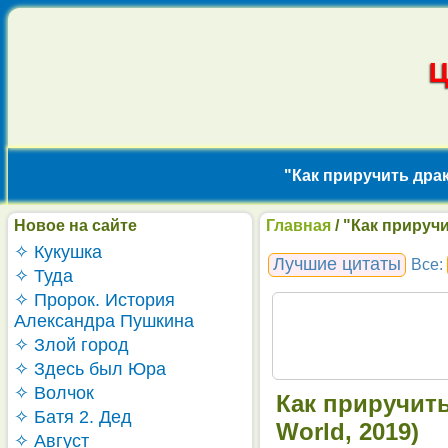
"Как приручить драко
Новое на сайте
Главная
/ "Как приручи
✧ Кукушка
Лучшие цитаты
Все:
✧ Туда
✧ Пророк. История
Александра Пушкина
✧ Злой город
✧ Здесь был Юра
✧ Волчок
Как приручить
✧ Батя 2. Дед
World, 2019)
✧ Август