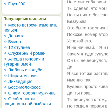
Не стоит себя винит
✧ Груз 200
Ты сделал, что мог!
Но ты ничто без сво
Популярные фильмы
Беззубик!
✧ Место встречи изменить
Это было так эпичн
нельзя
Похоже, номер втор
✧ Девчата
Успокой его.
✧ Бумер
✧ 12 стульев
И не начинай. - Я и
✧ Служебный роман
Зачем я туда сунул
✧ Алеша Попович и
Он бы не вернулся,
Тугарин Змей
Да.
✧ Любовь и голуби
Я все тот же растяп
✧ Ширли-мырли
Именно так.
✧ Ликвидация
Будешь просто кива
✧ Босс-молокосос
✧ О чем говорят мужчины
Да, ты прав.
✧ Особенности
Ты вернулся к тому,
национальной рыбалки
Но тогда я первая в