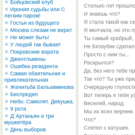
✧ Бойцовский клуб
Столько лет прошло
✧ Ирония судьбы или С
И знаешь что?
легким паром!
Я стала такой как с
✧ Гостья из будущего
✧ Москва слезам не верит
Я молчала, но это п
✧ Не может быть!
Ты самый храбрый, 
✧ У людей так бывает
Не Беззубик сделал
✧ Покровские ворота
Просто с ним ты...
✧ Джентльмены
Раскрылся?
✧ Ошибка резидента
Да, без него тебе п
✧ Самая обаятельная и
Так что? Ты уже пр
привлекательная
✧ Женитьба Бальзаминова
Очередную глупост
✧ Беспредел
Вот теперь я тебя у
✧ Небо. Самолет. Девушка.
Веселей, народ.
✧ 9 рота
Мы их всех вернем.
✧ Д`Артаньян и три
Что?
мушкетёра
Слетел с катушек.
✧ День выборов