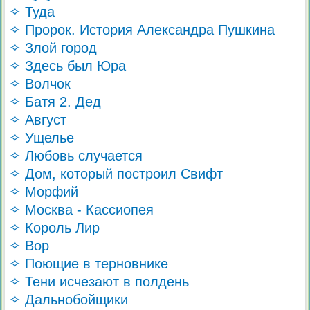
✧ Туда
✧ Пророк. История Александра Пушкина
✧ Злой город
✧ Здесь был Юра
✧ Волчок
✧ Батя 2. Дед
✧ Август
✧ Ущелье
✧ Любовь случается
✧ Дом, который построил Свифт
✧ Морфий
✧ Москва - Кассиопея
✧ Король Лир
✧ Вор
✧ Поющие в терновнике
✧ Тени исчезают в полдень
✧ Дальнобойщики