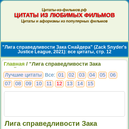
Цитаты-из-фильмов.рф
ЦИТАТЫ ИЗ ЛЮБИМЫХ ФИЛЬМОВ
Цитаты и афоризмы из популярных фильмов
"Лига справедливости Зака Снайдера" (Zack Snyder's
Justice League, 2021): все цитаты, стр. 12
Главная
/ "Лига справедливости Зака
Снайдера": все цитаты, стр. 12
Лучшие цитаты
Все:
01
02
03
04
05
06
07
08
09
10
11
12
13
14
15
Лига справедливости Зака