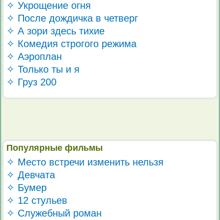
✧ Укрощение огня
✧ После дождичка в четверг
✧ А зори здесь тихие
✧ Комедия строгого режима
✧ Аэроплан
✧ Только ты и я
✧ Груз 200
Популярные фильмы
✧ Место встречи изменить нельзя
✧ Девчата
✧ Бумер
✧ 12 стульев
✧ Служебный роман