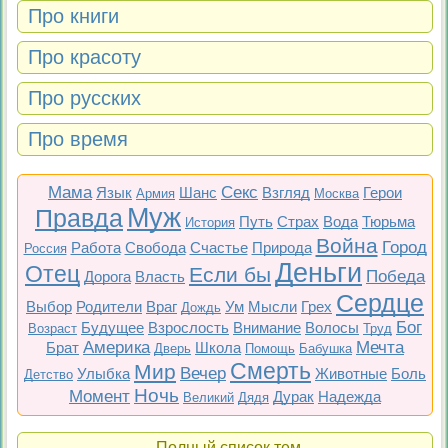
Про книги
Про красоту
Про русских
Про время
Мама
Секс
Язык
Шанс
Взгляд
Герои
Армия
Москва
Муж
Правда
Путь
Страх
Вода
Тюрьма
История
Война
Город
Работа
Свобода
Счастье
Природа
Россия
Деньги
Отец
Если бы
Победа
Дорога
Власть
Сердце
Выбор
Родители
Враг
Ум
Мысли
Грех
Дождь
Бог
Будущее
Взрослость
Внимание
Волосы
Возраст
Труд
Америка
Мечта
Брат
Школа
Дверь
Помощь
Бабушка
Смерть
Мир
Вечер
Улыбка
Животные
Боль
Детство
Ночь
Момент
Дурак
Надежда
Великий
Дядя
Полный список тем