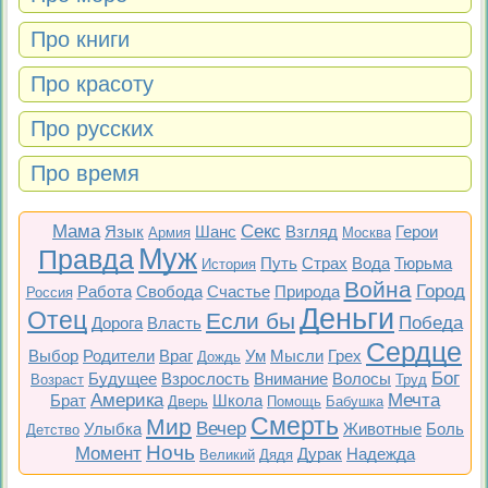
Про книги
Про красоту
Про русских
Про время
Мама
Секс
Язык
Шанс
Взгляд
Герои
Армия
Москва
Муж
Правда
Путь
Страх
Вода
Тюрьма
История
Война
Город
Работа
Свобода
Счастье
Природа
Россия
Деньги
Отец
Если бы
Победа
Дорога
Власть
Сердце
Выбор
Родители
Враг
Ум
Мысли
Грех
Дождь
Бог
Будущее
Взрослость
Внимание
Волосы
Возраст
Труд
Америка
Мечта
Брат
Школа
Дверь
Помощь
Бабушка
Смерть
Мир
Вечер
Улыбка
Животные
Боль
Детство
Ночь
Момент
Дурак
Надежда
Великий
Дядя