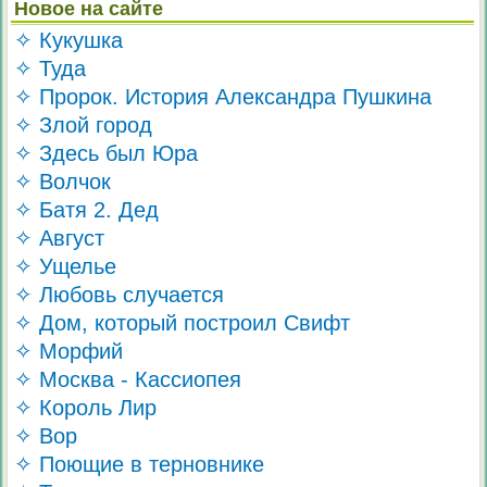
Новое на сайте
✧ Кукушка
✧ Туда
✧ Пророк. История Александра Пушкина
✧ Злой город
✧ Здесь был Юра
✧ Волчок
✧ Батя 2. Дед
✧ Август
✧ Ущелье
✧ Любовь случается
✧ Дом, который построил Свифт
✧ Морфий
✧ Москва - Кассиопея
✧ Король Лир
✧ Вор
✧ Поющие в терновнике