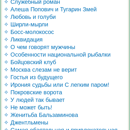
✧ Служебный роман
✧ Алеша Попович и Тугарин Змей
✧ Любовь и голуби
✧ Ширли-мырли
✧ Босс-молокосос
✧ Ликвидация
✧ О чем говорят мужчины
✧ Особенности национальной рыбалки
✧ Бойцовский клуб
✧ Москва слезам не верит
✧ Гостья из будущего
✧ Ирония судьбы или С легким паром!
✧ Покровские ворота
✧ У людей так бывает
✧ Не может быть!
✧ Женитьба Бальзаминова
✧ Джентльмены