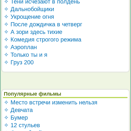
✧ Тени исчезают в полдень
✧ Дальнобойщики
✧ Укрощение огня
✧ После дождичка в четверг
✧ А зори здесь тихие
✧ Комедия строгого режима
✧ Аэроплан
✧ Только ты и я
✧ Груз 200
Популярные фильмы
✧ Место встречи изменить нельзя
✧ Девчата
✧ Бумер
✧ 12 стульев