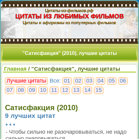
Цитаты-из-фильмов.рф
ЦИТАТЫ ИЗ ЛЮБИМЫХ ФИЛЬМОВ
Цитаты и афоризмы из популярных фильмов
"Сатисфакция" (2010), лучшие цитаты
Главная
/ "Сатисфакция", лучшие цитаты
Лучшие цитаты
Все:
01
02
03
04
05
06
07
08
09
10
11
12
13
14
15
Сатисфакция (2010)
9 лучших цитат
* * *
- Чтобы сильно не разочаровываться, не надо
сильно очаровываться...