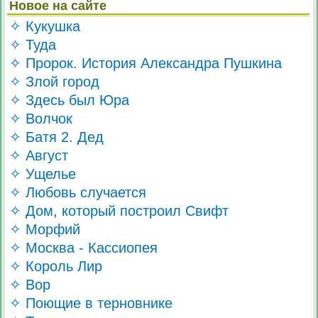
Новое на сайте
✧ Кукушка
✧ Туда
✧ Пророк. История Александра Пушкина
✧ Злой город
✧ Здесь был Юра
✧ Волчок
✧ Батя 2. Дед
✧ Август
✧ Ущелье
✧ Любовь случается
✧ Дом, который построил Свифт
✧ Морфий
✧ Москва - Кассиопея
✧ Король Лир
✧ Вор
✧ Поющие в терновнике