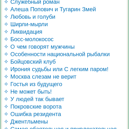
✧ Служебный роман
✧ Алеша Попович и Тугарин Змей
✧ Любовь и голуби
✧ Ширли-мырли
✧ Ликвидация
✧ Босс-молокосос
✧ О чем говорят мужчины
✧ Особенности национальной рыбалки
✧ Бойцовский клуб
✧ Ирония судьбы или С легким паром!
✧ Москва слезам не верит
✧ Гостья из будущего
✧ Не может быть!
✧ У людей так бывает
✧ Покровские ворота
✧ Ошибка резидента
✧ Джентльмены