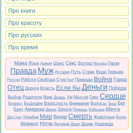
Про книги
Про красоту
Про русских
Про время
Мама
Секс
Язык
Шанс
Взгляд
Герои
Армия
Москва
Муж
Правда
Путь
Страх
Вода
Тюрьма
История
Война
Город
Работа
Свобода
Счастье
Природа
Россия
Деньги
Отец
Если бы
Победа
Дорога
Власть
Сердце
Выбор
Родители
Враг
Ум
Мысли
Грех
Дождь
Бог
Будущее
Взрослость
Внимание
Волосы
Возраст
Труд
Америка
Мечта
Брат
Школа
Дверь
Помощь
Бабушка
Смерть
Мир
Вечер
Улыбка
Животные
Боль
Детство
Ночь
Момент
Дурак
Надежда
Великий
Дядя