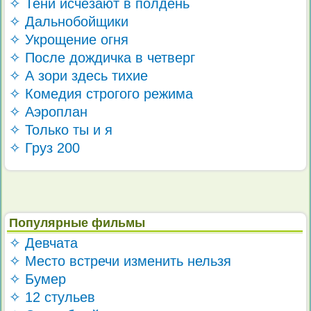
✧ Тени исчезают в полдень
✧ Дальнобойщики
✧ Укрощение огня
✧ После дождичка в четверг
✧ А зори здесь тихие
✧ Комедия строгого режима
✧ Аэроплан
✧ Только ты и я
✧ Груз 200
Популярные фильмы
✧ Девчата
✧ Место встречи изменить нельзя
✧ Бумер
✧ 12 стульев