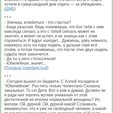
хотели в сумасшедший дом отдать — за убеждения...
(
ДМБ
)
* * *
- Зоенька, влюбиться - это счастье?
- Беда ужасная. Ведь понимаешь, что Бог тебя с ним
навсегда связал, а его с тобой связать может не
захотел, а может не успел, и не знаешь как с этим
справиться. И вдруг находит... Думаешь, урву немного,
навяжусь хоть на пару недель, а дальше гори всё
огнём, а потом понимаешь, что после этих двух недель
судьба твоя закончится.
- Да ты у него стотысячная!
- Юбилейная, значит...
(
Ландыш серебристый
)
* * *
- Сегодня вышел из бюджета. С Аллой посидели в
"Юбилейном". Раз пять только Челентано Сюзанну
заказывал. То се! Дети. Вот о ком я думаю. Должен ли
я ради них терпеть жуткие унижения от этой
деспотичной не вполне нормальной женщины? Их
матери. Ой, дурной. Ой, дурной какой! Сознавать
ежеминутно, что я уже не свободный человек, а какой-