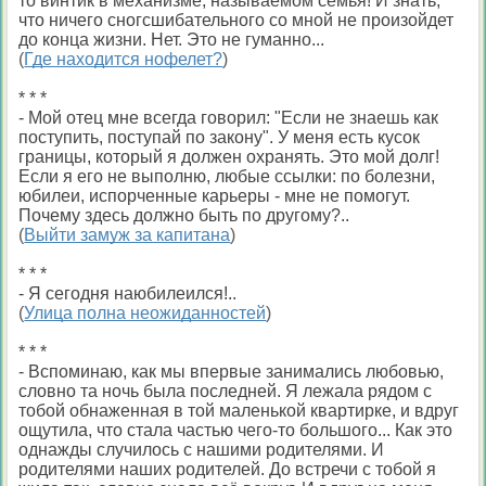
то винтик в механизме, называемом семья! И знать,
что ничего сногсшибательного со мной не произойдет
до конца жизни. Нет. Это не гуманно...
(
Где находится нофелет?
)
* * *
- Мой отец мне всегда говорил: "Если не знаешь как
поступить, поступай по закону". У меня есть кусок
границы, который я должен охранять. Это мой долг!
Если я его не выполню, любые ссылки: по болезни,
юбилеи, испорченные карьеры - мне не помогут.
Почему здесь должно быть по другому?..
(
Выйти замуж за капитана
)
* * *
- Я сегодня наюбилеился!..
(
Улица полна неожиданностей
)
* * *
- Вспоминаю, как мы впервые занимались любовью,
словно та ночь была последней. Я лежала рядом с
тобой обнаженная в той маленькой квартирке, и вдруг
ощутила, что стала частью чего-то большого... Как это
однажды случилось с нашими родителями. И
родителями наших родителей. До встречи с тобой я