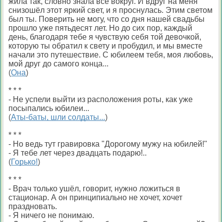
жила так, словно знала всё вокруг. И вдруг на меня
снизошёл этот яркий свет, и я проснулась. Этим светом
был ты. Поверить не могу, что со дня нашей свадьбы
прошло уже пятьдесят лет. Но до сих пор, каждый
день, благодаря тебе я чувствую себя той девочкой,
которую ты обратил к свету и пробудил, и мы вместе
начали это путешествие. С юбилеем тебя, моя любовь,
мой друг до самого конца...
(
Она
)
* * *
- Не успели выйти из расположения роты, как уже
посыпались юбилеи...
(
Аты-баты, шли солдаты...
)
* * *
- Но ведь тут гравировка "Дорогому мужу на юбилей!"
- Я тебе лет через двадцать подарю!..
(
Горько!
)
* * *
- Врач только ушёл, говорит, нужно ложиться в
стационар. А он принципиально не хочет, хочет
праздновать.
- Я ничего не понимаю.